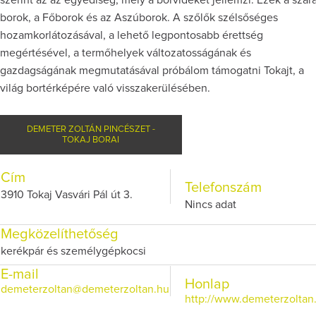
szerint az az egyediség, mely a borvidéket jellemzi. Ezek a szár
borok, a Főborok és az Aszúborok. A szőlők szélsőséges
hozamkorlátozásával, a lehető legpontosabb érettség
megértésével, a termőhelyek változatosságának és
gazdagságának megmutatásával próbálom támogatni Tokajt, a
világ bortérképére való visszakerülésében.
DEMETER ZOLTÁN PINCÉSZET -
TOKAJ BORAI
Cím
Telefonszám
3910 Tokaj Vasvári Pál út 3.
Nincs adat
Megközelíthetőség
kerékpár és személygépkocsi
E-mail
Honlap
demeterzoltan@demeterzoltan.hu
http://www.demeterzoltan