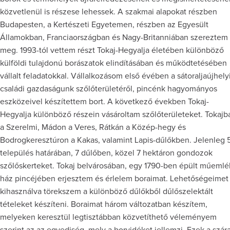
közvetlenül is részese lehessek. A szakmai alapokat részben
Budapesten, a Kertészeti Egyetemen, részben az Egyesült
Államokban, Franciaországban és Nagy-Britanniában szereztem
meg. 1993-tól vettem részt Tokaj-Hegyalja életében különböző
külföldi tulajdonú borászatok elindításában és működtetésében
vállalt feladatokkal. Vállalkozásom első évében a sátoraljaújhely
családi gazdaságunk szőlőterületéről, pincénk hagyományos
eszközeivel készítettem bort. A következő években Tokaj-
Hegyalja különböző részein vásároltam szőlőterületeket. Tokajb
a Szerelmi, Mádon a Veres, Rátkán a Közép-hegy és
Bodrogkeresztúron a Kakas, valamint Lapis-dűlőkben. Jelenleg 
település határában, 7 dűlőben, közel 7 hektáron gondozok
szőlőskerteket. Tokaj belvárosában, egy 1790-ben épült műemlé
ház pincéjében erjesztem és érlelem boraimat. Lehetőségeimet
kihasználva törekszem a különböző dűlőkből dűlőszelektált
tételeket készíteni. Boraimat három változatban készítem,
melyeken keresztül legtisztábban közvetíthető véleményem