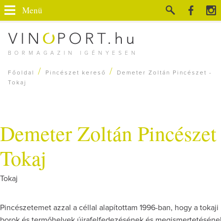
Menü
BORMAGAZIN IGÉNYESEN
/
/
Főoldal
Pincészet kereső
Demeter Zoltán Pincészet -
Tokaj
Demeter Zoltán Pincészet 
Tokaj
Tokaj
Pincészetemet azzal a céllal alapítottam 1996-ban, hogy a tokaji
borok és termőhelyek újrafelfedezésének és megismertetéséne