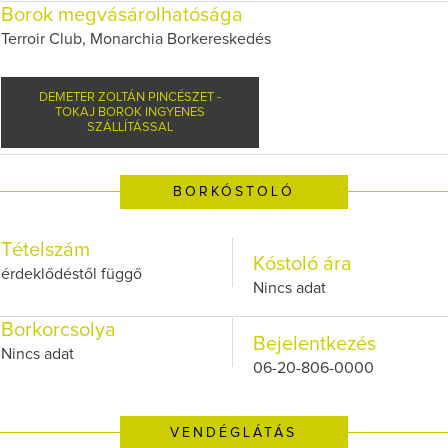
Borok megvásárolhatósága
Terroir Club, Monarchia Borkereskedés
DEMETER ZOLTÁN PINCÉSZET -
TOKAJ BOROK INGYENES
SZÁLLÍTÁSSAL
BORKÓSTOLÓ
Tételszám
Kóstoló ára
érdeklődéstől függő
Nincs adat
Borkorcsolya
Bejelentkezés
Nincs adat
06-20-806-0000
VENDÉGLÁTÁS