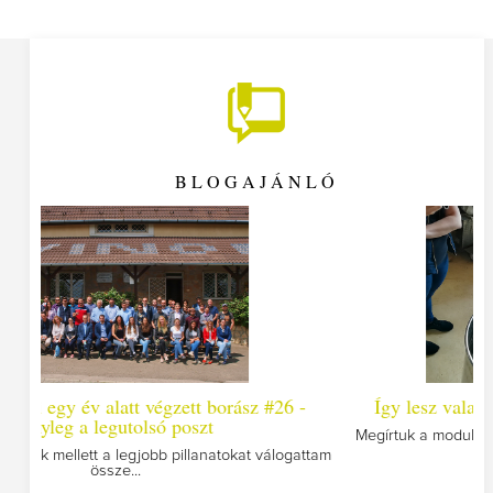
BLOGAJÁNLÓ
 #26 -
Így lesz valaki egy év alatt végzett borász #25
Megírtuk a modulzáró vizsgákat, már lázasan készülünk a
utolsó...
válogattam