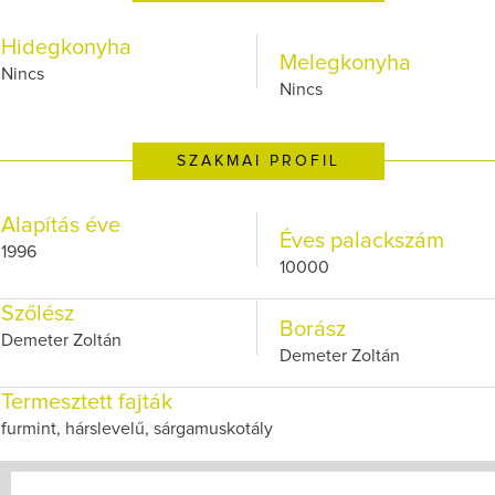
Hidegkonyha
Melegkonyha
Nincs
Nincs
SZAKMAI PROFIL
Alapítás éve
Éves palackszám
1996
10000
Szőlész
Borász
Demeter Zoltán
Demeter Zoltán
Termesztett fajták
furmint, hárslevelű, sárgamuskotály