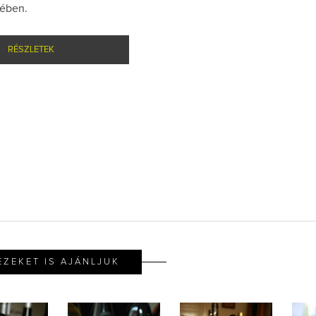
sében.
RÉSZLETEK
EZEKET IS AJÁNLJUK