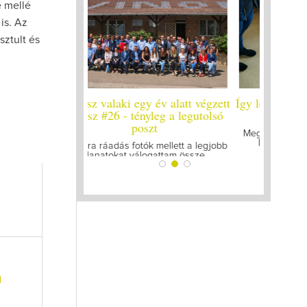
e mellé
is. Az
sztult és
y év alatt végzett
Így lesz valaki egy év alatt végzett
Így lesz
yleg a legutolsó
borász #25
bo
zt
Megírtuk a modulzáró vizsgákat, már
A járván
lázasan készülünk az utolsó...
gyű
k mellett a legjobb
ogattam össze...
l