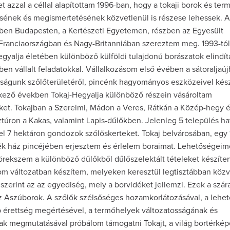
 azzal a céllal alapítottam 1996-ban, hogy a tokaji borok és te
ésének és megismertetésének közvetlenül is részese lehessek. 
zben Budapesten, a Kertészeti Egyetemen, részben az Egyesült
Franciaországban és Nagy-Britanniában szereztem meg. 1993-tó
egyalja életében különböző külföldi tulajdonú borászatok elindí
n vállalt feladatokkal. Vállalkozásom első évében a sátoraljaúj
aságunk szőlőterületéről, pincénk hagyományos eszközeivel kés
tkező években Tokaj-Hegyalja különböző részein vásároltam
eket. Tokajban a Szerelmi, Mádon a Veres, Rátkán a Közép-hegy 
úron a Kakas, valamint Lapis-dűlőkben. Jelenleg 5 település ha
el 7 hektáron gondozok szőlőskerteket. Tokaj belvárosában, egy
k ház pincéjében erjesztem és érlelem boraimat. Lehetőségeim
örekszem a különböző dűlőkből dűlőszelektált tételeket készíten
om változatban készítem, melyeken keresztül legtisztábban közv
erint az az egyediség, mely a borvidéket jellemzi. Ezek a szár
z Aszúborok. A szőlők szélsőséges hozamkorlátozásával, a lehet
 érettség megértésével, a termőhelyek változatosságának és
k megmutatásával próbálom támogatni Tokajt, a világ bortérkép