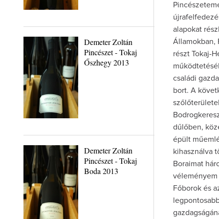
Pincészetemet
újrafelfedez
alapokat rés
Demeter Zoltán
Államokban, 
Pincészet - Tokaj
részt Tokaj-H
Őszhegy 2013
működtetésébe
családi gazd
bort. A köve
szőlőterület
Bodrogkereszt
dűlőben, köz
épült műemlé
Demeter Zoltán
kihasználva t
Pincészet - Tokaj
Boraimat hár
Boda 2013
véleményem sz
Főborok és a
legpontosabb
gazdagságána