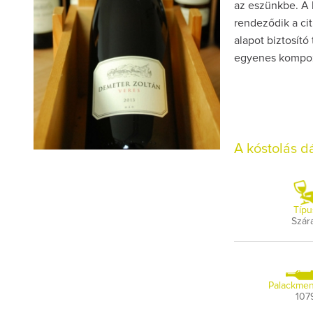
az eszünkbe. A 
rendeződik a cit
alapot biztosító
egyenes kompoz
A kóstolás 
Típu
Szár
Palackmen
107