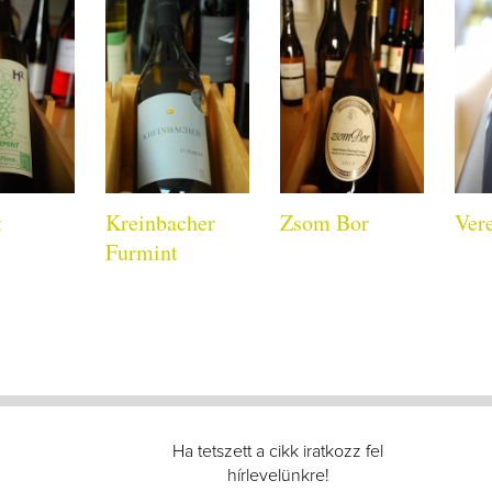
t
Kreinbacher
Zsom Bor
Ver
Furmint
Ha tetszett a cikk iratkozz fel
hírlevelünkre!