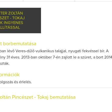
TER ZOLTÁN
SZET - TOKAJ
K INGYENES
LLÍTÁSSAL
et borbemutatása
an lévő Veres-dűlő vulkanikus talajjal, nyugati fekvéssel bír. A
ény 31 éves. 2013-ban október 7-én zajlott le a szüret, a bort 201
ozták.
nformációk
dolgozás és érlelés.
ltán Pincészet - Tokaj bemutatása