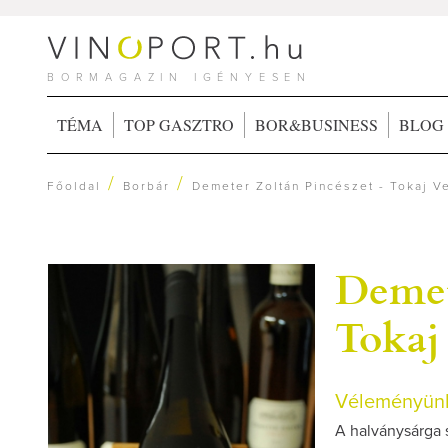
BORMAGAZIN IGÉNYESEN
TÉMA
TOP GASZTRO
BOR&BUSINESS
BLOG
/
/
Főoldal
Borbár
Demeter Zoltán Pincészet - Tokaj V
Demet
Tokaj 
Véleményünk
A halványsárga 