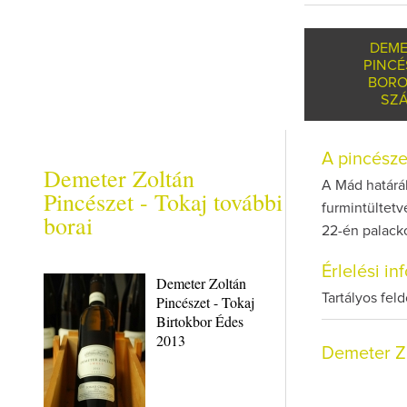
DEME
PINCÉ
BORO
SZÁ
A pincész
Demeter Zoltán
A Mád határáb
Pincészet - Tokaj további
furmintültetv
borai
22-én palack
Érlelési i
Demeter Zoltán
Tartályos fel
Pincészet - Tokaj
Birtokbor Édes
2013
Demeter Zo