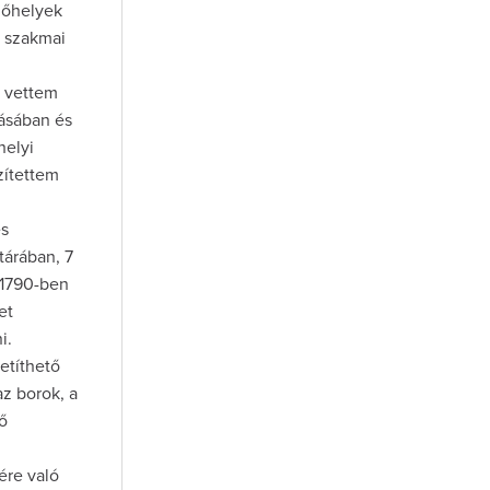
rmőhelyek
A szakmai
l vettem
tásában és
helyi
zítettem
és
tárában, 7
 1790-ben
et
i.
etíthető
az borok, a
ő
ére való