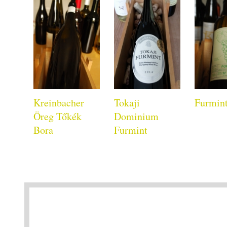
Kreinbacher
Tokaji
Furmin
Öreg Tőkék
Dominium
Bora
Furmint