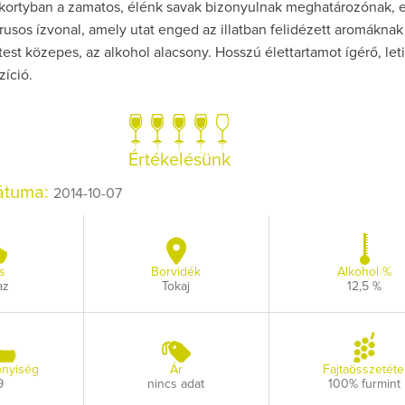
kortyban a zamatos, élénk savak bizonyulnak meghatározónak, 
rusos ízvonal, amely utat enged az illatban felidézett aromáknak 
 test közepes, az alkohol alacsony. Hosszú élettartamot ígérő, leti
íció.
Így lesz valaki eg
borász #26 - tén
Értékelésünk
pos
dátuma:
2014-10-07
Az extra ráadás fotó
pillanatokat vál
s
Borvidék
Alkohol %
az
Tokaj
12,5 %
nyiség
Ár
Fajtaösszetéte
9
nincs adat
100% furmint