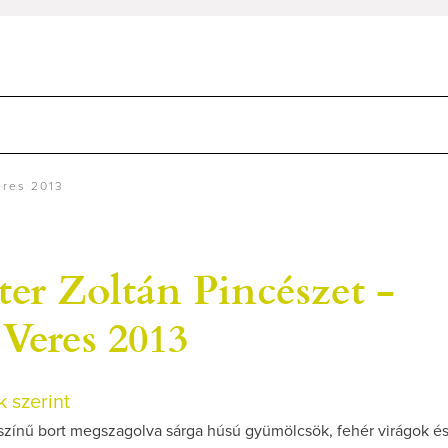
eres 2013
er Zoltán Pincészet -
Veres 2013
 szerint
színű bort megszagolva sárga húsú gyümölcsök, fehér virágok és 