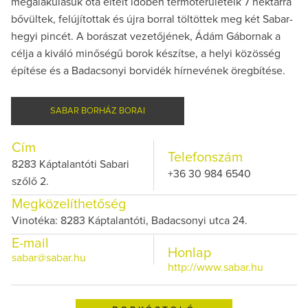
megalakulásuk óta eltelt időben termőterületeik 7 hektárra
bővültek, felújítottak és újra borral töltöttek meg két Sabar-
hegyi pincét. A borászat vezetőjének, Ádám Gábornak a
célja a kiváló minőségű borok készítse, a helyi közösség
építése és a Badacsonyi borvidék hírnevének öregbítése.
SABAR BORHÁZ BORAI
Cím
Telefonszám
8283 Káptalantóti Sabari
+36 30 984 6540
szőlő 2.
Megközelíthetőség
Vinotéka: 8283 Káptalantóti, Badacsonyi utca 24.
E-mail
Honlap
sabar@sabar.hu
http://www.sabar.hu