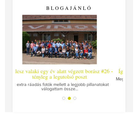
BLOGAJÁNLÓ
alatt végzett borász #26 -
Így lesz valaki egy év alatt végze
egutolsó poszt
Megírtuk a modulzáró vizsgákat, már lá
az utolsó...
llett a legjobb pillanatokat
tam össze...