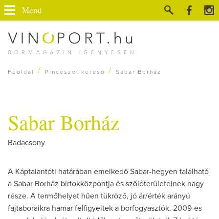
Menü
BORMAGAZIN IGÉNYESEN
/
/
Főoldal
Pincészet kereső
Sabar Borház
Sabar Borház
Badacsony
A Káptalantóti határában emelkedő Sabar-hegyen található
a Sabar Borház birtokközpontja és szőlőterületeinek nagy
része. A termőhelyet hűen tükröző, jó ár/érték arányú
fajtaboraikra hamar felfigyeltek a borfogyasztók. 2009-es