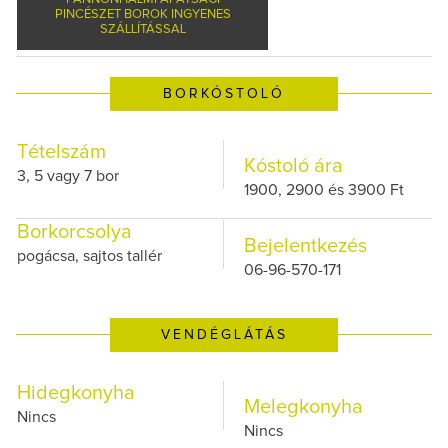
PINCÉSZET BOROK INGYENES
SZÁLLÍTÁSSAL
BORKÓSTOLÓ
Tételszám
Kóstoló ára
3, 5 vagy 7 bor
1900, 2900 és 3900 Ft
Borkorcsolya
Bejelentkezés
pogácsa, sajtos tallér
06-96-570-171
VENDÉGLÁTÁS
Hidegkonyha
Melegkonyha
Nincs
Nincs