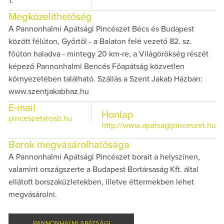
1.
Megközelíthetőség
A Pannonhalmi Apátsági Pincészet Bécs és Budapest
között félúton, Győrtől - a Balaton felé vezető 82. sz.
főúton haladva - mintegy 20 km-re, a Világörökség részét
képező Pannonhalmi Bencés Főapátság közvetlen
környezetében található. Szállás a Szent Jakab Házban:
www.szentjakabhaz.hu
E-mail
Honlap
pinceszet@osb.hu
http://www.apatsagipinceszet.hu
Borok megvásárolhatósága
A Pannonhalmi Apátsági Pincészet borait a helyszínen,
valamint országszerte a Budapest Bortársaság Kft. által
ellátott borszaküzletekben, illetve éttermekben lehet
megvásárolni.
PANNONHALMI APÁTSÁGI