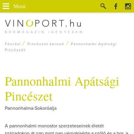
Menü
BORMAGAZIN IGÉNYESEN
/
/
Főoldal
Pincészet kereső
Pannonhalmi Apátsági
Pincészet
Pannonhalmi Apátsági
Pincészet
Pannonhalma-Sokoróalja
A pannonhalmi monostor szerzeteseinek életét
századokon át nap mint nap végigkísérte a szőlő és a bor, a