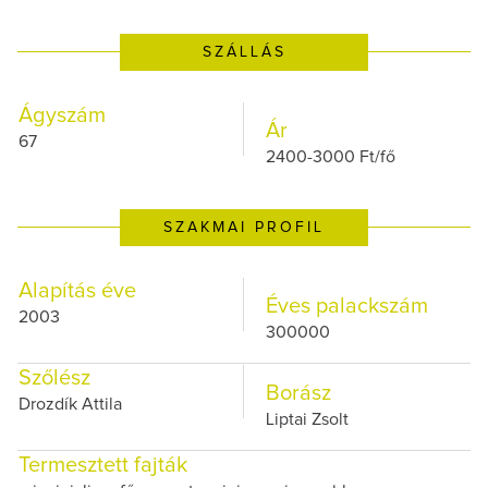
SZÁLLÁS
Ágyszám
Ár
67
2400-3000 Ft/fő
SZAKMAI PROFIL
Alapítás éve
Éves palackszám
2003
300000
Szőlész
Borász
Drozdík Attila
Liptai Zsolt
Termesztett fajták