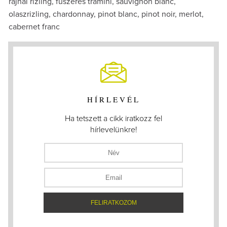
rajnai rizling, fűszeres tramini, sauvignon blanc,
olaszrizling, chardonnay, pinot blanc, pinot noir, merlot,
cabernet franc
HÍRLEVÉL
Ha tetszett a cikk iratkozz fel
hírlevelünkre!