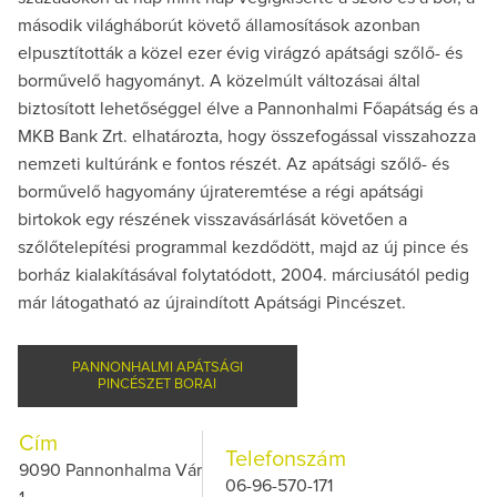
második világháborút követő államosítások azonban
elpusztították a közel ezer évig virágzó apátsági szőlő- és
borművelő hagyományt. A közelmúlt változásai által
biztosított lehetőséggel élve a Pannonhalmi Főapátság és a
MKB Bank Zrt. elhatározta, hogy összefogással visszahozza
nemzeti kultúránk e fontos részét. Az apátsági szőlő- és
borművelő hagyomány újrateremtése a régi apátsági
birtokok egy részének visszavásárlását követően a
szőlőtelepítési programmal kezdődött, majd az új pince és
borház kialakításával folytatódott, 2004. márciusától pedig
már látogatható az újraindított Apátsági Pincészet.
PANNONHALMI APÁTSÁGI
PINCÉSZET BORAI
Cím
Telefonszám
9090 Pannonhalma Vár
06-96-570-171