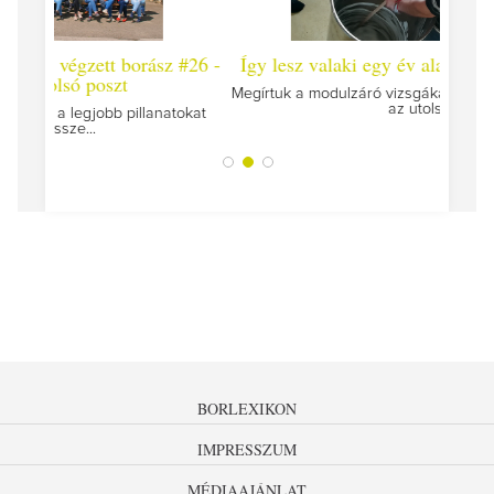
 #26 -
Így lesz valaki egy év alatt végzett borász #25
Így l
Megírtuk a modulzáró vizsgákat, már lázasan készülünk
az utolsó...
tokat
A jár
BORLEXIKON
IMPRESSZUM
MÉDIAAJÁNLAT