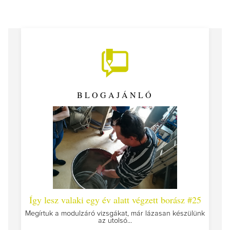
BLOGAJÁNLÓ
 #26 -
Így lesz valaki egy év alatt végzett borász #25
Így l
Megírtuk a modulzáró vizsgákat, már lázasan készülünk
az utolsó...
tokat
A jár