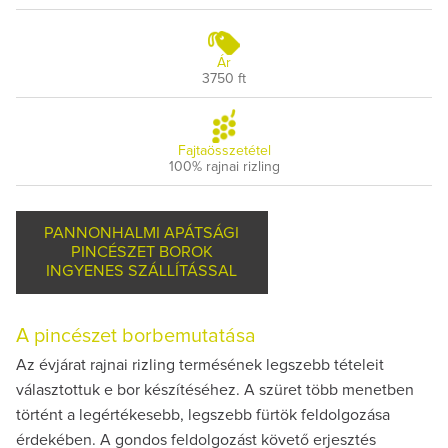
Ár
3750 ft
Fajtaösszetétel
100% rajnai rizling
PANNONHALMI APÁTSÁGI
PINCÉSZET BOROK
INGYENES SZÁLLÍTÁSSAL
A pincészet borbemutatása
Az évjárat rajnai rizling termésének legszebb tételeit
választottuk e bor készítéséhez. A szüret több menetben
történt a legértékesebb, legszebb fürtök feldolgozása
érdekében. A gondos feldolgozást követő erjesztés