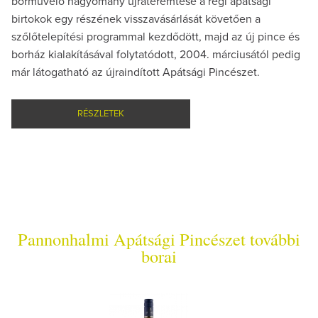
borművelő hagyomány újrateremtése a régi apátsági
birtokok egy részének visszavásárlását követően a
szőlőtelepítési programmal kezdődött, majd az új pince és
borház kialakításával folytatódott, 2004. márciusától pedig
már látogatható az újraindított Apátsági Pincészet.
RÉSZLETEK
Pannonhalmi Apátsági Pincészet további
borai