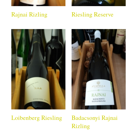
Rajnai Rizling
Riesling Reserve
Loibenberg Riesling
Badacsonyi Rajnai
Rizling