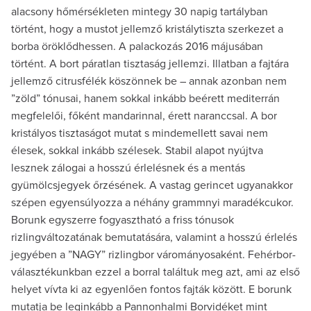
alacsony hőmérsékleten mintegy 30 napig tartályban
történt, hogy a mustot jellemző kristálytiszta szerkezet a
borba öröklődhessen. A palackozás 2016 májusában
történt. A bort páratlan tisztaság jellemzi. Illatban a fajtára
jellemző citrusfélék köszönnek be – annak azonban nem
”zöld” tónusai, hanem sokkal inkább beérett mediterrán
megfelelői, főként mandarinnal, érett naranccsal. A bor
kristályos tisztaságot mutat s mindemellett savai nem
élesek, sokkal inkább szélesek. Stabil alapot nyújtva
lesznek zálogai a hosszú érlelésnek és a mentás
gyümölcsjegyek őrzésének. A vastag gerincet ugyanakkor
szépen egyensúlyozza a néhány grammnyi maradékcukor.
Borunk egyszerre fogyasztható a friss tónusok
rizlingváltozatának bemutatására, valamint a hosszú érlelés
jegyében a ”NAGY” rizlingbor várományosaként. Fehérbor-
választékunkban ezzel a borral találtuk meg azt, ami az első
helyet vívta ki az egyenlően fontos fajták között. E borunk
mutatja be leginkább a Pannonhalmi Borvidéket mint