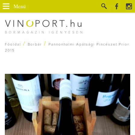
Menü
BORMAGAZIN IGÉNYESEN
/
/
Főoldal
Borbár
Pannonhalmi Apátsági Pincészet Prior
2015