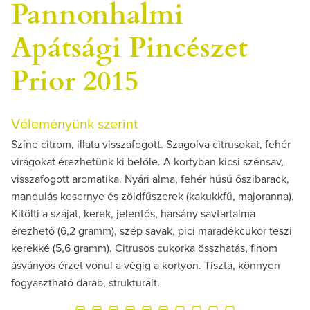
Pannonhalmi
Apátsági Pincészet
Prior 2015
Véleményünk szerint
Színe citrom, illata visszafogott. Szagolva citrusokat, fehér
virágokat érezhetünk ki belőle. A kortyban kicsi szénsav,
visszafogott aromatika. Nyári alma, fehér húsú őszibarack,
mandulás kesernye és zöldfűszerek (kakukkfű, majoranna).
Kitölti a szájat, kerek, jelentős, harsány savtartalma
érezhető (6,2 gramm), szép savak, pici maradékcukor teszi
kerekké (5,6 gramm). Citrusos cukorka összhatás, finom
ásványos érzet vonul a végig a kortyon. Tiszta, könnyen
fogyasztható darab, strukturált.