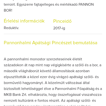
terroirt. Egyszerre fajtajelleges és mértékadó PANNON
BOR!
Érlelési információk
Pinceidő
Reduktív.
2017-ig
Pannonhalmi Apátsági Pincészet bemutatása
A pannonhalmi monostor szerzeteseinek életét
századokon át nap mint nap végigkísérte a szőlő és a bor, a
második világháborút követő államosítások azonban
elpusztították a közel ezer évig virágzó apátsági szőlő- és
borművelő hagyományt. A közelmúlt változásai által
biztosított lehetőséggel élve a Pannonhalmi Főapátság és a
MKB Bank Zrt. elhatározta, hogy összefogással visszahozza
nemzeti kultúránk e fontos részét. Az apátsági szőlő- és