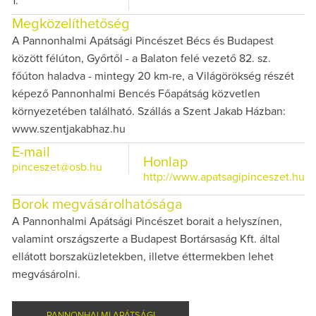
1.
Megközelíthetőség
A Pannonhalmi Apátsági Pincészet Bécs és Budapest
között félúton, Győrtől - a Balaton felé vezető 82. sz.
főúton haladva - mintegy 20 km-re, a Világörökség részét
képező Pannonhalmi Bencés Főapátság közvetlen
környezetében található. Szállás a Szent Jakab Házban:
www.szentjakabhaz.hu
E-mail
Honlap
pinceszet@osb.hu
http://www.apatsagipinceszet.hu
Borok megvásárolhatósága
A Pannonhalmi Apátsági Pincészet borait a helyszínen,
valamint országszerte a Budapest Bortársaság Kft. által
ellátott borszaküzletekben, illetve éttermekben lehet
megvásárolni.
PANNONHALMI APÁTSÁGI