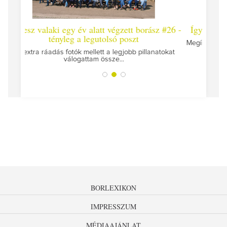
végzett borász #26 -
Így lesz valaki egy év alatt végzett borá
só poszt
Megírtuk a modulzáró vizsgákat, már lázasan k
az utolsó...
legjobb pillanatokat
e...
BORLEXIKON
IMPRESSZUM
MÉDIAAJÁNLAT