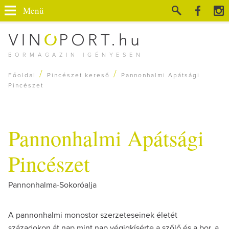
Menü
BORMAGAZIN IGÉNYESEN
/
/
Főoldal
Pincészet kereső
Pannonhalmi Apátsági
Pincészet
Pannonhalmi Apátsági
Pincészet
Pannonhalma-Sokoróalja
A pannonhalmi monostor szerzeteseinek életét
századokon át nap mint nap végigkísérte a szőlő és a bor, a