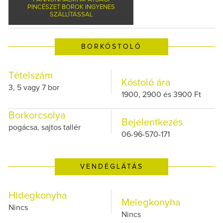
PINCÉSZET BOROK INGYENES
SZÁLLÍTÁSSAL
BORKÓSTOLÓ
Tételszám
Kóstoló ára
3, 5 vagy 7 bor
1900, 2900 és 3900 Ft
Borkorcsolya
Bejelentkezés
pogácsa, sajtos tallér
06-96-570-171
VENDÉGLÁTÁS
Hidegkonyha
Melegkonyha
Nincs
Nincs