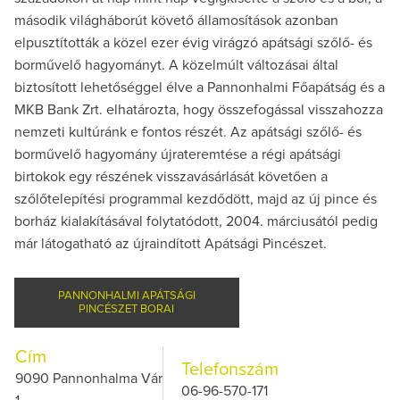
második világháborút követő államosítások azonban
elpusztították a közel ezer évig virágzó apátsági szőlő- és
borművelő hagyományt. A közelmúlt változásai által
biztosított lehetőséggel élve a Pannonhalmi Főapátság és a
MKB Bank Zrt. elhatározta, hogy összefogással visszahozza
nemzeti kultúránk e fontos részét. Az apátsági szőlő- és
borművelő hagyomány újrateremtése a régi apátsági
birtokok egy részének visszavásárlását követően a
szőlőtelepítési programmal kezdődött, majd az új pince és
borház kialakításával folytatódott, 2004. márciusától pedig
már látogatható az újraindított Apátsági Pincészet.
PANNONHALMI APÁTSÁGI
PINCÉSZET BORAI
Cím
Telefonszám
9090 Pannonhalma Vár
06-96-570-171