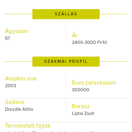
SZÁLLÁS
Ágyszám
Ár
67
2400-3000 Ft/fő
SZAKMAI PROFIL
Alapítás éve
Éves palackszám
2003
300000
Szőlész
Borász
Drozdík Attila
Liptai Zsolt
Termesztett fajták