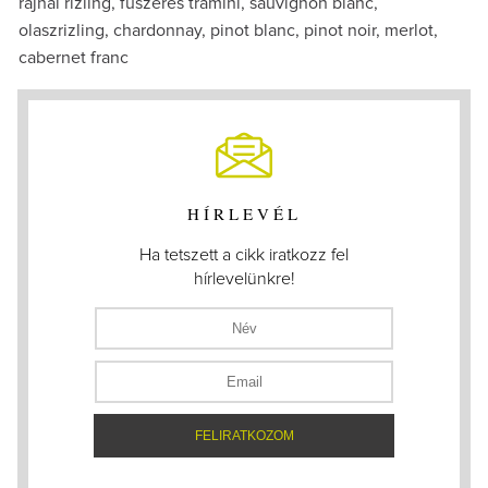
rajnai rizling, fűszeres tramini, sauvignon blanc,
olaszrizling, chardonnay, pinot blanc, pinot noir, merlot,
cabernet franc
HÍRLEVÉL
Ha tetszett a cikk iratkozz fel
hírlevelünkre!