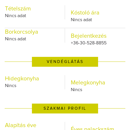
Tételszám
Kóstoló ára
Nincs adat
Nincs adat
Borkorcsolya
Bejelentkezés
Nincs adat
+36-30-528-8855
VENDÉGLÁTÁS
Hidegkonyha
Melegkonyha
Nincs
Nincs
SZAKMAI PROFIL
Alapítás éve
Éves palackszám