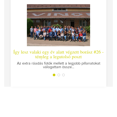
gy lesz valaki egy év alatt végzett borász #26 -
Így lesz vala
tényleg a legutolsó poszt
Megírtuk a modu
Az extra ráadás fotók mellett a legjobb pillanatokat
válogattam össze...