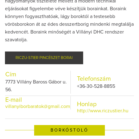
hagyományok tisztelete mellett a modern technikai
eljárásokat figyelembe véve készítjük borainkat. Boraink
könnyen fogyaszthatóak, lágy boroktól a testesebb
vörösborokon át az édes desszertborig mindenki megtalálja
kedvencét. Boraink minőségét a Villányi DHC rendszer
szavatolja.
RICZU-STIER PINCÉSZET BORAI
Cím
Telefonszám
7773 Villány Baross Gábor u.
+36-30-528-8855
56.
E-mail
Honlap
villanyiborbaratok@gmail.com
http://www.riczustier.hu
BORKÓSTOLÓ