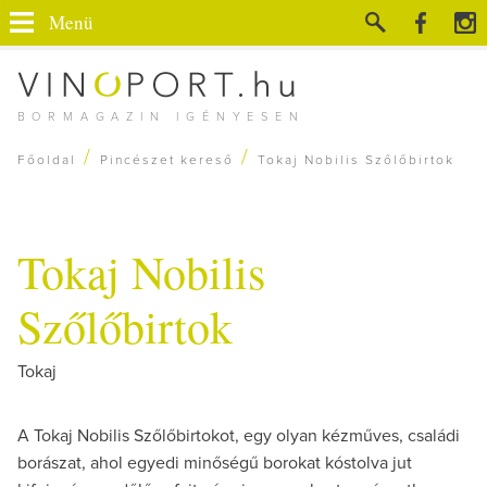
Menü
BORMAGAZIN IGÉNYESEN
/
/
Főoldal
Pincészet kereső
Tokaj Nobilis Szőlőbirtok
Tokaj Nobilis
Szőlőbirtok
Tokaj
A Tokaj Nobilis Szőlőbirtokot, egy olyan kézműves, családi
borászat, ahol egyedi minőségű borokat kóstolva jut