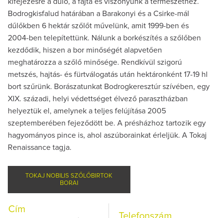
kifejezésre a dűlő, a fajta és viszonyunk a természethez.
Bodrogkisfalud határában a Barakonyi és a Csirke-mál
dűlőkben 6 hektár szőlőt művelünk, amit 1999-ben és
2004-ben telepítettünk. Nálunk a borkészítés a szőlőben
kezdődik, hiszen a bor minőségét alapvetően
meghatározza a szőlő minősége. Rendkívül szigorú
metszés, hajtás- és fürtválogatás után hektáronként 17-19 hl
bort szűrünk. Borászatunkat Bodrogkeresztúr szívében, egy
XIX. századi, helyi védettséget élvező parasztházban
helyeztük el, amelynek a teljes felújítása 2005
szeptemberében fejeződött be. A présházhoz tartozik egy
hagyományos pince is, ahol aszúborainkat érleljük. A Tokaj
Renaissance tagja.
TOKAJ NOBILIS SZŐLŐBIRTOK
BORAI
Cím
Telefonszám