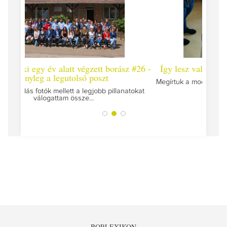
 borász #26 -
Így lesz valaki egy év alatt végzett borász #25
t
Megírtuk a modulzáró vizsgákat, már lázasan készülünk
az utolsó...
pillanatokat
BORLEXIKON