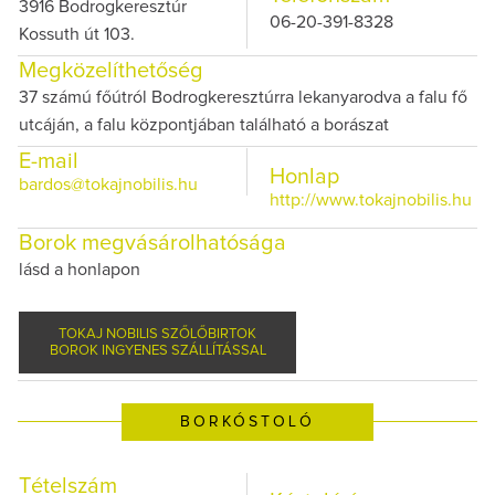
3916 Bodrogkeresztúr
06-20-391-8328
Kossuth út 103.
Megközelíthetőség
37 számú főútról Bodrogkeresztúrra lekanyarodva a falu fő
utcáján, a falu központjában található a borászat
E-mail
Honlap
bardos@tokajnobilis.hu
http://www.tokajnobilis.hu
Borok megvásárolhatósága
lásd a honlapon
TOKAJ NOBILIS SZŐLŐBIRTOK
BOROK INGYENES SZÁLLÍTÁSSAL
BORKÓSTOLÓ
Tételszám