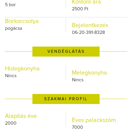
Kóstoló ára
5 bor
2500 Ft
Borkorcsolya
Bejelentkezés
pogácsa
06-20-391-8328
VENDÉGLÁTÁS
Hidegkonyha
Melegkonyha
Nincs
Nincs
SZAKMAI PROFIL
Alapítás éve
Éves palackszám
2000
7000