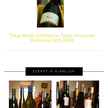
Tokaj Nobilis Szőlőbirtok Tokaji Hárslevelű
Barakonyi dűlő 2006
EZEKET IS AJÁNLJUK