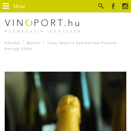
Menü
BORMAGAZIN IGÉNYESEN
/
/
Főoldal
Borbár
Tokaj Nobilis Szőlőbirtok Furmint
Pezsgő 2009