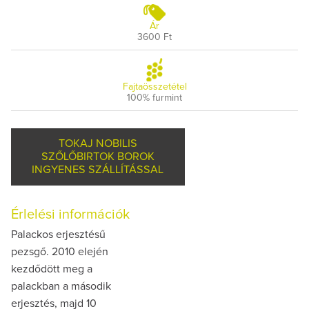
Ár
3600 Ft
Fajtaösszetétel
100% furmint
TOKAJ NOBILIS
SZŐLŐBIRTOK BOROK
INGYENES SZÁLLÍTÁSSAL
Érlelési információk
Palackos erjesztésű
pezsgő. 2010 elején
kezdődött meg a
palackban a második
erjesztés, majd 10