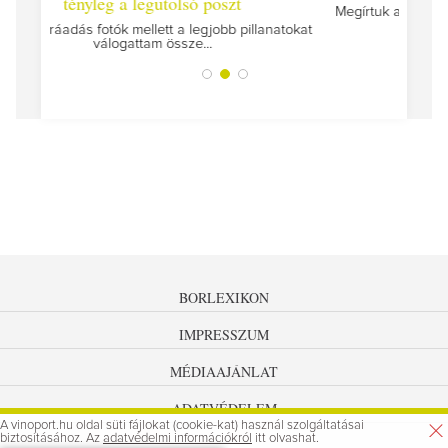
Megírtuk a modulzáró vizsgákat, már lázasan készülünk
az utolsó...
tokat
A jár
BORLEXIKON
IMPRESSZUM
MÉDIAAJÁNLAT
ADATVÉDELEM
A vinoport.hu oldal süti fájlokat (cookie-kat) használ szolgáltatásai
biztosításához. Az
adatvédelmi információkról
itt olvashat.