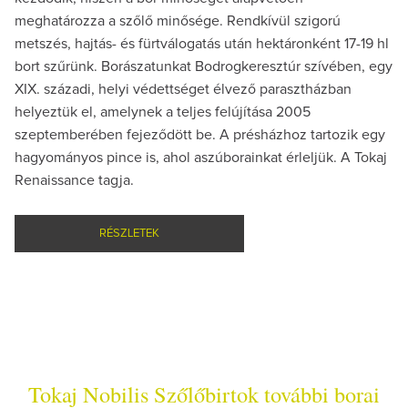
meghatározza a szőlő minősége. Rendkívül szigorú
metszés, hajtás- és fürtválogatás után hektáronként 17-19 hl
bort szűrünk. Borászatunkat Bodrogkeresztúr szívében, egy
XIX. századi, helyi védettséget élvező parasztházban
helyeztük el, amelynek a teljes felújítása 2005
szeptemberében fejeződött be. A présházhoz tartozik egy
hagyományos pince is, ahol aszúborainkat érleljük. A Tokaj
Renaissance tagja.
RÉSZLETEK
Tokaj Nobilis Szőlőbirtok további borai