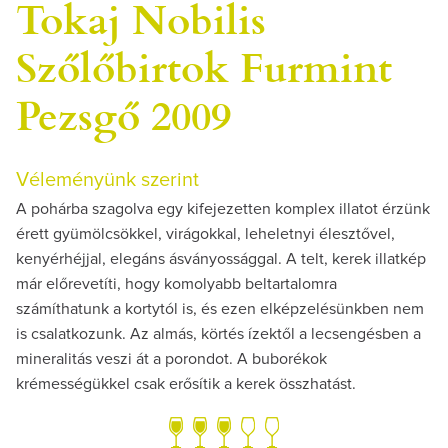
Tokaj Nobilis
Szőlőbirtok Furmint
Pezsgő 2009
Véleményünk szerint
A pohárba szagolva egy kifejezetten komplex illatot érzünk
érett gyümölcsökkel, virágokkal, leheletnyi élesztővel,
kenyérhéjjal, elegáns ásványossággal. A telt, kerek illatkép
már előrevetíti, hogy komolyabb beltartalomra
számíthatunk a kortytól is, és ezen elképzelésünkben nem
is csalatkozunk. Az almás, körtés ízektől a lecsengésben a
mineralitás veszi át a porondot. A buborékok
krémességükkel csak erősítik a kerek összhatást.