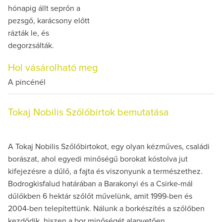
hónapig állt seprőn a
pezsgő, karácsony előtt
rázták le, és
degorzsálták.
Hol vásárolható meg
A pincénél
Tokaj Nobilis Szőlőbirtok bemutatása
A Tokaj Nobilis Szőlőbirtokot, egy olyan kézműves, családi
borászat, ahol egyedi minőségű borokat kóstolva jut
kifejezésre a dűlő, a fajta és viszonyunk a természethez.
Bodrogkisfalud határában a Barakonyi és a Csirke-mál
dűlőkben 6 hektár szőlőt művelünk, amit 1999-ben és
2004-ben telepítettünk. Nálunk a borkészítés a szőlőben
kezdődik, hiszen a bor minőségét alapvetően