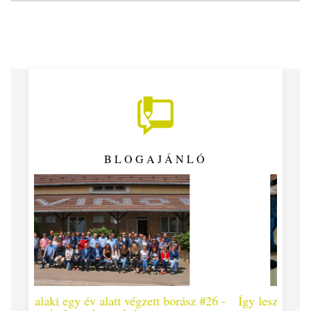
BLOGAJÁNLÓ
 #26 -
Így lesz valaki egy év alatt végzett borász #25
Így l