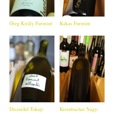
Öreg Király Furmint
Kakas Furmint
Disznókő Tokaji
Kreinbacher Nagy-