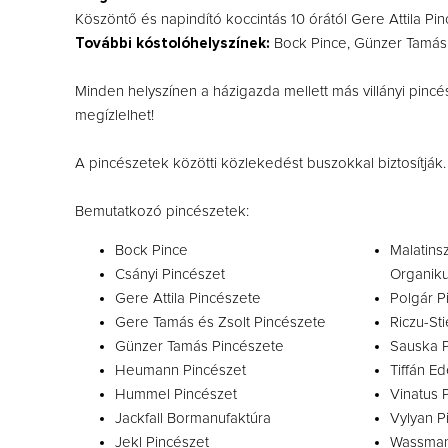
Köszöntő és napindító koccintás 10 órától Gere Attila Pi
További kóstolóhelyszínek:
Bock Pince, Günzer Tamás P
Minden helyszínen a házigazda mellett más villányi pincész
megízlelhet!
A pincészetek közötti közlekedést buszokkal biztosítják.
Bemutatkozó pincészetek:
Bock Pince
Malatins
Csányi Pincészet
Organiku
Gere Attila Pincészete
Polgár P
Gere Tamás és Zsolt Pincészete
Riczu-St
Günzer Tamás Pincészete
Sauska P
Heumann Pincészet
Tiffán E
Hummel Pincészet
Vinatus 
Jackfall Bormanufaktúra
Vylyan P
Jekl Pincészet
Wassman