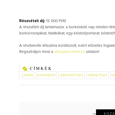
Részvételi díj:
15 000 Ft/fő
A részvételi díj tartalmazza: a borkóstoló nap minden téte
borkorcsolyákat, falatkákat; egy kóstolópoharat; kóstoló
A résztvevők létszáma korlátozott, ezért előzetes foglalá
Regisztráljon most a
villanyiborvidek.hu
oldalon!
CÍMKÉK
villány
borkóstoló
cabernet franc
villányi franc
lo
KÖZ