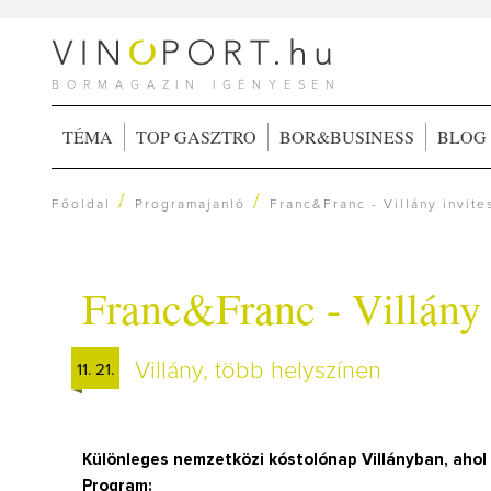
BORMAGAZIN IGÉNYESEN
TÉMA
TOP GASZTRO
BOR&BUSINESS
BLOG
/
/
Főoldal
Programajanló
Franc&Franc - Villány invite
Franc&Franc - Villány 
Villány, több helyszínen
11. 21.
Különleges nemzetközi kóstolónap Villányban, ahol a
Program: