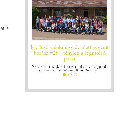
at is
Így lesz valaki egy év alatt végzett
Így lesz valaki egy év a
borász #26 - tényleg a legutolsó
borász #25
poszt
Megírtuk a modulzáró viz
lázasan készülünk az u
Az extra ráadás fotók mellett a legjobb
pillanatokat válogattam össze...