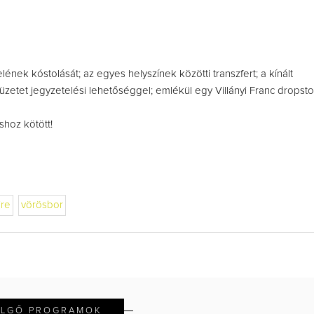
lének kóstolását; az egyes helyszínek közötti transzfert; a kínált
füzetet jegyzetelési lehetőséggel; emlékül egy Villányi Franc dropsto
shoz kötött!
ire
vörösbor
ELGŐ PROGRAMOK