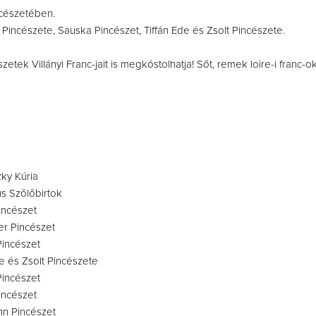
ncészetében.
incészete, Sauska Pincészet, Tiffán Ede és Zsolt Pincészete.
etek Villányi Franc-jait is megkóstolhatja! Sőt, remek loire-i franc-ok
zky Kúria
s Szőlőbirtok
incészet
ier Pincészet
incészet
de és Zsolt Pincészete
Pincészet
incészet
n Pincészet