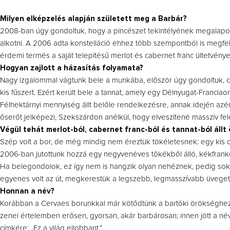
Milyen elképzelés alapján született meg a Barbár?
2008-ban úgy gondoltuk, hogy a pincészet tekintélyének megalapozá
alkotni. A 2006 adta konstelláció ehhez több szempontból is megfel
érdemi termés a saját telepítésű merlot és cabernet franc ültetvény
Hogyan zajlott a házasítás folyamata?
Nagy izgalommal vágtunk bele a munkába, először úgy gondoltuk, cab
kis fűszert. Ezért került bele a tannat, amely egy Délnyugat-Francia
Félhektárnyi mennyiség állt belőle rendelkezésre, annak idején azért
őserőt jelképezi, Szekszárdon anélkül, hogy elveszítené masszív felé
Végül tehát merlot-ból, cabernet franc-ból és tannat-ból állt
Szép volt a bor, de még mindig nem éreztük tökéletesnek: egy kis cs
2006-ban jutottunk hozzá egy negyvenéves tőkékből álló, kékfrankos
Ha belegondolok, ez így nem is hangzik olyan nehéznek, pedig sokat
egyenes volt az út, megkerestük a legszebb, legmasszívabb üveget,
Honnan a név?
Korábban a Cervaes borunkkal már kötődtünk a bartóki örökséghez, 
zenei értelemben erősen, gyorsan, akár barbárosan; innen jött a név. A
címkére: „Ez a világ ellobbant.”