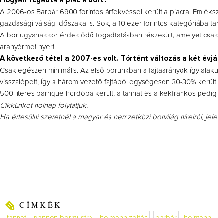
Hogyan fogadta a piac a bort?
A 2006-os Barbár 6900 forintos árfekvéssel került a piacra. Emléks
gazdasági válság időszaka is. Sok, a 10 ezer forintos kategóriába 
A bor ugyanakkor érdeklődő fogadtatásban részesült, amelyet csak m
aranyérmet nyert.
A következő tétel a 2007-es volt. Történt változás a két évjá
Csak egészen minimális. Az első borunkban a fajtaarányok így alaku
visszalépett, így a három vezető fajtából egységesen 30-30% került 
500 literes barrique hordóba került, a tannat és a kékfrankos pedig
Cikkünket holnap folytatjuk.
Ha értesülni szeretnél a magyar és nemzetközi borvilág híreiről, jel
CÍMKÉK
tannat
pannon bormustra
heimann zoltán
barbár
heimann