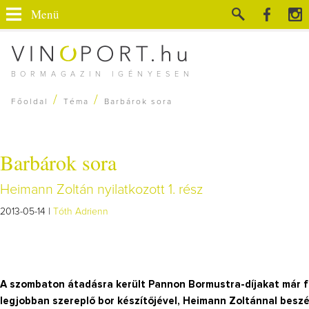
Menü
BORMAGAZIN IGÉNYESEN
/
/
Főoldal
Téma
Barbárok sora
Barbárok sora
Heimann Zoltán nyilatkozott 1. rész
2013-05-14 |
Tóth Adrienn
A szombaton átadásra került Pannon Bormustra-díjakat már fe
legjobban szereplő bor készítőjével, Heimann Zoltánnal beszé