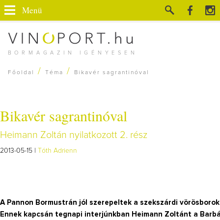
Menü
BORMAGAZIN IGÉNYESEN
/
/
Főoldal
Téma
Bikavér sagrantinóval
Bikavér sagrantinóval
Heimann Zoltán nyilatkozott 2. rész
2013-05-15 |
Tóth Adrienn
A Pannon Bormustrán jól szerepeltek a szekszárdi vörösborok, 
Ennek kapcsán tegnapi interjúnkban Heimann Zoltánt a Barbár e