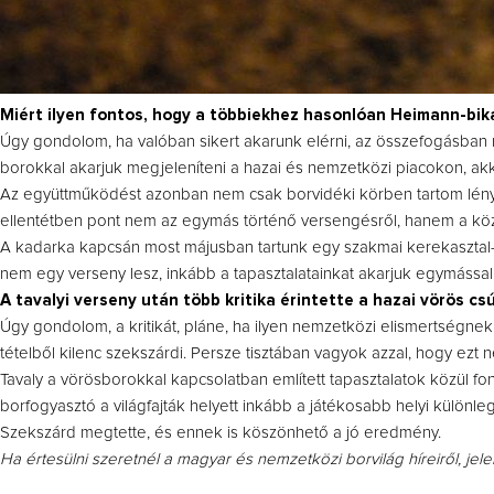
Miért ilyen fontos, hogy a többiekhez hasonlóan Heimann-bika
Úgy gondolom, ha valóban sikert akarunk elérni, az összefogásban r
borokkal akarjuk megjeleníteni a hazai és nemzetközi piacokon, akkor
Az együttműködést azonban nem csak borvidéki körben tartom lényeg
ellentétben pont nem az egymás történő versengésről, hanem a közös
A kadarka kapcsán most májusban tartunk egy szakmai kerekasztal-b
nem egy verseny lesz, inkább a tapasztalatainkat akarjuk egymással 
A tavalyi verseny után több kritika érintette a hazai vörös cs
Úgy gondolom, a kritikát, pláne, ha ilyen nemzetközi elismertségne
tételből kilenc szekszárdi. Persze tisztában vagyok azzal, hogy ezt n
Tavaly a vörösborokkal kapcsolatban említett tapasztalatok közül fo
borfogyasztó a világfajták helyett inkább a játékosabb helyi különl
Szekszárd megtette, és ennek is köszönhető a jó eredmény.
Ha értesülni szeretnél a magyar és nemzetközi borvilág híreiről, jel