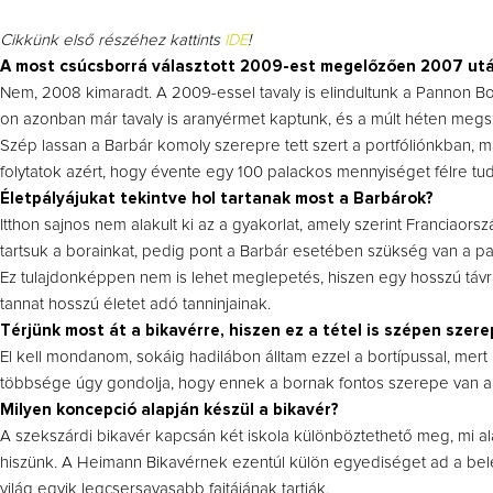
Cikkünk első részéhez kattints
IDE
!
A most csúcsborrá választott 2009-est megelőzően 2007 utá
Nem, 2008 kimaradt. A 2009-essel tavaly is elindultunk a Pannon B
on azonban már tavaly is aranyérmet kaptunk, és a múlt héten megs
Szép lassan a Barbár komoly szerepre tett szert a portfóliónkban
folytatok azért, hogy évente egy 100 palackos mennyiséget félre tudja
Életpályájukat tekintve hol tartanak most a Barbárok?
Itthon sajnos nem alakult ki az a gyakorlat, amely szerint Francia
tartsuk a borainkat, pedig pont a Barbár esetében szükség van a pa
Ez tulajdonképpen nem is lehet meglepetés, hiszen egy hosszú távra 
tannat hosszú életet adó tanninjainak.
Térjünk most át a bikavérre, hiszen ez a tétel is szépen szer
El kell mondanom, sokáig hadilábon álltam ezzel a bortípussal, mert
többsége úgy gondolja, hogy ennek a bornak fontos szerepe van a bor
Milyen koncepció alapján készül a bikavér?
A szekszárdi bikavér kapcsán két iskola különböztethető meg, mi al
hiszünk. A Heimann Bikavérnek ezentúl külön egyediséget ad a bel
világ egyik legcsersavasabb fajtájának tartják.