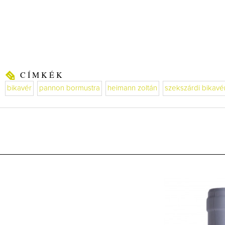
CÍMKÉK
bikavér
pannon bormustra
heimann zoltán
szekszárdi bikavé