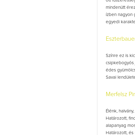
ott fűszeressé
mindenütt érez
ízben nagyon 
egyedi karakte
Eszterbaue
Színre ez is ki
csipkebogyós j
édes gyümölcs
Savai lendület
Merfelsz Pi
Élénk, halvány,
Határozott, fin
alapanyag most
Határozott, és