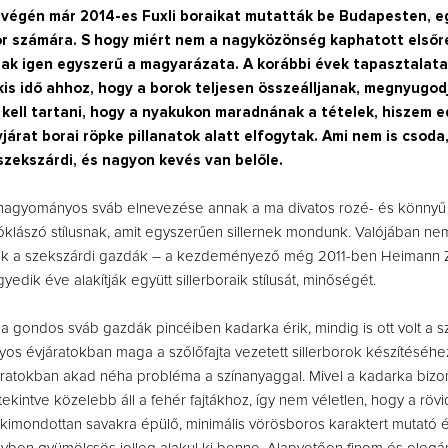
 végén már 2014-es Fuxli boraikat mutatták be Budapesten, e
ör számára. S hogy miért nem a nagyközönség kaphatott elsőr
ak igen egyszerű a magyarázata. A korábbi évek tapasztalatai
kis idő ahhoz, hogy a borok teljesen összeálljanak, megnyugod
 kell tartani, hogy a nyakukon maradnának a tételek, hiszem e
árat borai röpke pillanatok alatt elfogytak. Ami nem is csoda,
szekszárdi, és nagyon kevés van belőle.
hagyományos sváb elnevezése annak a ma divatos rozé- és könnyű
lászó stílusnak, amit egyszerűen sillernek mondunk. Valójában nem 
ok a szekszárdi gazdák – a kezdeményező még 2011-ben Heimann Zo
yedik éve alakítják együtt sillerboraik stílusát, minőségét.
ta a gondos sváb gazdák pincéiben kadarka érik, mindig is ott volt a 
nyos évjáratokban maga a szőlőfajta vezetett sillerborok készítéséhe
ratokban akad néha probléma a színanyaggal. Mivel a kadarka bizo
 tekintve közelebb áll a fehér fajtákhoz, így nem véletlen, hogy a rö
 kimondottan savakra épülő, minimális vörösboros karaktert mutató é