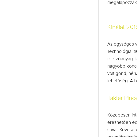
megalapozzák 
Kínálat 201
Az egységes vo
Technológiai t
cserzőanyag-ta
nagyobb koncen
volt gond, néh
lehetőség. A b
Takler Pinc
Közepesen inten
érezhetően éde
savai. Keveseb