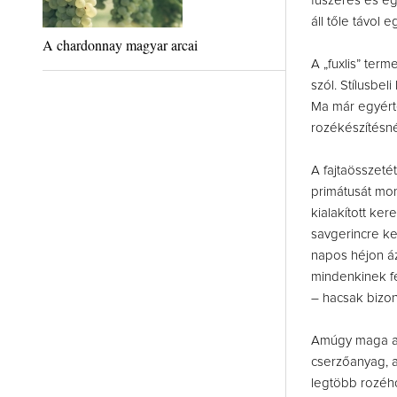
fűszeres és eg
áll tőle távol 
A chardonnay magyar arcai
A „fuxlis” ter
szól. Stílusbe
Ma már egyérte
rozékészítésnél,
A fajtaösszeté
primátusát mon
kialakított ke
savgerincre ke
napos héjon ázt
mindenkinek fe
– hacsak bizon
Amúgy maga a s
cserzőanyag, a
legtöbb rozéh