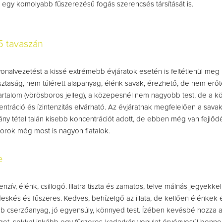
egy komolyabb fűszerezésű fogás szerencsés társítását is.
5 tavaszán
nalvezetést a kissé extrémebb évjáratok esetén is feltétlenül meg ke
isztaság, nem túlérett alapanyag, élénk savak, érezhető, de nem erőt
rtalom (vörösboros jelleg), a közepesnél nem nagyobb test, de a 
tráció és ízintenzitás elvárható. Az évjáratnak megfelelően a sava
ány tétel talán kisebb koncentrációt adott, de ebben még van fejlőd
orok még most is nagyon fiatalok.
e
zív, élénk, csillogó. Illatra tiszta és zamatos, telve málnás jegyekkel
skés és fűszeres. Kedves, behízelgő az illata, de kellően élénkek é
b cserzőanyag, jó egyensúly, könnyed test. Ízében kevésbé hozza az 