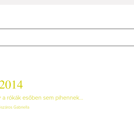
 2014
gy a rókák esőben sem pihennek…
száros Gabriella