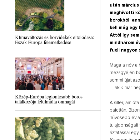
után március
meghívotti k
borokból, ann
kell még egy 
Attól így sem
Klímaváltozás és borvidékek eltolódása:
Észak-Európa felemelkedése
mindhárom évj
fuxli nagyon 
Maga a név a 
mezsgyéjén bók
semmi újat az
–, akik már neg
Közép-Európa legfontosabb boros
találkozója felülmúlta önmagát
A siller, amió
palettán. Bizo
hűvösebb évjá
tulajdonságait
áztatással egy