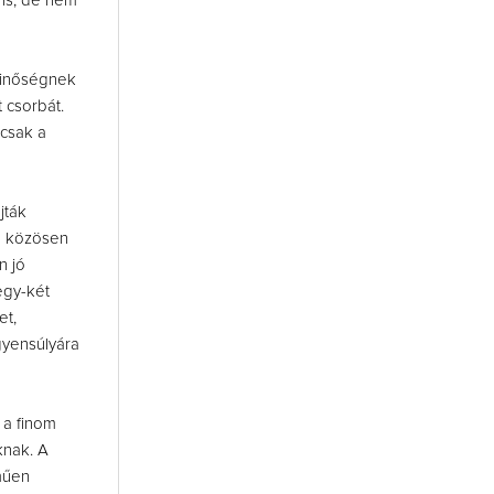
áns, de nem
 minőségnek
 csorbát.
rcsak a
jták
a közösen
n jó
egy-két
et,
gyensúlyára
 a finom
knak. A
műen