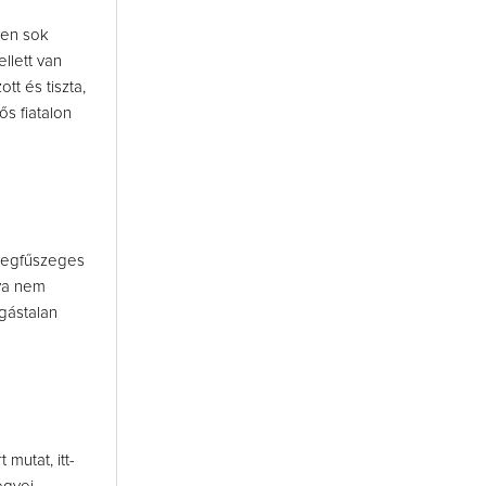
ően sok
llett van
t és tiszta,
s fiatalon
szegfűszeges
lya nem
ogástalan
mutat, itt-