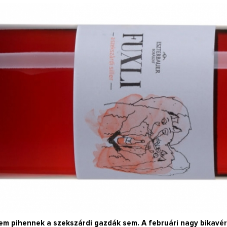
Így lesz valaki egy
borász #26 - tény
pos
Az extra ráadás fotók
pillanatokat válo
em pihennek a szekszárdi gazdák sem. A februári nagy bikavé