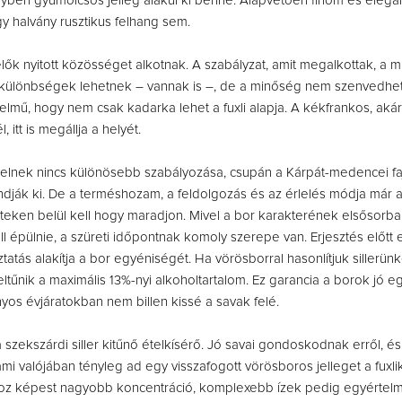
yben gyümölcsös jelleg alakul ki benne. Alapvetően finom és eleg
egy halvány rusztikus felhang sem.
melők nyitott közösséget alkotnak. A szabályzat, amit megalkottak, a
li különbségek lehetnek – vannak is –, de a minőség nem szenvedhet
lmű, hogy nem csak kadarka lehet a fuxli alapja. A kékfrankos, aká
 itt is megállja a helyét.
telnek nincs különösebb szabályozása, csupán a Kárpát-medencei fa
dják ki. De a terméshozam, a feldolgozás és az érlelés módja már 
reteken belül kell hogy maradjon. Mivel a bor karakterének elsősorba
ll épülnie, a szüreti időpontnak komoly szerepe van. Erjesztés előtt 
atás alakítja a bor egyéniségét. Ha vörösborral hasonlítjuk sillerünk
ltűnik a maximális 13%-nyi alkoholtartalom. Ez garancia a borok jó e
yos évjáratokban nem billen kissé a savak felé.
zekszárdi siller kitűnő ételkísérő. Jó savai gondoskodnak erről, és
mi valójában tényleg ad egy visszafogott vörösboros jelleget a fuxli
oz képest nagyobb koncentráció, komplexebb ízek pedig egyértel