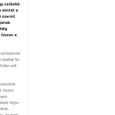
gy szűkebb
e mintát a
 szerint
janak.
ddig
 hiszen a
 vörösborok
találtak fel
ltán volt
szekszárdi
z, hiszen
nyos
videbb héjon
lénk,