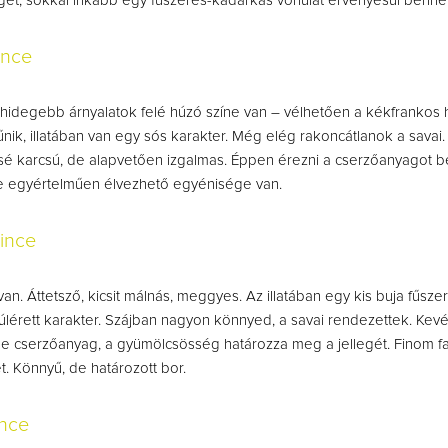
et, sokkal inkább egy fűszeres-kadarkás vonulat érvényesül benne
ince
hidegebb árnyalatok felé húzó színe van – vélhetően a kékfrankos ha
nik, illatában van egy sós karakter. Még elég rakoncátlanok a savai.
ssé karcsú, de alapvetően izgalmas. Éppen érezni a cserzőanyagot 
de egyértelműen élvezhető egyénisége van.
ince
an. Áttetsző, kicsit málnás, meggyes. Az illatában egy kis buja fűsze
 túlérett karakter. Szájban nagyon könnyed, a savai rendezettek. Kev
e cserzőanyag, a gyümölcsösség határozza meg a jellegét. Finom f
ét. Könnyű, de határozott bor.
ince