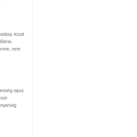
.
tása. Kicsit
 Élénk,
benne, nem
resség lapul,
éssé
anyarság