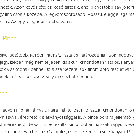
g, leheletnyi mazsolával(?). A pincénél kötelező nagyhordós érlelés j
hetők. Azon kevés tételek közé tartozik, ahol picivel több sav jó len
gyümölcsös a közepe. A legvörösborosabb. Hosszú, eléggé izgalma
rű is. Az egyik legnépszerűbb vonal.
r Pince
csivel sötétebb. Kellően intenzív, tiszta és határozott illat. Sok meggye
egy. Ízében még nem teljesen kialakult, kimondottan fiatalos. Fanya
ök viaskodnak benne. Jó a szerkezete, sok finom apró részlet van 
esek, arányai jók, cserzőanyag érezhető benne.
nce
 nagyon finoman árnyalt. Illatra már teljesen letisztult. Kimondottan jó
om savval, érezhető kis ásványossággal is. A pince boraira jellemző i
 is érezhető, de valljuk be, ezúttal kimondottan hálásak vagyunk ezé
 sok minden van benne. Gyümölcs, édes fűszer, kis cserzőanyag. Pu