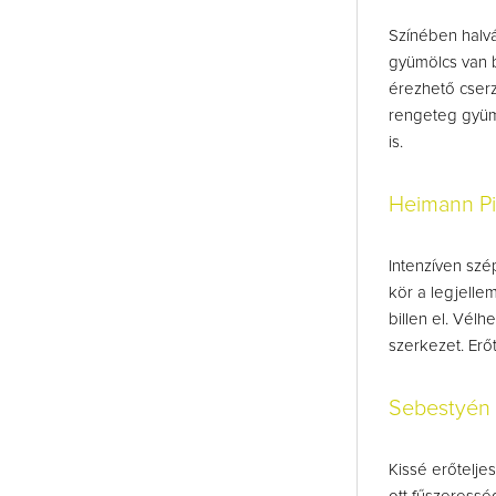
Színében halván
gyümölcs van b
érezhető cserz
rengeteg gyümö
is.
Heimann P
Intenzíven szé
kör a legjelle
billen el. Vél
szerkezet. Erő
Sebestyén 
Kissé erőteljes