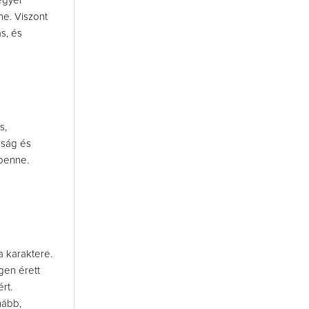
egyei
ne. Viszont
s, és
s,
rság és
benne.
 a karaktere.
gen érett
rt.
hább,