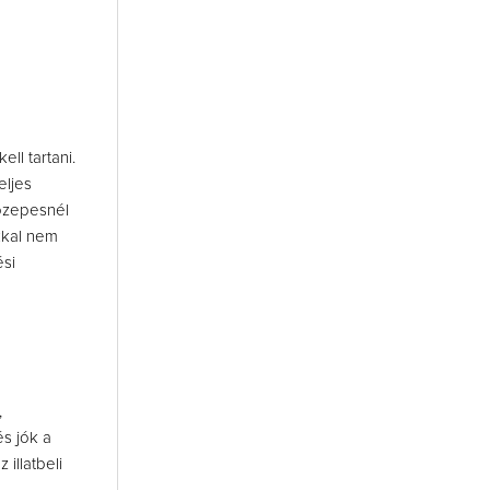
ll tartani.
eljes
közepesnél
kkal nem
ési
,
s jók a
illatbeli