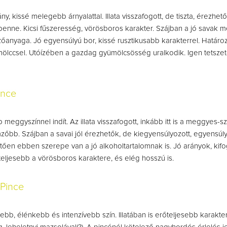
y, kissé melegebb árnyalattal. Illata visszafogott, de tiszta, érezhet
enne. Kicsi fűszeresség, vörösboros karakter. Szájban a jó savak me
őanyaga. Jó egyensúlyú bor, kissé rusztikusabb karakterrel. Határozot
lccsel. Utóízében a gazdag gyümölcsösség uralkodik. Igen tetszető
ince
p meggyszínnel indít. Az illata visszafogott, inkább itt is a meggyes-
mzőbb. Szájban a savai jól érezhetők, de kiegyensúlyozott, egyensú
hetően ebben szerepe van a jó alkoholtartalomnak is. Jó arányok, kif
teljesebb a vörösboros karaktere, és elég hosszú is.
Pince
ebb, élénkebb és intenzívebb szín. Illatában is erőteljesebb karaktert 