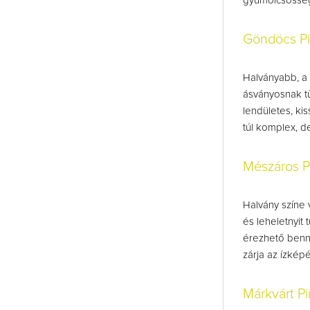
gyümölcsösség
Göndöcs P
Halványabb, a 
ásványosnak tű
lendületes, ki
túl komplex, 
Mészáros P
Halvány színe v
és leheletnyit
érezhető benn
zárja az ízkép
Márkvárt P