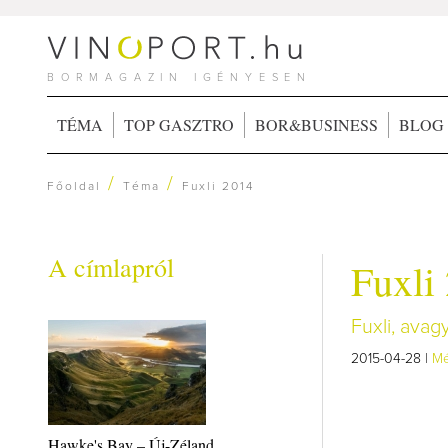
BORMAGAZIN IGÉNYESEN
TÉMA
TOP GASZTRO
BOR&BUSINESS
BLOG
/
/
Főoldal
Téma
Fuxli 2014
A címlapról
Fuxli
Fuxli, ava
2015-04-28 |
Mé
Hawke's Bay – Új-Zéland