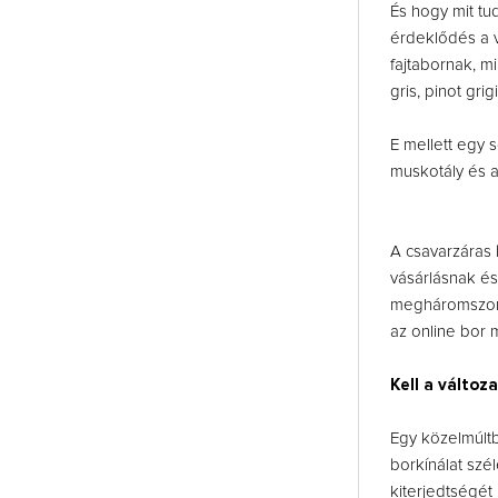
És hogy mit tu
érdeklődés a 
fajtabornak, mi
gris, pinot gri
E mellett egy 
muskotály és a
A csavarzáras 
vásárlásnak és
megháromszoroz
az online bor
Kell a változ
Egy közelmúltb
borkínálat szé
kiterjedtségét