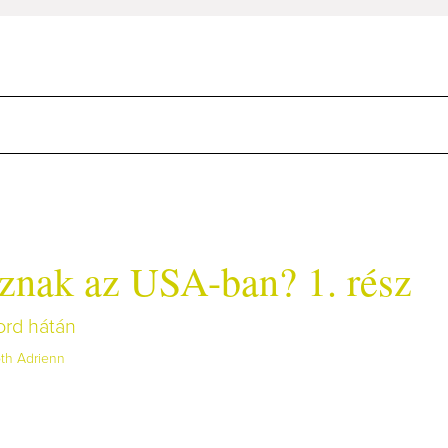
sznak az USA-ban? 1. rész
ord hátán
th Adrienn