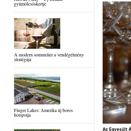
gyümölcsöskertje
A modern sommelier a vendégélmény
stratégája
Finger Lakes: Amerika új boros
hotspotja
Az Egyesült 