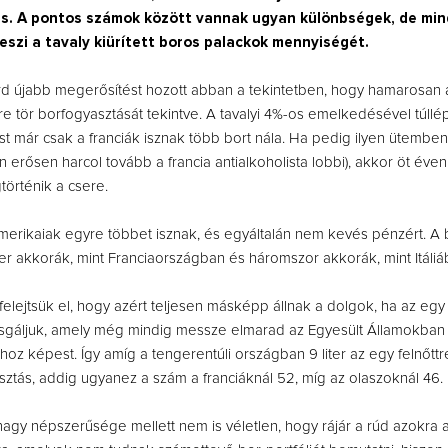
s. A pontos számok között vannak ugyan különbségek, de min
 teszi a tavaly kiürített boros palackok mennyiségét.
rd újabb megerősítést hozott abban a tekintetben, hogy hamarosan
e tör borfogyasztását tekintve. A tavalyi 4%-os emelkedésével túllép
t már csak a franciák isznak több bort nála. Ha pedig ilyen ütemben
n erősen harcol tovább a francia antialkoholista lobbi), akkor öt éven
örténik a csere.
erikaiak egyre többet isznak, és egyáltalán nem kevés pénzért. A
zer akkorák, mint Franciaországban és háromszor akkorák, mint Itáliá
felejtsük el, hogy azért teljesen másképp állnak a dolgok, ha az egy 
zsgáljuk, amely még mindig messze elmarad az Egyesült Államokban 
ghoz képest. Így amíg a tengerentúli országban 9 liter az egy felnőtt
ztás, addig ugyanez a szám a franciáknál 52, míg az olaszoknál 46.
nagy népszerűsége mellett nem is véletlen, hogy rájár a rúd azokra 