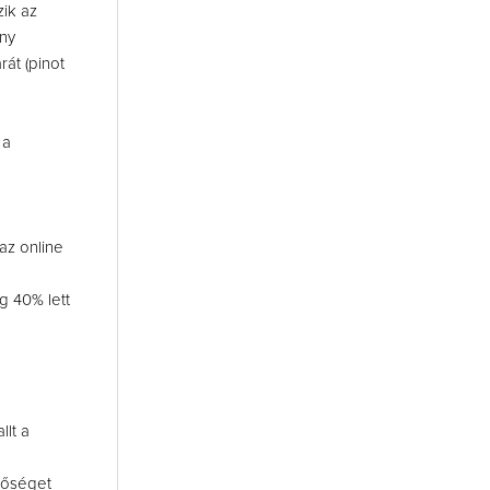
ik az
ny
rát (pinot
 a
az online
g 40% lett
llt a
tőséget