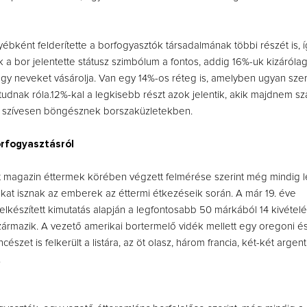
ébként felderítette a borfogyasztók társadalmának többi részét is, 
a bor jelentette státusz szimbólum a fontos, addig 16%-uk kizáróla
y neveket vásárolja. Van egy 14%-os réteg is, amelyben ugyan szere
udnak róla.12%-kal a legkisebb részt azok jelentik, akik majdnem s
s szívesen böngésznek borszaküzletekben.
orfogyasztásról
it magazin éttermek körében végzett felmérése szerint még mindig 
rokat isznak az emberek az éttermi étkezéseik során. A már 19. éve
lkészített kimutatás alapján a legfontosabb 50 márkából 14 kivétel
származik. A vezető amerikai bortermelő vidék mellett egy oregoni é
cészet is felkerült a listára, az öt olasz, három francia, két-két argent
.