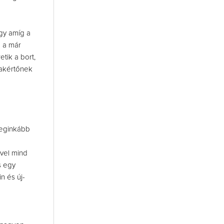
így amíg a
g a már
tik a bort,
zakértőnek
leginkább
ével mind
s egy
in és új-