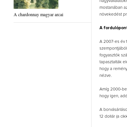
nagyvállalatok
mostanában az 
A chardonnay magyar arcai
növekedést pr
A fordulópon
A 2007-es év t
szempontjából.
fogyasztók sz
tapasztalták el
hogy a reményt
nézve.
Amíg 2000-ben 
hogy igen, add
A borvásárláso
12 dollár (a ci