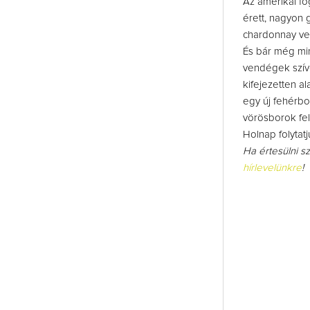
Az amerikai fo
érett, nagyon 
chardonnay vez
És bár még min
vendégek szíve
kifejezetten al
egy új fehérbo
vörösborok fel
Holnap folytatj
Ha értesülni s
hírlevelünkre
!