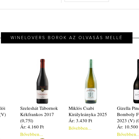
WINELOVERS BOROK AZ OLVASÁS MELLÉ
lói
Szeleshát Tábornok
Miklós Csabi
Gizella Pin
(V)
Kékfrankos 2017
Királyleányka 2025
Bomboly F
(0,75l)
Ár: 3.430 Ft
2023 (V) (
Ár: 4.160 Ft
Ár: 10.500
Bővebben...
Bővebben...
Bővebben..