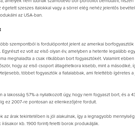
ra, amelyek nem tudnak számottevő bor-portfóliót bemutatni, hiszen
égetett szeszes italokkal vagy a sörrel elég nehéz jelentős bevétel
odukálni az USA-ban.
t
öbb szempontból is fordulópontot jelent az amerikai borfogyasztók 
 Egyrészt ez volt az első olyan év, amelyben a hetente legalább egy
áma meghaladta a csak ritkábban bort fogyasztókét. Valamint ebben
őször, hogy az első csoport átlagéletkora kisebb, mint a másodiké, íg
eljesebb, többet fogyasztók a fiatalabbak, ami felettébb ígéretes a
a lakosság 57%-a nyilatkozott úgy, hogy nem fogyaszt bort, és a 4
ig ez 2007-re pontosan az ellenkezőjére fordult.
k az árak tekintetében is jól alakulnak, így a legnagyobb mennyisé
kk írásakor kb. 1900 forint) feletti borok produkálják.