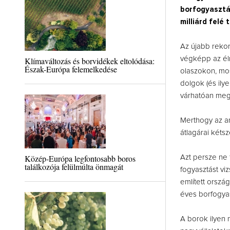
borfogyasztá
milliárd felé
Az újabb reko
végképp az élr
Klímaváltozás és borvidékek eltolódása:
Észak-Európa felemelkedése
olaszokon, mos
dolgok (és ilye
várhatóan megt
Merthogy az am
átlagárai kéts
Közép-Európa legfontosabb boros
Azt persze ne 
találkozója felülmúlta önmagát
fogyasztást vi
említett orszá
éves borfogyas
A borok ilyen 