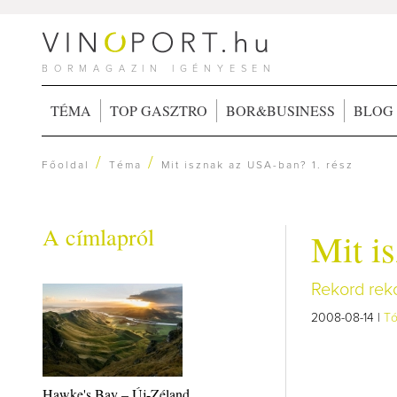
BORMAGAZIN IGÉNYESEN
TÉMA
TOP GASZTRO
BOR&BUSINESS
BLOG
/
/
Főoldal
Téma
Mit isznak az USA-ban? 1. rész
A címlapról
Mit i
Rekord rek
2008-08-14 |
Tó
Hawke's Bay – Új-Zéland