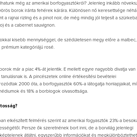
dhatunk még az amerikai borfogyasztókról? Jelenleg inkább növeksz
vörös borok iránta fehérek kárára. Különösen nő keresettsége néhá
nt a rajnai rizling és a pinot noir, de még mindig jól teljesít a szürkeba
gio) és a cabernet sauvignon.
sokkal kisebb mennyiséggel, de szédületesen megy előre a malbec,
 prémium kategóriájú rosé.
borok már a piac 4%-át jelentik. E mellett egyre nagyobb divatja van 
 tanulásnak is. A pincészetek online értékesítési bevételei
ódtak 2000 óta, a borfogyasztók 60%-a látogatja honlapjaikat, mí
 médiumok és 18% a borblogok olvasottsága.
atosság?
an elkészített felmérés szerint az amerikai fogyasztók 23%-a besoka
lességétől. Persze ők szeretnének bort inni, de a borvilág jelenlegi
 képtelenek átlátni, egyszerűbb információkat és megkülönböztethe