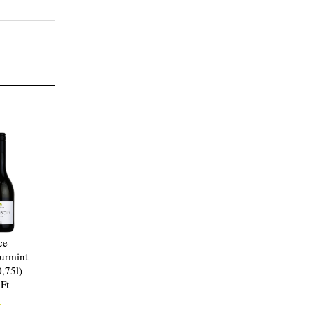
ce
urmint
0,75l)
 Ft
.