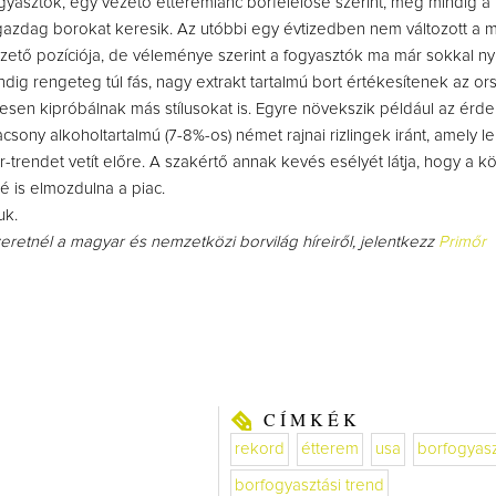
gyasztók, egy vezető étteremlánc borfelelőse szerint, még mindig 
gazdag borokat keresik. Az utóbbi egy évtizedben nem változott a m
ető pozíciója, de véleménye szerint a fogyasztók ma már sokkal nyi
dig rengeteg túl fás, nagy extrakt tartalmú bort értékesítenek az or
sen kipróbálnak más stílusokat is. Egyre növekszik például az érd
acsony alkoholtartalmú (7-8%-os) német rajnai rizlingek iránt, amely l
r-trendet vetít előre. A szakértő annak kevés esélyét látja, hogy a
é is elmozdulna a piac.
uk.
zeretnél a magyar és nemzetközi borvilág híreiről, jelentkezz
Primőr
CÍMKÉK
rekord
étterem
usa
borfogyas
borfogyasztási trend