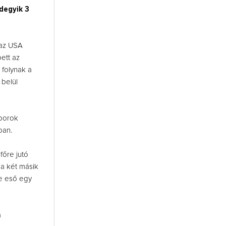
degyik 3
 az USA
ett az
 folynak a
 belül
 borok
ban.
főre jutó
a két másik
re eső egy
a