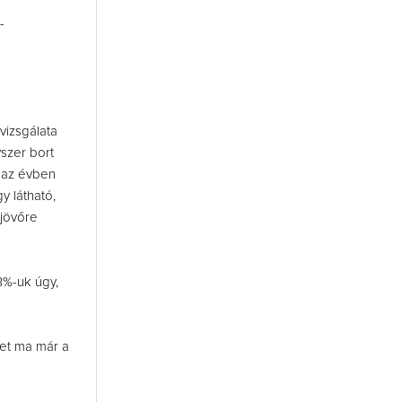
-
vizsgálata
szer bort
 az évben
y látható,
 jövőre
3%-uk úgy,
get ma már a