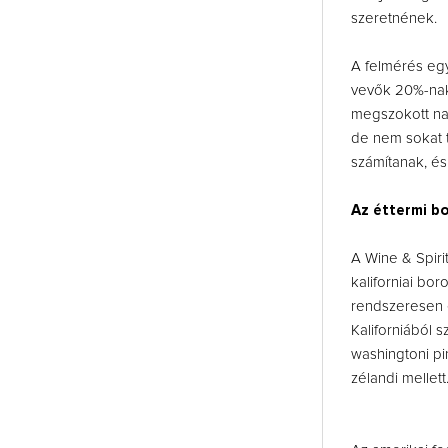
szeretnének.
A felmérés egy
vevők 20%-nak 
megszokott nag
de nem sokat t
számítanak, é
Az éttermi b
A Wine & Spir
kaliforniai bo
rendszeresen e
Kaliforniából 
washingtoni pin
zélandi mellett