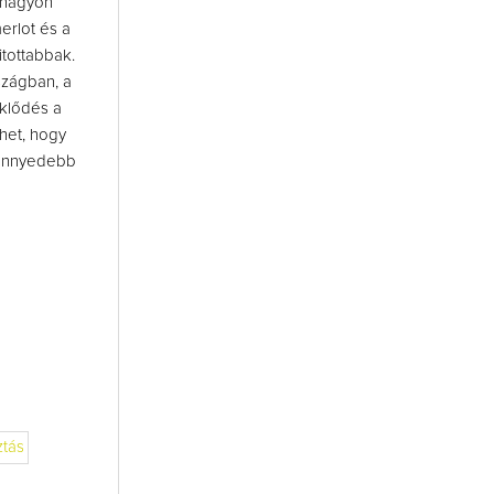
a nagyon
erlot és a
tottabbak.
szágban, a
eklődés a
ehet, hogy
 könnyedebb
ztás