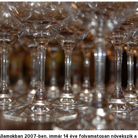
Így lesz valaki egy
borász #26 - tény
pos
Az extra ráadás fotók
pillanatokat válo
Államokban 2007-ben, immár 14 éve folyamatosan növekszik a