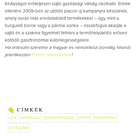
Királyságot erőteljesen sújtó gazdasági válság okolható. Ennek
ellenére 2009-ben az utóbbi piacon új kampányra készülnek,
amely során más eredetvédett termékekkel – úgy, mint a
burgundi borok vagy a pármai sonka – összefogva akarják a
sajtó és a szakma figyelmét felhívni a termőhelyükhöz erősen
kötődő gasztronómiai különlegességekre.
Ha értesülni szeretne a magyar és nemzetközi borvilág híreiről,
jelentkezzen
Primőr hírlevelünkre
!
CÍMKÉK
usa
andalúzia
spanyolország
portói
tempranillo
portugália