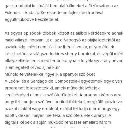
gasztronómiai kultúráját bemutató filmeket a főzőcsatorna az
Extenda – Andalúz Kereskedelemfejlesztési Irodával
együttműködve készítette el.
Az egyes epizódok többek között az alábbi kérdésekre adnak
majd választ: hogyan jut el az olívabogyó az olajfaligetektől az
asztalunkig, miért nem hízlal az ibériai sonka, milyen ételek
készíthetőek a világszerte híres sherry borokkal, és végül miért
elképzelhetetlen a mediterrán konyha a folyékony arany néven
is emlegetett olívaolaj nélkül?
Műhold-felvételekkel figyelik a spanyol szőlőket
A León-i és a Santiago de Compostela-i egyetemek egy olyan
programot fejlesztettek ki, amely műholdfelvételek
segítségével elemzi a szőlőterületeket. A program képes arra,
hogy felismerje a szőlővel borított földeket, megkülönböztetve
azokat utaktól vagy erdőktől, ezáltal fel tudja mérni, hogy egy
adott vidéken, milyen mértékű a szőlőterületek aránya. A
digitális képek alapján működő rendszer emellett három