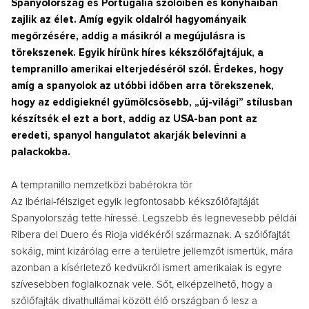
Spanyolország és Portugália szőlőiben és konyháiban
zajlik az élet. Amíg egyik oldalról hagyományaik
megőrzésére, addig a másikról a megújulásra is
törekszenek. Egyik hírünk híres kékszőlőfajtájuk, a
tempranillo amerikai elterjedéséről szól. Érdekes, hogy
amíg a spanyolok az utóbbi időben arra törekszenek,
hogy az eddigieknél gyümölcsösebb, „új-világi” stílusban
készítsék el ezt a bort, addig az USA-ban pont az
eredeti, spanyol hangulatot akarják belevinni a
palackokba.
A tempranillo nemzetközi babérokra tör
Az Ibériai-félsziget egyik legfontosabb kékszőlőfajtáját
Spanyolország tette híressé. Legszebb és legnevesebb példái
Ribera del Duero és Rioja vidékéről származnak. A szőlőfajtát
sokáig, mint kizárólag erre a területre jellemzőt ismertük, mára
azonban a kísérletező kedvükről ismert amerikaiak is egyre
szívesebben foglalkoznak vele. Sőt, elképzelhető, hogy a
szőlőfajták divathullámai között élő országban ő lesz a