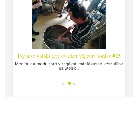
 #26 -
Így lesz valaki egy év alatt végzett borász #25
Így l
Megírtuk a modulzáró vizsgákat, már lázasan készülünk
az utolsó...
tokat
A jár