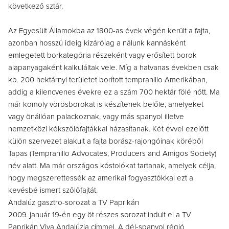
következő sztár.
Az Egyesült Államokba az 1800-as évek végén került a fajta,
azonban hosszú ideig kizárólag a nálunk kannásként
emlegetett borkategória részeként vagy erősített borok
alapanyagaként kalkuláltak vele. Míg a hatvanas években csak
kb. 200 hektárnyi területet borított tempranillo Amerikában,
addig a kilencvenes évekre ez a szám 700 hektár fölé nőtt. Ma
már komoly vörösborokat is készítenek belőle, amelyeket
vagy önállóan palackoznak, vagy más spanyol illetve
nemzetközi kékszőlőfajtákkal házasítanak. Két évvel ezelőtt
külön szervezet alakult a fajta borász-rajongóinak köréből
Tapas (Tempranillo Advocates, Producers and Amigos Society)
név alatt. Ma már országos kóstolókat tartanak, amelyek célja,
hogy megszerettessék az amerikai fogyasztókkal ezt a
kevésbé ismert szőlőfajtát.
Andalúz gasztro-sorozat a TV Paprikán
2009. január 19-én egy öt részes sorozat indult el a TV
Paprikán Viva Andalúzia címmel. A dél-spanyol régió