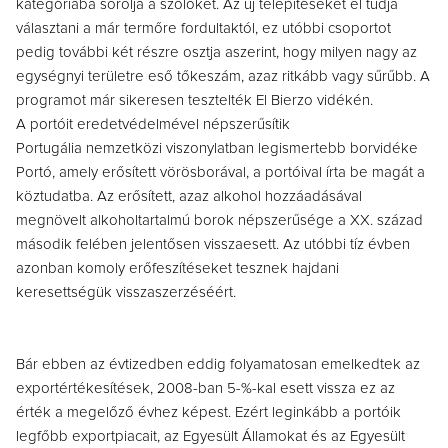
kategóriába sorolja a szőlőket. Az új telepítéseket el tudja
választani a már termőre fordultaktól, ez utóbbi csoportot
pedig további két részre osztja aszerint, hogy milyen nagy az
egységnyi területre eső tőkeszám, azaz ritkább vagy sűrűbb. A
programot már sikeresen tesztelték El Bierzo vidékén.
A portóit eredetvédelmével népszerűsítik
Portugália nemzetközi viszonylatban legismertebb borvidéke
Portó, amely erősített vörösborával, a portóival írta be magát a
köztudatba. Az erősített, azaz alkohol hozzáadásával
megnövelt alkoholtartalmú borok népszerűsége a XX. század
második felében jelentősen visszaesett. Az utóbbi tíz évben
azonban komoly erőfeszítéseket tesznek hajdani
keresettségük visszaszerzéséért.
Bár ebben az évtizedben eddig folyamatosan emelkedtek az
exportértékesítések, 2008-ban 5-%-kal esett vissza ez az
érték a megelőző évhez képest. Ezért leginkább a portóik
legfőbb exportpiacait, az Egyesült Államokat és az Egyesült