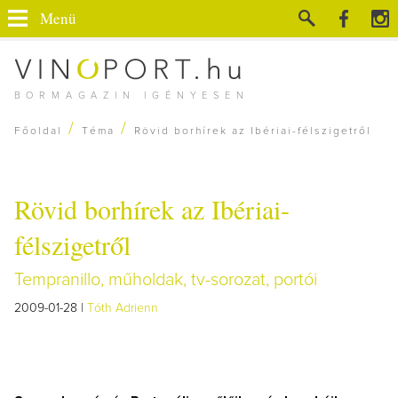
Menü
BORMAGAZIN IGÉNYESEN
/
/
Főoldal
Téma
Rövid borhírek az Ibériai-félszigetről
Rövid borhírek az Ibériai-
félszigetről
Tempranillo, műholdak, tv-sorozat, portói
2009-01-28 |
Tóth Adrienn