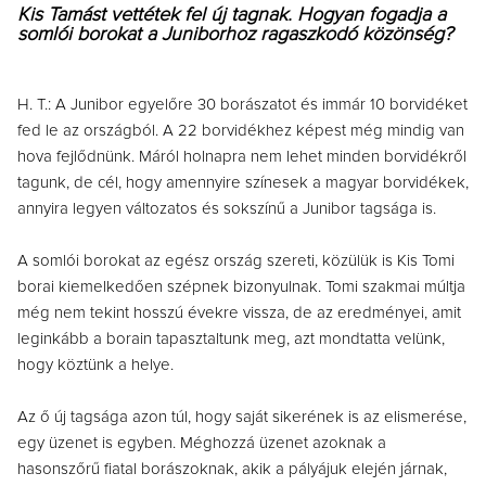
Kis Tamást vettétek fel új tagnak. Hogyan fogadja a
somlói borokat a Juniborhoz ragaszkodó közönség?
H. T.: A Junibor egyelőre 30 borászatot és immár 10 borvidéket
fed le az országból. A 22 borvidékhez képest még mindig van
hova fejlődnünk. Máról holnapra nem lehet minden borvidékről
tagunk, de cél, hogy amennyire színesek a magyar borvidékek,
annyira legyen változatos és sokszínű a Junibor tagsága is.
A somlói borokat az egész ország szereti, közülük is Kis Tomi
borai kiemelkedően szépnek bizonyulnak. Tomi szakmai múltja
még nem tekint hosszú évekre vissza, de az eredményei, amit
leginkább a borain tapasztaltunk meg, azt mondtatta velünk,
hogy köztünk a helye.
Az ő új tagsága azon túl, hogy saját sikerének is az elismerése,
egy üzenet is egyben. Méghozzá üzenet azoknak a
hasonszőrű fiatal borászoknak, akik a pályájuk elején járnak,