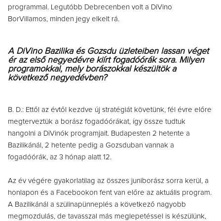
programmal. Legutóbb Debrecenben volt a DiVino
BorVillamos, minden jegy elkelt rá.
A DiVino Bazilika és Gozsdu üzleteiben lassan véget
ér az első negyedévre kiírt fogadóórák sora. Milyen
programokkal, mely borászokkal készültök a
következő negyedévben?
B. D.: Ettől az évtől kezdve új stratégiát követünk, fél évre előre
megterveztük a borász fogadóórákat, így össze tudtuk
hangolni a DiVinók programjait. Budapesten 2 hetente a
Bazilikánál, 2 hetente pedig a Gozsduban vannak a
fogadóórák, az 3 hónap alatt 12.
Az év végére gyakorlatilag az összes juniborász sorra kerül, a
honlapon és a Facebookon fent van előre az aktuális program.
A Bazilikánál a szülinapünneplés a következő nagyobb
megmozdulás, de tavasszal más meglepetéssel is készülünk,