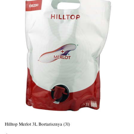
Hilltop Merlot 3L Bortarisznya (3l)