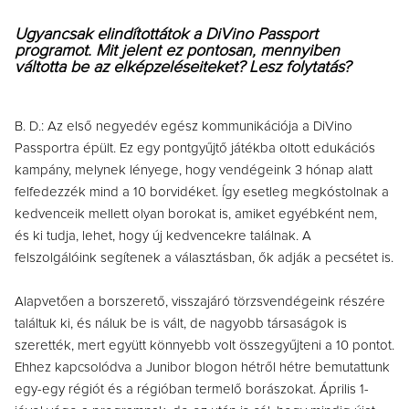
Ugyancsak elindítottátok a DiVino Passport
programot. Mit jelent ez pontosan, mennyiben
váltotta be az elképzeléseiteket? Lesz folytatás?
B. D.: Az első negyedév egész kommunikációja a DiVino
Passportra épült. Ez egy pontgyűjtő játékba oltott edukációs
kampány, melynek lényege, hogy vendégeink 3 hónap alatt
felfedezzék mind a 10 borvidéket. Így esetleg megkóstolnak a
kedvenceik mellett olyan borokat is, amiket egyébként nem,
és ki tudja, lehet, hogy új kedvencekre találnak. A
felszolgálóink segítenek a választásban, ők adják a pecsétet is.
Alapvetően a borszerető, visszajáró törzsvendégeink részére
találtuk ki, és náluk be is vált, de nagyobb társaságok is
szerették, mert együtt könnyebb volt összegyűjteni a 10 pontot.
Ehhez kapcsolódva a Junibor blogon hétről hétre bemutattunk
egy-egy régiót és a régióban termelő borászokat. Április 1-