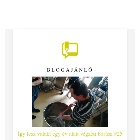
BLOGAJÁNLÓ
 #26 -
Így lesz valaki egy év alatt végzett borász #25
Így l