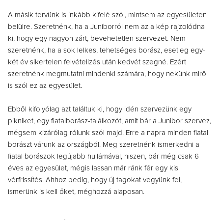
A másik tervünk is inkább kifelé szól, mintsem az egyesületen
belülre. Szeretnénk, ha a Juniborról nem az a kép rajzolódna
ki, hogy egy nagyon zárt, bevehetetlen szervezet. Nem
szeretnénk, ha a sok lelkes, tehetséges borász, esetleg egy-
két év sikertelen felvételizés után kedvét szegné. Ezért
szeretnénk megmutatni mindenki számára, hogy nekünk miről
is szól ez az egyesület.
Ebből kifolyólag azt találtuk ki, hogy idén szervezünk egy
pikniket, egy fiatalborász-találkozót, amit bár a Junibor szervez,
mégsem kizárólag rólunk szól majd. Erre a napra minden fiatal
borászt várunk az országból. Meg szeretnénk ismerkedni a
fiatal borászok legújabb hullámával, hiszen, bár még csak 6
éves az egyesület, mégis lassan már ránk fér egy kis
vérfrissítés. Ahhoz pedig, hogy új tagokat vegyünk fel,
ismerünk is kell őket, méghozzá alaposan.