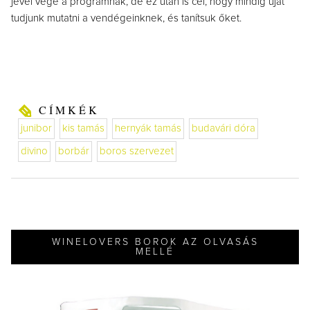
jével vége a programnak, de ez után is cél, hogy mindig újat
tudjunk mutatni a vendégeinknek, és tanítsuk őket.
CÍMKÉK
junibor
kis tamás
hernyák tamás
budavári dóra
divino
borbár
boros szervezet
WINELOVERS BOROK AZ OLVASÁS
MELLÉ