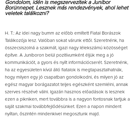
Gondolom, idén is megszervezitek a Junibor
Borünnepet. Lesznek más rendezvények, ahol lehet
veletek találkozni?
H. T.: Az idei nagy bumm az előbb említett Fiatal Borászok
Találkozója lesz. Valóban sokat várunk ettől. Szeretnénk, ha
összecsiszolná a szakmát, igazi nagy lélekszámú közösséget
építve. A Juniboron belül pozitívumként éljük meg a jó
kommunikációt, a gyors és nyílt információcserét. Szeretnénk,
ha az egyesületen kívül álló fiatalok is megtapasztalhatnák,
hogy milyen egy jó csapatban gondolkodni, és milyen jó az
egész magyar borágazatot teljes egészként szemlélni, annak
szerves részévé válni. Igazán hasznos előadások is lesznek
ezen a pikniken, mert továbbra is a nagyon fontosnak tartjuk a
saját szakmai továbbfejlődésünket. Ezen a napon mindent
nyíltan, őszintén mindenkivel megosztunk majd.