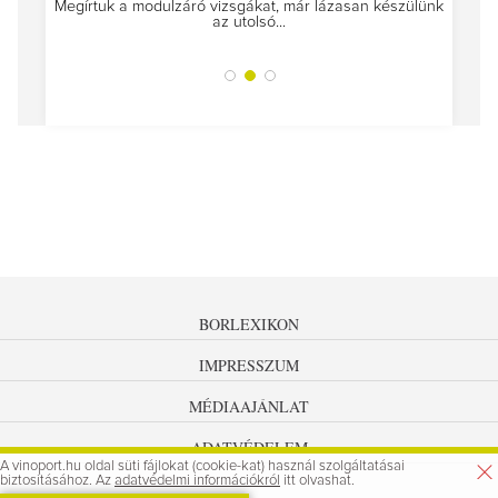
Megírtuk a modulzáró vizsgákat, már lázasan készülünk
az utolsó...
tokat
A jár
BORLEXIKON
IMPRESSZUM
MÉDIAAJÁNLAT
ADATVÉDELEM
A vinoport.hu oldal süti fájlokat (cookie-kat) használ szolgáltatásai
biztosításához. Az
adatvédelmi információkról
itt olvashat.