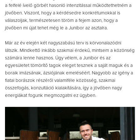
a felfelé ívelő görbét hasonló intenzitással működtethetném a
jövőben. Viszont, hogy a kérdésedre konkrétumokkal is
válaszoljak, természetesen töröm a fejem azon, hogy a
jövőben mi újat tehet még le a Junibor az asztalra.
Már az év elején két nagyszabású terv is körvonalazódni
látszik. Mindkettő inkább szakmai érdekű, mintsem a közönség
számára lenne hasznos. Úgy vélem, a Junibor és az
egyesületet tömörítő tagok eleget tesznek a saját maguk és a
boraik imázsának, ázsiójának emeléséért. Nagyobb az igény a
fiatal borászok részéről valamiféle közösség, szakmai
összefogás, konzultáció kialakítására, így a jövőben nagy
energiákat fogunk megmozgatni ez ügyben.