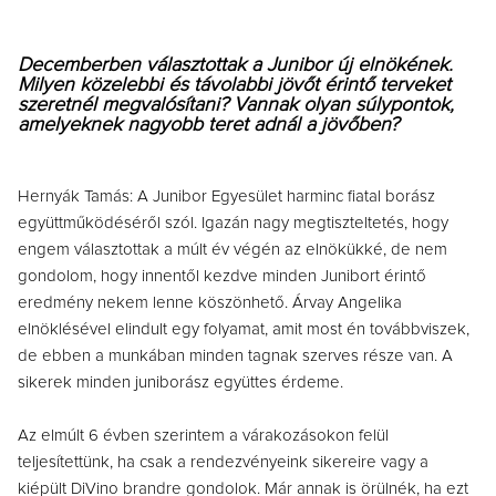
Decemberben választottak a Junibor új elnökének.
Milyen közelebbi és távolabbi jövőt érintő terveket
szeretnél megvalósítani? Vannak olyan súlypontok,
amelyeknek nagyobb teret adnál a jövőben?
Hernyák Tamás: A Junibor Egyesület harminc fiatal borász
együttműködéséről szól. Igazán nagy megtiszteltetés, hogy
engem választottak a múlt év végén az elnökükké, de nem
gondolom, hogy innentől kezdve minden Junibort érintő
eredmény nekem lenne köszönhető. Árvay Angelika
elnöklésével elindult egy folyamat, amit most én továbbviszek,
de ebben a munkában minden tagnak szerves része van. A
sikerek minden juniborász együttes érdeme.
Az elmúlt 6 évben szerintem a várakozásokon felül
teljesítettünk, ha csak a rendezvényeink sikereire vagy a
kiépült DiVino brandre gondolok. Már annak is örülnék, ha ezt