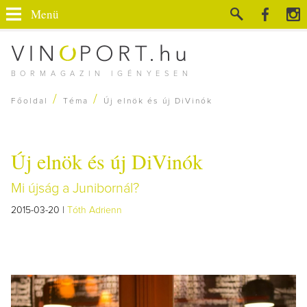
Menü
BORMAGAZIN IGÉNYESEN
/
/
Főoldal
Téma
Új elnök és új DiVinók
Új elnök és új DiVinók
Mi újság a Junibornál?
2015-03-20 |
Tóth Adrienn