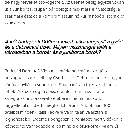
de nagy terveket szövögetnek. Az üzenet pedig egyszerű: van
út a Juniborba, csupán pár dolog: a maximális elhivatottság, a
szakmai alázat és a kompromisszum nélküli minőségi szemlélet
szükséges.
A két budapesti DiVino mellett mára megnyílt a győri
és a debreceni üzlet. Milyen visszhangra talált e
városokban a borbár és a juniboros borok?
Budavári Dóra: A DiVino mint márkanév mára az egész
országban ismert lett, így Győrben és Debrecenben is nagyon
várták a nyitást a vendégek. Sokan mára a törzsvendégeink
lettek. A közönségünk összetételét nem igazán lehet
kategorizálni, borszerető emberek, nemtől és kortól
függetlenül mindenki megfordul nálunk. A több mint 100
tételből mindenki talál kedvére valót, talán választani a
legnehezebb! Érdemes böngészni a honlapot, mert vidéken is
kéthetente van fogadóóra, és mindig előrukkolnak valami új