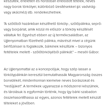
készültek, érleletlen és hordóban érlelődött tételek, neves
nagy borok törkölyei, különböző ízesítésekkel (pl. vadvirág-
vagy akácméz) stb. rendelkezhetnek.
"A szőlőből hazánkban készíthető törköly-, szőlőpálinka, seprő-
vagy borpárlat, amik közül mi először a törköly készítését
vállaltuk fel. Egyrészt ebben az új termékcsaládban, az
Ujjlenyomatban főzethető pálinka, másrészt mivel a cégünk
bérfőzéssel is foglalkozik, bárkinek készítünk – bizonyos
feltételek mellett - szőlőtörkölyéből pálinkát." – meséli Gábor.
Az Ujjlenyomattal az a koncepciójuk, hogy szép lassan a
törkölypálinkán keresztül bemutathassák Magyarország összes
borvidékét, mindenhonnan kiemelve neves borászokat és
"nedűjüket". A termékek ugyanazzal a módszerrel készülnek,
és tárolásuk is egyformán történik, hogy így bárki szabadon
összehasonlíthassa az egyes, azonos feltételek mellett készült
tételeket a jövőben.