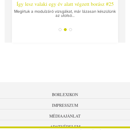
 #26 -
Így lesz valaki egy év alatt végzett borász #25
Így l
Megírtuk a modulzáró vizsgákat, már lázasan készülünk
az utolsó...
tokat
A jár
BORLEXIKON
IMPRESSZUM
MÉDIAAJÁNLAT
ADATVÉDELEM