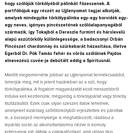
hogy szőlőjük törkölyéből pálinkát főzessenek. A
portfóliójuk egy részét az Ujjlenyomat tagjai alkotják,
amelyek mindegyike törkölypálinka egy-egy borvidék egy-
egy neves, igényes pincészetének szőlőalapanyagából
származik, így Tokajból a Dereszla furmint és hárslevelű
alapú aszútörköly különlegessége, a badacsonyi Orbán
Pincészet chardonnay és szürkebarát házasítása, illetve
Egerből Dr. Pók Tamás fehér és vörös szőlőinek Pajdos
elnevezésű cuvée-je debütált eddig a Spiritusnál.
Mielőtt megismernénk jobban az Ujjlenyomat termékcsaládot,
ismerjük meg, mit is jelent hazánkban az a szó, hogy
törkölypálinka. A fogalom magyarázatát kicsit messzebbről
indulva kell kezdenünk, mégpedig a törkölypárlat vagy törköly
tisztázásától. Ezek csak olyan szeszes italok lehetnek,
amelyeket kizárólag szőlőtörkölyből erjesztettek és pároltak
le, a borseprő mennyisége is meghatározott, ráadásul a
lepárlás során az alkoholtartalomra nézve is komoly
kritériumok elé állítják a pálinkafőzőket, amit utólag tilos