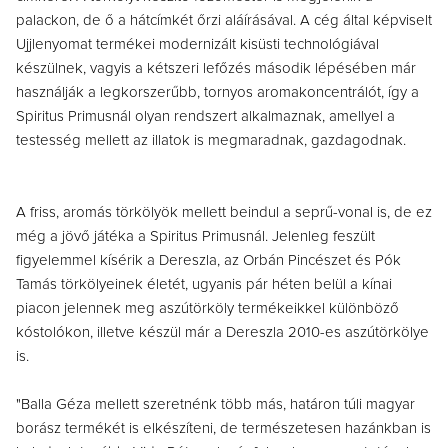
palackon, de ő a hátcímkét őrzi aláírásával. A cég által képviselt
Ujjlenyomat termékei modernizált kisüsti technológiával
készülnek, vagyis a kétszeri lefőzés második lépésében már
használják a legkorszerűbb, tornyos aromakoncentrálót, így a
Spiritus Primusnál olyan rendszert alkalmaznak, amellyel a
testesség mellett az illatok is megmaradnak, gazdagodnak.
A friss, aromás törkölyök mellett beindul a seprű-vonal is, de ez
még a jövő játéka a Spiritus Primusnál. Jelenleg feszült
figyelemmel kísérik a Dereszla, az Orbán Pincészet és Pók
Tamás törkölyeinek életét, ugyanis pár héten belül a kínai
piacon jelennek meg aszútörköly termékeikkel különböző
kóstolókon, illetve készül már a Dereszla 2010-es aszútörkölye
is.
"Balla Géza mellett szeretnénk több más, határon túli magyar
borász termékét is elkészíteni, de természetesen hazánkban is