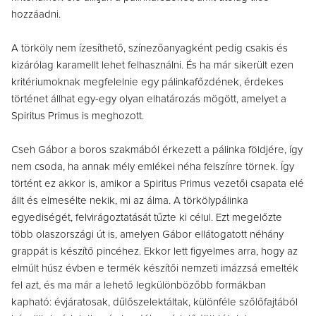
hozzáadni.
A törköly nem ízesíthető, színezőanyagként pedig csakis és
kizárólag karamellt lehet felhasználni. És ha már sikerült ezen
kritériumoknak megfelelnie egy pálinkafőzdének, érdekes
történet állhat egy-egy olyan elhatározás mögött, amelyet a
Spiritus Primus is meghozott.
Cseh Gábor a boros szakmából érkezett a pálinka földjére, így
nem csoda, ha annak mély emlékei néha felszínre törnek. Így
történt ez akkor is, amikor a Spiritus Primus vezetői csapata elé
állt és elmesélte nekik, mi az álma. A törkölypálinka
egyediségét, felvirágoztatását tűzte ki célul. Ezt megelőzte
több olaszországi út is, amelyen Gábor ellátogatott néhány
grappát is készítő pincéhez. Ekkor lett figyelmes arra, hogy az
elmúlt húsz évben e termék készítői nemzeti imázzsá emelték
fel azt, és ma már a lehető legkülönbözőbb formákban
kapható: évjáratosak, dűlőszelektáltak, különféle szőlőfajtából