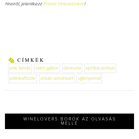
híreiről, jelentkezz
Primőr hírlevelünkre
!
CÍMKÉK
pók tamás
cseh gábor
dereszla
spiritus primus
pálinkafőzde
orbán pincészet
ujjlenyomat
WINELOVERS BOROK AZ OLVASÁS
MELLÉ