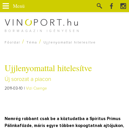
Menü
BORMAGAZIN IGÉNYESEN
/
/
Főoldal
Téma
Ujjlenyomattal hitelesítve
Ujjlenyomattal hitelesítve
Új sorozat a piacon
2011-03-10 |
Vizi Csenge
Nemrég robbant csak be a köztudatba a Spiritus Primus
Pálinkafőzde, máris egyre többen kopogtatnak ajtójukon,