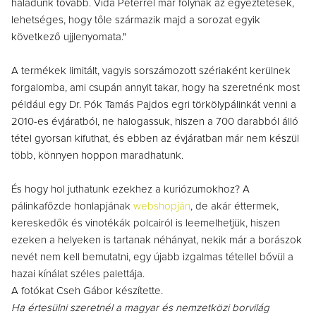
haladunk tovább. Vida Péterrel már folynak az egyeztetések,
lehetséges, hogy tőle származik majd a sorozat egyik
következő ujjlenyomata."
A termékek limitált, vagyis sorszámozott szériaként kerülnek
forgalomba, ami csupán annyit takar, hogy ha szeretnénk most
például egy Dr. Pók Tamás Pajdos egri törkölypálinkát venni a
2010-es évjáratból, ne halogassuk, hiszen a 700 darabból álló
tétel gyorsan kifuthat, és ebben az évjáratban már nem készül
több, könnyen hoppon maradhatunk.
És hogy hol juthatunk ezekhez a kuriózumokhoz? A
pálinkafőzde honlapjának
webshopján
, de akár éttermek,
kereskedők és vinotékák polcairól is leemelhetjük, hiszen
ezeken a helyeken is tartanak néhányat, nekik már a borászok
nevét nem kell bemutatni, egy újabb izgalmas tétellel bővül a
hazai kínálat széles palettája.
A fotókat Cseh Gábor készítette.
Ha értesülni szeretnél a magyar és nemzetközi borvilág