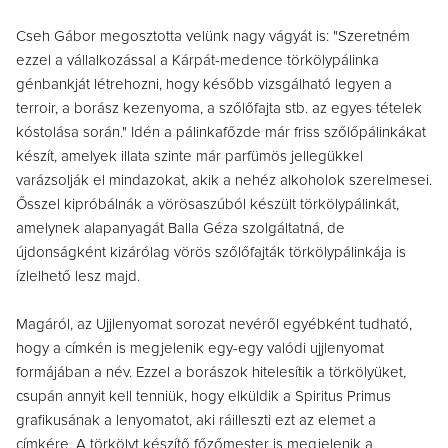
Cseh Gábor megosztotta velünk nagy vágyát is: "Szeretném
ezzel a vállalkozással a Kárpát-medence törkölypálinka
génbankját létrehozni, hogy később vizsgálható legyen a
terroir, a borász kezenyoma, a szőlőfajta stb. az egyes tételek
kóstolása során." Idén a pálinkafőzde már friss szőlőpálinkákat
készít, amelyek illata szinte már parfümös jellegükkel
varázsolják el mindazokat, akik a nehéz alkoholok szerelmesei.
Ősszel kipróbálnák a vörösaszúból készült törkölypálinkát,
amelynek alapanyagát Balla Géza szolgáltatná, de
újdonságként kizárólag vörös szőlőfajták törkölypálinkája is
ízlelhető lesz majd.
Magáról, az Ujjlenyomat sorozat nevéről egyébként tudható,
hogy a címkén is megjelenik egy-egy valódi ujjlenyomat
formájában a név. Ezzel a borászok hitelesítik a törkölyüket,
csupán annyit kell tenniük, hogy elküldik a Spiritus Primus
grafikusának a lenyomatot, aki ráilleszti ezt az elemet a
címkére. A törkölyt készítő főzőmester is megjelenik a