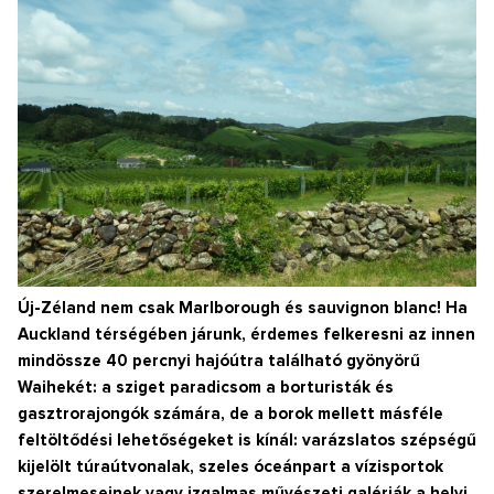
Új-Zéland nem csak Marlborough és sauvignon blanc! Ha
Auckland térségében járunk, érdemes felkeresni az innen
mindössze 40 percnyi hajóútra található gyönyörű
Waihekét: a sziget paradicsom a borturisták és
gasztrorajongók számára, de a borok mellett másféle
feltöltődési lehetőségeket is kínál: varázslatos szépségű
kijelölt túraútvonalak, szeles óceánpart a vízisportok
szerelmeseinek vagy izgalmas művészeti galériák a helyi