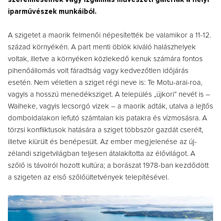
iparművészek munkáiból.
A szigetet a maorik felmenői népesítették be valamikor a 11-12.
század környékén. A part menti öblök kiváló halászhelyek
voltak, illetve a környéken közlekedő kenuk számára fontos
pihenőállomás volt fáradtság vagy kedvezőtlen időjárás
esetén. Nem véletlen a sziget régi neve is: Te Motu-arai-roa,
vagyis a hosszú menedéksziget. A település „újkori” nevét is –
Waiheke, vagyis lecsorgó vizek – a maorik adták, utalva a lejtős
domboldalakon lefutó számtalan kis patakra és vízmosásra. A
törzsi konfliktusok hatására a sziget többször gazdát cserélt,
illetve kiürült és benépesült. Az ember megjelenése az új-
zélandi szigetvilágban teljesen átalakította az élővilágot. A
szőlő is távolról hozott kultúra; a borászat 1978-ban kezdődött
a szigeten az első szőlőültetvények telepítésével.