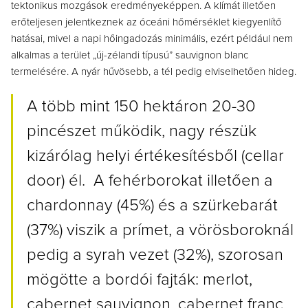
tektonikus mozgások eredményeképpen. A klímát illetően
erőteljesen jelentkeznek az óceáni hőmérséklet kiegyenlítő
hatásai, mivel a napi hőingadozás minimális, ezért például nem
alkalmas a terület „új-zélandi típusú” sauvignon blanc
termelésére. A nyár hűvösebb, a tél pedig elviselhetően hideg.
A több mint 150 hektáron 20-30
pincészet működik, nagy részük
kizárólag helyi értékesítésből (cellar
door) él. A fehérborokat illetően a
chardonnay (45%) és a szürkebarát
(37%) viszik a prímet, a vörösboroknál
pedig a syrah vezet (32%), szorosan
mögötte a bordói fajták: merlot,
cabernet sauvignon, cabernet franc,