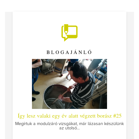
BLOGAJÁNLÓ
 #26 -
Így lesz valaki egy év alatt végzett borász #25
Így l
Megírtuk a modulzáró vizsgákat, már lázasan készülünk
az utolsó...
tokat
A jár