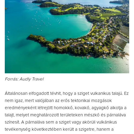
Forrás: Audly Travel
Általánosan elfogadott tévhit, hogy a sziget vulkanikus talajú. Ez
nem igaz, mert valójában az erős tektonikai mozgások
eredményeként létrejött homokkő, kovakő, agyagkő alkotja a
talajt, melyet meghatározott területeken mészkő és párnaláva
színesít. A párnaláva sem a sziget vagy akörüli vulkánikus
tevékenység következtében került a szigetre, hanem a