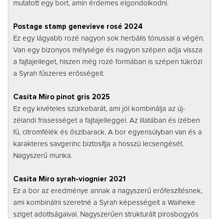
mutatott egy bort, amin érdemes elgondolkodni.
Postage stamp genevieve rosé 2024
Ez egy lágyabb rozé nagyon sok herbális tónussal a végén.
Van egy bizonyos mélysége és nagyon szépen adja vissza
a fajtajelleget, hiszen még rozé formában is szépen tükrözi
a Syrah fűszeres erősségeit.
Casita Miro pinot gris 2025
Ez egy kivételes szürkebarát, ami jól kombinálja az új-
zélandi frissességet a fajtajelleggel. Az illatában és ízében
fű, citromfélék és őszibarack. A bor egyensúlyban van és a
karakteres savgerinc biztosítja a hosszú lecsengését.
Nagyszerű munka.
Casita Miro syrah-viognier 2021
Ez a bor az eredménye annak a nagyszerű erőfeszítésnek,
ami kombinálni szeretné a Syrah képességeit a Waiheke
sziget adottságaival. Nagyszerűen strukturált pirosbogyós