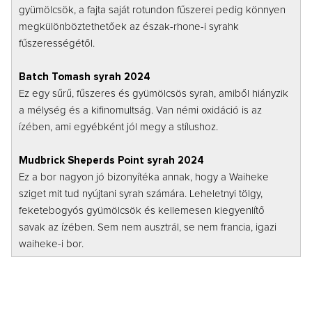
gyümölcsök, a fajta saját rotundon fűszerei pedig könnyen
megkülönböztethetőek az észak-rhone-i syrahk
fűszerességétől.
Batch Tomash syrah 2024
Ez egy sűrű, fűszeres és gyümölcsös syrah, amiből hiányzik
a mélység és a kifinomultság. Van némi oxidáció is az
ízében, ami egyébként jól megy a stílushoz.
Mudbrick Sheperds Point syrah 2024
Ez a bor nagyon jó bizonyítéka annak, hogy a Waiheke
sziget mit tud nyújtani syrah számára. Leheletnyi tölgy,
feketebogyós gyümölcsök és kellemesen kiegyenlítő
savak az ízében. Sem nem ausztrál, se nem francia, igazi
waiheke-i bor.