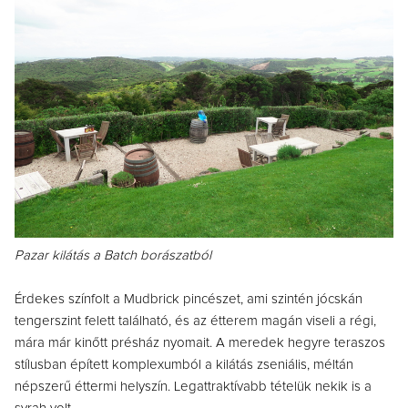
Pazar kilátás a Batch borászatból
Érdekes színfolt a Mudbrick pincészet, ami szintén jócskán
tengerszint felett található, és az étterem magán viseli a régi,
mára már kinőtt présház nyomait. A meredek hegyre teraszos
stílusban épített komplexumból a kilátás zseniális, méltán
népszerű éttermi helyszín. Legattraktívabb tételük nekik is a