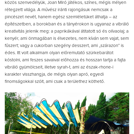
közös szenvedélyük, Joan Miró játékos, színes, mégis mélyen
rétegzett világa. A művész iránti rajongásuk nemcsak a
pincészet nevét, hanem egész szemléletüket áthatja – az
építészetben, a borokban és a tányérokon is ugyanaz a vibráló
kreativitás jelenik meg: a paprikákával átitatott só és olívaolaj; a
kenyér, ami önmagában is élvezetes, nem kíván sem vajat, sem
fűszert; vagy a cukorban szegény desszert, ami „szárazon” is
édes. Itt volt alkalmam olyan előremutató szürkebarátot
kóstolni, ami feszes savaival előhozza és hosszan tartja a fajta
vibráló gyümölcseit, illetve syrah-t, ami az észak-rhone-i
karakter visszhangja, de mégis olyan apró, egyedi
finomságokkal szólt, ami csak a területhez köthető.