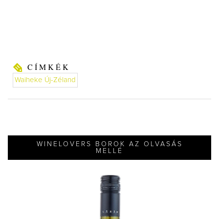
CÍMKÉK
Waiheke Új-Zéland
WINELOVERS BOROK AZ OLVASÁS
MELLÉ