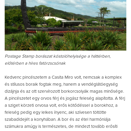
Postage Stamp borászat kóstolóhelyisége a háttérben,
előtérben a híres fatörzscsónak
Kedvenc pincészetem a Casita Miro volt, nemcsak a komplex
és stílusos boraik fogtak meg, hanem a vendéglátóegység
dizájnja és az ott szervírozott borkorcsolyák magas minősége.
A pincészetet egy orvos férj és jogász feleség alapította. A férj
a sziget körzeti orvosa volt, erős kötődéssel a borokhoz, a
feleség pedig egy lelkes ínyenc, aki szívesen töltötte
szabadidejét a konyhában. A bor és az étel harmóniája
számukra amúgy is természetes, de mindezt tovább erősíti