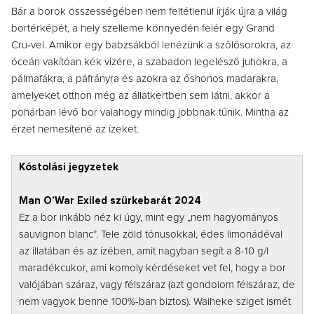
Bár a borok összességében nem feltétlenül írják újra a világ
bortérképét, a hely szelleme könnyedén felér egy Grand
Cru‑vel. Amikor egy babzsákból lenézünk a szőlősorokra, az
óceán vakítóan kék vizére, a szabadon legelésző juhokra, a
pálmafákra, a páfrányra és azokra az őshonos madarakra,
amelyeket otthon még az állatkertben sem látni, akkor a
pohárban lévő bor valahogy mindig jobbnak tűnik. Mintha az
érzet nemesítené az ízeket.
Kóstolási jegyzetek
Man O’War Exiled szürkebarát 2024
Ez a bor inkább néz ki úgy, mint egy „nem hagyományos
sauvignon blanc”. Tele zöld tónusokkal, édes limonádéval
az illatában és az ízében, amit nagyban segít a 8-10 g/l
maradékcukor, ami komoly kérdéseket vet fel, hogy a bor
valójában száraz, vagy félszáraz (azt gondolom félszáraz, de
nem vagyok benne 100%-ban biztos). Waiheke sziget ismét