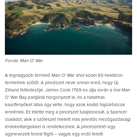
Forrás: Man O’ War
A legnagyobb termelő Man O’ War ahol közel 60 hektáron
termelnek szőlőt. A pincészet neve onnan ered, hogy Új-
Zéland felfedezője, James Cook 1769-es útja során a mai Man
O’ War Bay partjánál horgonyzott le, és a hatalmas
kaurifenyőket látva úgy vélte, hogy azok kiváló hajóárbócok
lennének. Ez ihlette meg a pincészet tulajdonosát, a Spencer
családot, akik a szőlészet mellett más jelentős mezőgazdasági
érdekeltségekkel is rendelkeznek. A pincészetnél egy
úgynevezett forest flight – vagyis egy erdő feletti