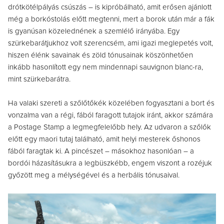
drótkötélpályás csúszás – is kipróbálható, amit erősen ajánlott
még a borkóstolás előtt megtenni, mert a borok után már a fák
is gyanúsan közelednének a szemlélő irányába. Egy
szürkebarátjukhoz volt szerencsém, ami igazi meglepetés volt,
hiszen élénk savainak és zöld tónusainak köszönhetően
inkább hasonlított egy nem mindennapi sauvignon blanc-ra,
mint szürkebarátra.
Ha valaki szereti a szőlőtőkék közelében fogyasztani a bort és
vonzalma van a régi, fából faragott tutajok iránt, akkor számára
a Postage Stamp a legmegfelelőbb hely. Az udvaron a szőlők
előtt egy maori tutaj található, amit helyi mesterek őshonos
fából faragtak ki. A pincészet – másokhoz hasonlóan – a
bordói házasításukra a legbüszkébb, engem viszont a rozéjuk
győzött meg a mélységével és a herbális tónusaival.