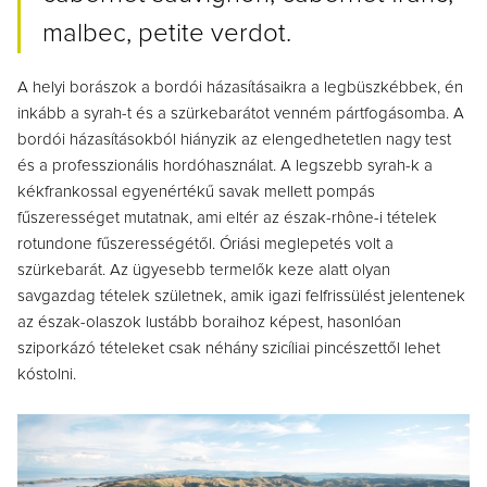
malbec, petite verdot.
A helyi borászok a bordói házasításaikra a legbüszkébbek, én
inkább a syrah-t és a szürkebarátot venném pártfogásomba. A
bordói házasításokból hiányzik az elengedhetetlen nagy test
és a professzionális hordóhasználat. A legszebb syrah-k a
kékfrankossal egyenértékű savak mellett pompás
fűszerességet mutatnak, ami eltér az észak-rhône-i tételek
rotundone fűszerességétől. Óriási meglepetés volt a
szürkebarát. Az ügyesebb termelők keze alatt olyan
savgazdag tételek születnek, amik igazi felfrissülést jelentenek
az észak-olaszok lustább boraihoz képest, hasonlóan
sziporkázó tételeket csak néhány szicíliai pincészettől lehet
kóstolni.