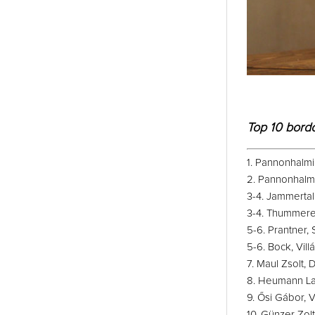
Top 10 bordó
1. Pannonhalmi
2. Pannonhalm
3-4. Jammertal
3-4. Thummerer
5-6. Prantner, 
5-6. Bock, Vil
7. Maul Zsolt, 
8. Heumann L
9. Ősi Gábor, 
10. Günzer Zol