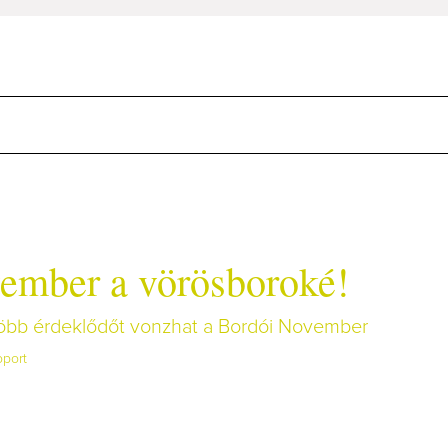
ember a vörösboroké!
 több érdeklődőt vonzhat a Bordói November
oport