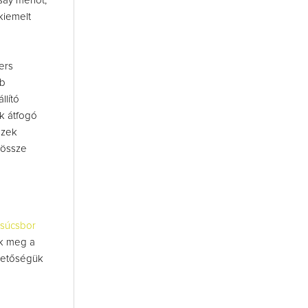
ay merlot,
kiemelt
ers
bb
llító
k átfogó
ezek
 össze
súcsbor
ek meg a
ehetőségük