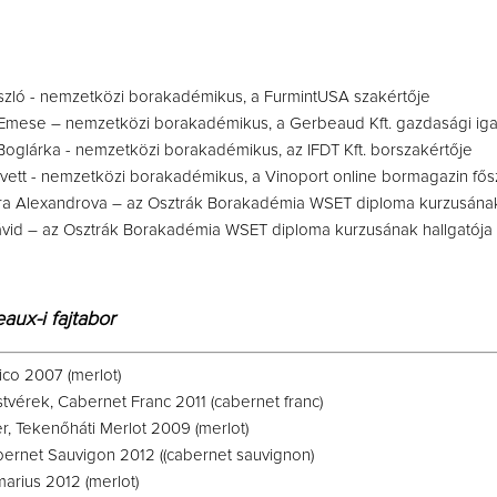
ászló - nemzetközi borakadémikus, a FurmintUSA szakértője
Emese – nemzetközi borakadémikus, a Gerbeaud Kft. gazdasági iga
Boglárka - nemzetközi borakadémikus, az IFDT Kft. borszakértője
Ivett - nemzetközi borakadémikus, a Vinoport online bormagazin fős
a Alexandrova – az Osztrák Borakadémia WSET diploma kurzusának
vid – az Osztrák Borakadémia WSET diploma kurzusának hallgatója
aux-i fajtabor
ico 2007 (merlot)
stvérek, Cabernet Franc 2011 (cabernet franc)
, Tekenőháti Merlot 2009 (merlot)
abernet Sauvigon 2012 ((cabernet sauvignon)
imarius 2012 (merlot)