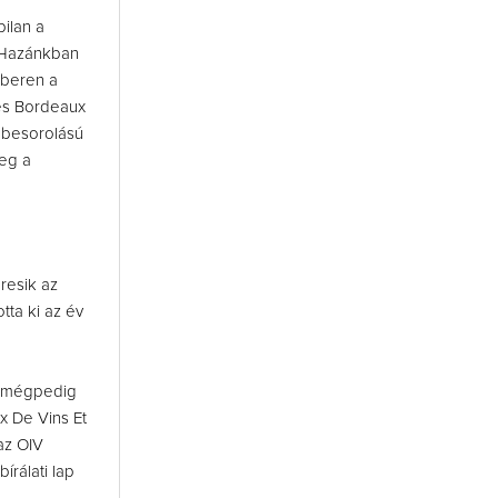
bilan a
. Hazánkban
mberen a
pes Bordeaux
é besorolású
meg a
resik az
tta ki az év
e, mégpedig
 De Vins Et
 az OIV
bírálati lap