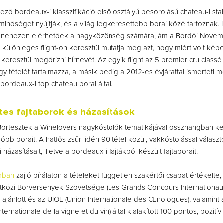
tező bordeaux-i klasszifikáció első osztályú besorolású chateau-i sta
nőséget nyújtják, és a világ legkeresettebb borai közé tartoznak
k nehezen elérhetőek a nagyközönség számára, ám a Bordói Nove
 különleges flight-on keresztül mutatja meg azt, hogy miért volt ké
eresztül megőrizni hírnevét. Az egyik flight az 5 premier cru class
y tételét tartalmazza, a másik pedig a 2012-es évjárattal ismerteti 
ordeaux-i top chateau borai által.
es fajtaborok és házasítások
ortesztek a Winelovers nagykóstolók tematikájával összhangban ke
óbb borait. A hatfős zsűri idén 90 tétel közül, vakkóstolással választo
házasításait, illetve a bordeaux-i fajtákból készült fajtaborait.
mban
zajló bírálaton a tételeket független szakértői csapat értékelt
közi Borversenyek Szövetsége (Les Grands Concours Internationaux
al ajánlott és az UIOE (Union Internationale des Œnologues), valamint
ternationale de la vigne et du vin) által kialakított 100 pontos, pozitív 