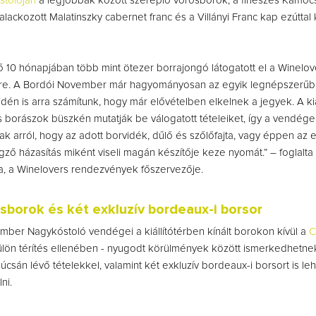
stolóján
a legjobbak között szereplő vörösborok, a fineszes Kamocs
alackozott Malatinszky cabernet franc és a Villányi Franc kap ezúttal 
ső 10 hónapjában több mint ötezer borrajongó látogatott el a Winelov
e. A Bordói November már hagyományosan az egyik legnépszerű
idén is arra számítunk, hogy már elővételben elkelnek a jegyek. A kiá
 borászok büszkén mutatják be válogatott tételeiket, így a vendége
k arról, hogy az adott borvidék, dűlő és szőlőfajta, vagy éppen az 
gző házasítás miként viseli magán készítője keze nyomát.” – foglalta
, a Winelovers rendezvények főszervezője.
sborok és két exkluzív bordeaux-i borsor
ber Nagykóstoló vendégei a kiállítótérben kínált borokon kívül a
C
lön térítés ellenében - nyugodt körülmények között ismerkedhetn
súcsán lévő tételekkel, valamint két exkluzív bordeaux-i borsort is l
ni.