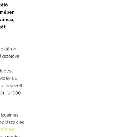
táló
ermében
váncsi,
két
hektáron
kékszőlővel
dapesti
rvidék 60
ól érkezett
dén is 1000
 izgalmas
 borászok és
TOP100