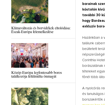
borainak sze
kóstolón kív
további 30 kü
hogy Bordeaux
exkluzív bors
Klímaváltozás és borvidékek eltolódása:
Észak-Európa felemelkedése
Hazánkban a v
találunk caber
beültetett ter
népszerűségét
Corinthia Hot
borászatának m
tételeket egya
Közép-Európa legfontosabb boros
találkozója felülmúlta önmagát
főnél több lát
A nyolcórás re
és tanulságos 
borszakértők 