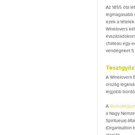
Az 1855 óta lé
legmagasabb mi
ezek a tétele
Winelovers két
évszázadokon k
chateau egy-eg
vendégeket 5 b
Tesztgyőzt
A Winelovers B
ország legkivál
legjobb bordói 
A
Borkollégiu
a Nagy Nemzet
Spiritueux) ált
(Organisation In