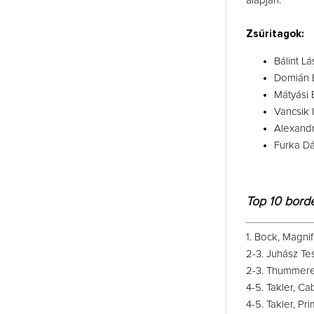
alapján.
Zsűritagok:
Bálint L
Domián 
Mátyási 
Vancsik 
Alexandr
Furka Dá
Top 10 borde
1. Bock, Magnif
2-3. Juhász Te
2-3. Thummerer
4-5. Takler, C
4-5. Takler, Pr