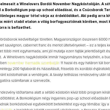
relmeseit a Winelovers Bordói November Nagykóstolóján. A sé
ül a Borkollégium pop-up school előadásai, és a Csúcsborok T
lönleges magyar tétel várja az érdeklődőket. Aki pedig arra kí
 miért stabil etalon a világ borfogyasztóinak körében, most 
orra is befizethet.
örösborok kedveltsége töretlen. Magyarországon összesen 6000 
net sauvignon, cabernet franc és merlot ültetvényeket – ez a teljes 
ület több mint egyharmada, ami jól mutatja ezen fajták jelentőségét és
. A Winelovers nagykóstolók immár hagyományos helyszínén, a bu
elben
november harmadik szombatján
11 hazai és egy határon túli bo
integy 200 fajtaborát és házasítását, frissebb és korábbi évjáratokb
ránt kóstolhatnak a vendégek. A tavalyi teltházas rendezvény után i
ogatóra számítanak a szervezők.
ndezvény időtartama alatt a sétáló kóstolón kívül több program kínál
időtöltést. A Borkollégium négy ingyenes pop-up school előadásán
adnak borkóstolóval egybekötött betekintést egy-egy témába: így a