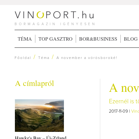
BORMAGAZIN IGÉNYESEN
TÉMA
TOP GASZTRO
BOR&BUSINESS
BLOG
/
/
Főoldal
Téma
A november a vörösboroké!
A címlapról
A nov
Ezernél is
2017-11-09 |
Vin
Hawke's Bay – Új-Zéland