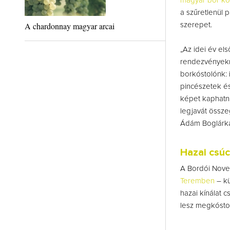
magyar bor kó
a szűretlenül p
A chardonnay magyar arcai
szerepet.
„Az idei év el
rendezvényekr
borkóstolónk: 
pincészetek és
képet kaphatna
legjavát össze
Ádám Boglárka
Hazai csúc
A Bordói Novem
Teremben
– kü
hazai kínálat c
lesz megkóstol