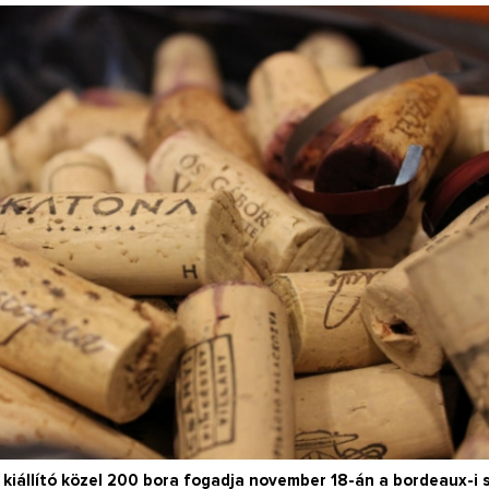
Így lesz valaki egy
borász #26 - tény
pos
Az extra ráadás fotók
pillanatokat válo
kiállító közel 200 bora fogadja november 18-án a bordeaux-i 