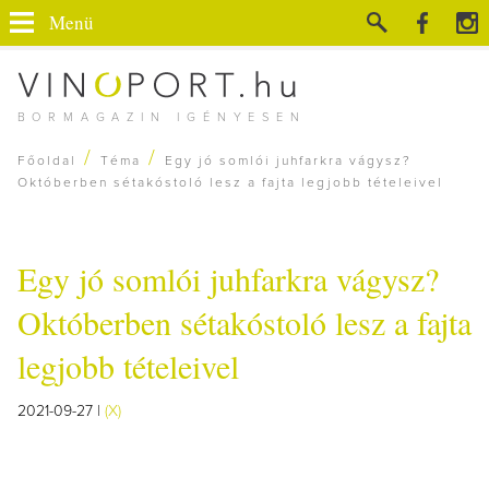
Menü
BORMAGAZIN IGÉNYESEN
/
/
Főoldal
Téma
Egy jó somlói juhfarkra vágysz?
Októberben sétakóstoló lesz a fajta legjobb tételeivel
Egy jó somlói juhfarkra vágysz?
Októberben sétakóstoló lesz a fajta
legjobb tételeivel
2021-09-27 |
(X)