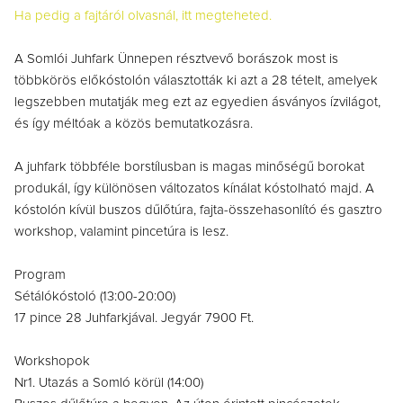
Ha pedig a fajtáról olvasnál, itt megteheted.
A Somlói Juhfark Ünnepen résztvevő borászok most is
többkörös előkóstolón választották ki azt a 28 tételt, amelyek
legszebben mutatják meg ezt az egyedien ásványos ízvilágot,
és így méltóak a közös bemutatkozásra.
A juhfark többféle borstílusban is magas minőségű borokat
produkál, így különösen változatos kínálat kóstolható majd. A
kóstolón kívül buszos dűlőtúra, fajta-összehasonlító és gasztro
workshop, valamint pincetúra is lesz.
Program
Sétálókóstoló (13:00-20:00)
17 pince 28 Juhfarkjával. Jegyár 7900 Ft.
Workshopok
Nr1. Utazás a Somló körül (14:00)