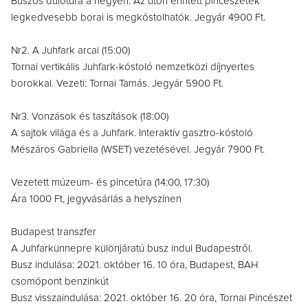
Buszos dűlőtúra a hegyen. Az úton érintett pincészetek
legkedvesebb borai is megkóstolhatók. Jegyár 4900 Ft.
Nr2. A Juhfark arcai (15:00)
Tornai vertikális Juhfark-kóstoló nemzetközi díjnyertes
borokkal. Vezeti: Tornai Tamás. Jegyár 5900 Ft.
Nr3. Vonzások és taszítások (18:00)
A sajtok világa és a Juhfark. Interaktív gasztro-kóstoló
Mészáros Gabriella (WSET) vezetésével. Jegyár 7900 Ft.
Vezetett múzeum- és pincetúra (14:00, 17:30)
Ára 1000 Ft, jegyvásárlás a helyszínen
Budapest transzfer
A Juhfarkünnepre különjáratú busz indul Budapestről.
Busz indulása: 2021. október 16. 10 óra, Budapest, BAH
csomópont benzinkút
Busz visszaindulása: 2021. október 16. 20 óra, Tornai Pincészet