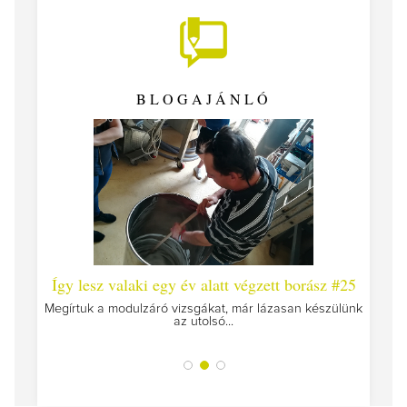
BLOGAJÁNLÓ
 #26 -
Így lesz valaki egy év alatt végzett borász #25
Így l
Megírtuk a modulzáró vizsgákat, már lázasan készülünk
az utolsó...
tokat
A jár