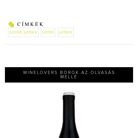
CÍMKÉK
somlói juhfark
somló
juhfark
WINELOVERS BOROK AZ OLVASÁS
MELLÉ