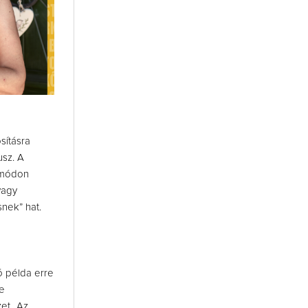
sításra
sz. A
 módon
vagy
nek” hat.
ó példa erre
e
zet „Az