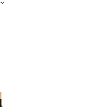
öző
ó