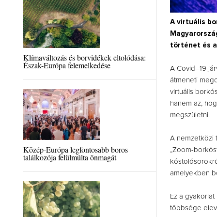
A virtuális b
Magyarországo
történet és a
Klímaváltozás és borvidékek eltolódása:
Észak-Európa felemelkedése
A Covid–19 járv
átmeneti megol
virtuális bork
hanem az, hogy
megszületni.
A nemzetközi 
Közép-Európa legfontosabb boros
„Zoom-borkósto
találkozója felülmúlta önmagát
kóstolósorokró
amelyekben bo
Ez a gyakorlat
többsége elev