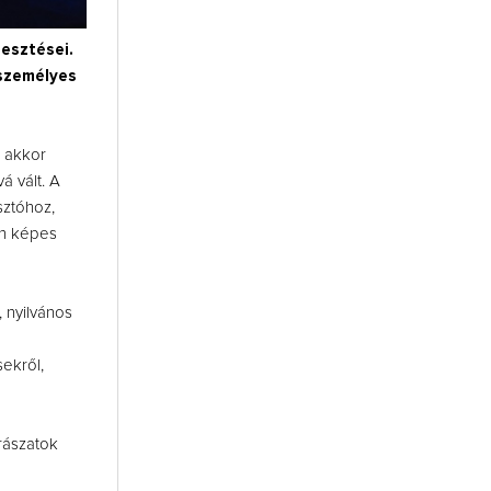
jesztései.
 személyes
i akkor
á vált. A
sztóhoz,
an képes
 nyilvános
ekről,
orászatok