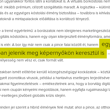
 ugyanakkor fontos látni a korlátokat is. A virtuális borkóstolás nem
 inkább prémium, célzott szolgáltatás maradt. A logisztika – külön
tás és az egységes kóstolási élmény biztosítása – továbbra is kihívás
toknál a mintapalackok előállítása is korlátozó tényező.
e a trend egyértelmű: a borászatok nem ideiglenes marketingeszkö
igitális kóstolókra, hanem egy olyan kiterjesztett élményformára, ame
eg
s elér. A bor így már nem csak a pince falai között él, hanem
an jelenik meg képernyőkön keresztül is
–
lyesség nem vész el, csak formát vált.
szakban ismét előtérbe kerülő közegészségügyi kockázatok – köztü
yelt zoonotikus vírusok, például a hantavírus esetleges terjedéséve
akmai figyelmeztetések – emlékeztetnek arra, hogy a borvilág digitál
 nem csupán kényelmi megoldások, hanem egyfajta rugalmassági tar
esetleges jövőbeli globális krízis idején.
inden jel szerint a hibrid élmények felé mutat: ahol a pince, az ottho