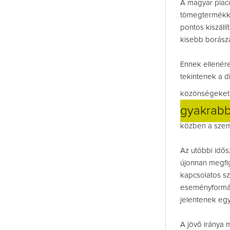
A magyar piacon
tömegtermékké:
pontos kiszállí
kisebb borásza
Ennek ellenér
tekintenek a d
közönségeket i
gyakrabb
közben a szemé
Az utóbbi idő
újonnan megfig
kapcsolatos sz
eseményformái
jelentenek egy 
A jövő iránya m