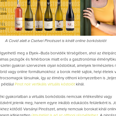
A Covid alatt a Csetvei Pincészet is kínált online borkóstolót
figyelhető meg a Etyek–Buda borvidék térségében, ahol az ételpáro
almas pezsgők és fehérborok miatt erős a gasztronómiai élményfóku
észetei gyakran szerveznek olyan kóstolókat, amelyek természetes
ibrid vagy online formátumokhoz: a borok mellé sajtok, helyi ételek 
trocsomagok társulnak, így az élmény otthoni környezetben is „teljes
a például
Pinot noir vertikális virtuális kóstolót
kínál.
éki gyakorlatban a virtuális borkóstolás nemcsak értékesítési vagy
zként jelenik meg, hanem egyre inkább edukációs felületként is. J
ékhez kötődő Varsányi Pincészet, amely nemcsak borokat kínál onlin
hanem kifejezetten
útmutatást is ad az otthoni részvételhez
. A pincés