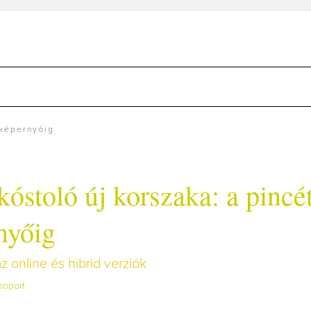
 képernyőig
óstoló új korszaka: a pincé
nyőig
z online és hibrid verziók
noport