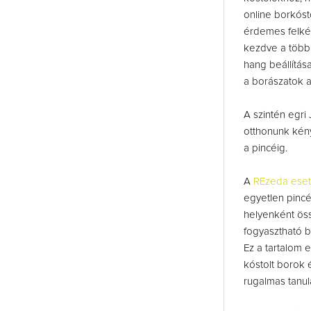
online borkóst
érdemes felkés
kezdve a több 
hang beállítás
a borászatok a 
A szintén egri
otthonunk kény
a pincéig.
A
REzeda ese
egyetlen pincé
helyenként öss
fogyasztható 
Ez a tartalom 
kóstolt borok 
rugalmas tanulá