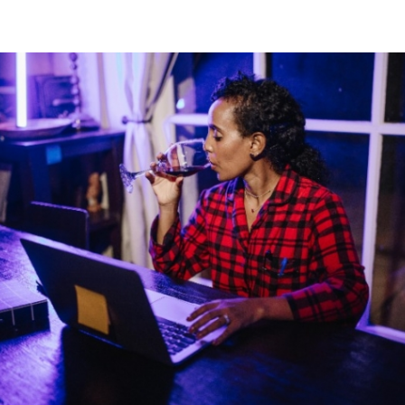
Így lesz valaki egy
borász #26 - tény
pos
Az extra ráadás fotók
pillanatokat válo