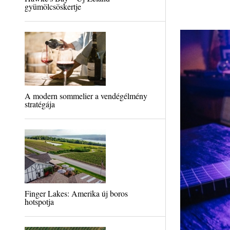
gyümölcsöskertje
A modern sommelier a vendégélmény
stratégája
Finger Lakes: Amerika új boros
hotspotja