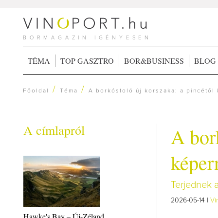
BORMAGAZIN IGÉNYESEN
TÉMA
TOP GASZTRO
BOR&BUSINESS
BLOG
/
/
Főoldal
Téma
A borkóstoló új korszaka: a pincétől
A címlapról
A bork
képer
Terjednek a
2026-05-14 |
Vi
Hawke's Bay – Új-Zéland