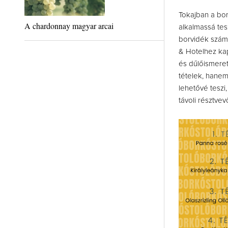
Tokajban a bor
A chardonnay magyar arcai
alkalmassá tes
borvidék szám
& Hotelhez kap
és dűlőismeret
tételek, hanem 
lehetővé teszi
távoli résztvev