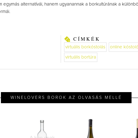
nem egymás alternatívái, hanem ugyanannak a borkultúrának a különb
rmái.
CÍMKÉK
virtuális borkóstolás
online kóstol
virtuális bortúra
WINELOVERS BOROK AZ OLVASÁS MELLÉ