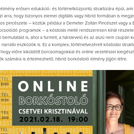
élmény erősen edukáció- és történetközpontú struktúrára épül, am
zi arra, hogy bizonyos elemei digitális vagy hibrid formában is megj
os pincészete – köztük például a Demeter Zoltán Pincészet vagy a 
csolódó programok – a kóstolás mellé rendszeresen kínál részlete
i bemutatást is, ahol a furmint, a hárslevelű és az aszú nem csupán k
narratív eszközök is. Ez a komplex, történetvezérelt kóstolási strukt
, hogy előre kiküldött borcsomagokkal és online vezetéssel kiegészí
ők számára is értelmezhető, hibrid borkóstoló élmény jöjjön létre.