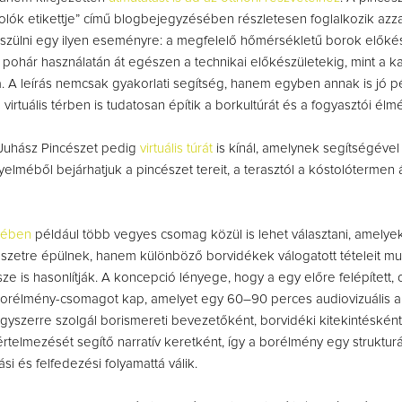
olók etikettje” című blogbejegyzésében részletesen foglalkozik azz
zülni egy ilyen eseményre: a megfelelő hőmérsékletű borok előkés
pohár használatán át egészen a technikai előkészületekig, mint a k
a. A leírás nemcsak gyakorlati segítség, hanem egyben annak is jó p
virtuális térben is tudatosan építik a borkultúrát és a fogyasztói élmé
 Juhász Pincészet pedig
virtuális túrát
is kínál, amelynek segítségével
elméből bejárhatjuk a pincészet tereit, a terasztól a kóstolótermen
tében
például több vegyes csomag közül is lehet választani, amely
szetre épülnek, hanem különböző borvidékek válogatott tételeit mu
ze is hasonlítják. A koncepció lényege, hogy a egy előre felépített, 
borélmény-csomagot kap, amelyet egy 60–90 perces audiovizuális an
egyszerre szolgál borismereti bevezetőként, borvidéki kitekintésként
értelmezését segítő narratív keretként, így a borélmény egy strukturá
si és felfedezési folyamattá válik.