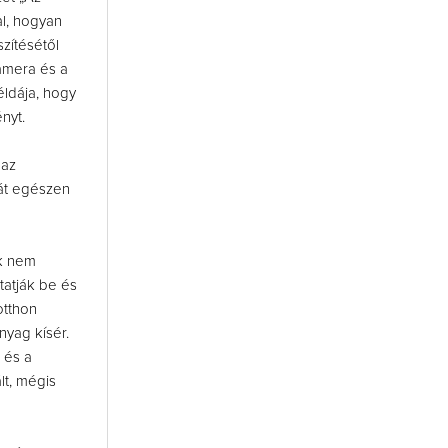
al, hogyan
zítésétől
amera és a
éldája, hogy
nyt.
 az
 át egészen
ek nem
tatják be és
otthon
yag kísér.
 és a
lt, mégis