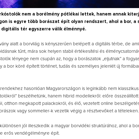
orkóstolók nem a borélmény pótlékai lettek, hanem annak kiter
n is egyre több borászat épít olyan rendszert, ahol a bor, a
 digitális tér egyszerre válik élménnyé.
ány alatt a borvilág is kényszerűen belépett a digitális térbe, de am
dásnak tűnt, mára sok helyen stabil értékesítési és élménycsatornáv
óstolók lényege nem csupán az, hogy a borászatok „eljutnak” a fogya
 a bor köré épített történet, tudás és személyes jelenlét új formáb
trendekhez hasonlóan Magyarországon is leginkább nem klasszikus,
lókról” beszélhetünk, hanem hibrid modellekről: előre összeállított
l, otthon megkapott palackokról, és élő, vezetett online beszélgetés
rászok vagy sommelier-k vezetik végig a résztvevőket a tételeken.
 különösen jól illeszkedik a magyar borvidéki struktúrához, ahol a b
e erős vendégélményre épít.