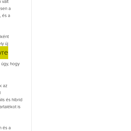
 vált
ösen a
, és a
zként
ly új
yre
 úgy, hogy
k az
l
is és hibrid
talékot is
n és a