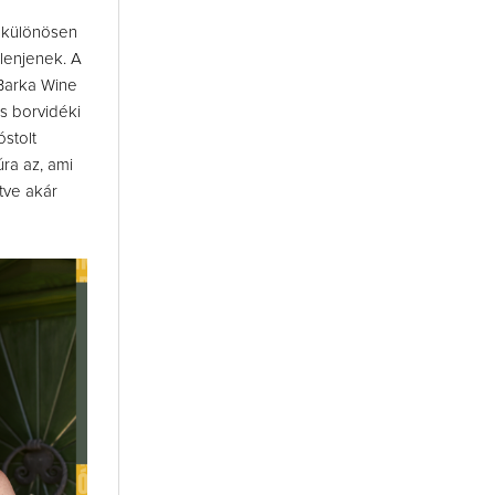
i különösen
elenjenek. A
Barka Wine
s borvidéki
óstolt
úra az, ami
tve akár