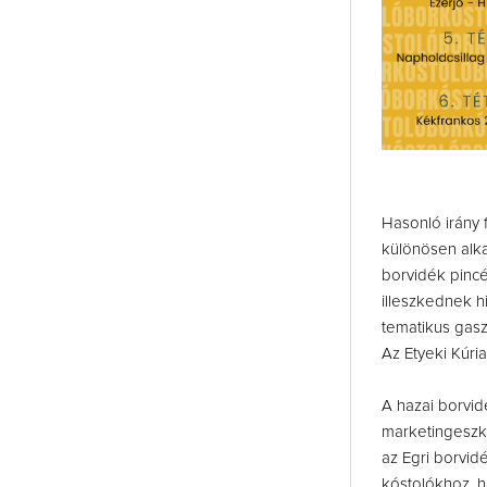
Hasonló irány 
különösen alk
borvidék pinc
illeszkednek h
tematikus gasz
Az Etyeki Kúri
A hazai borvid
marketingeszkö
az Egri borvid
kóstolókhoz, 