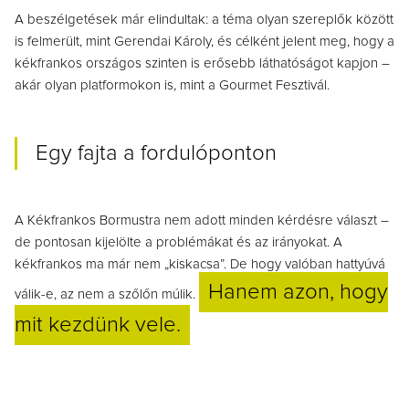
A beszélgetések már elindultak: a téma olyan szereplők között
is felmerült, mint Gerendai Károly, és célként jelent meg, hogy a
kékfrankos országos szinten is erősebb láthatóságot kapjon –
akár olyan platformokon is, mint a Gourmet Fesztivál.
Egy fajta a fordulóponton
A Kékfrankos Bormustra nem adott minden kérdésre választ –
de pontosan kijelölte a problémákat és az irányokat.
A
kékfrankos ma már nem „kiskacsa”.
De hogy valóban hattyúvá
Hanem azon, hogy
válik-e, az nem a szőlőn múlik.
mit kezdünk vele.