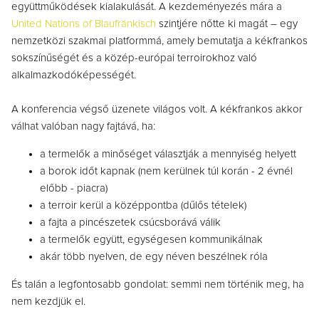
együttműködések kialakulását. A kezdeményezés mára a
United Nations of Blaufränkisch
szintjére nőtte ki magát – egy
nemzetközi szakmai platformmá, amely bemutatja a kékfrankos
sokszínűségét és a közép-európai terroirokhoz való
alkalmazkodóképességét.
A konferencia végső üzenete világos volt. A kékfrankos akkor
válhat valóban nagy fajtává, ha:
a termelők a minőséget választják a mennyiség helyett
a borok időt kapnak (nem kerülnek túl korán - 2 évnél
előbb - piacra)
a terroir kerül a középpontba (dűlős tételek)
a fajta a pincészetek csúcsborává válik
a termelők együtt, egységesen kommunikálnak
akár több nyelven, de egy néven beszélnek róla
És talán a legfontosabb gondolat: semmi nem történik meg, ha
nem kezdjük el.