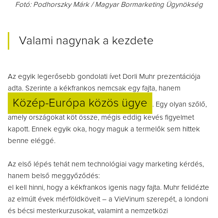
Fotó: Podhorszky Márk / Magyar Bormarketing Ügynökség
Valami nagynak a kezdete
Az egyik legerősebb gondolati ívet Dorli Muhr prezentációja
adta. Szerinte a kékfrankos nemcsak egy fajta, hanem
Közép-Európa közös ügye
. Egy olyan szőlő,
amely országokat köt össze, mégis eddig kevés figyelmet
kapott. Ennek egyik oka, hogy maguk a termelők sem hittek
benne eléggé.
Az első lépés tehát nem technológiai vagy marketing kérdés,
hanem belső meggyőződés:
el kell hinni, hogy a kékfrankos igenis nagy fajta.
Muhr felidézte
az elmúlt évek mérföldköveit – a VieVinum szerepét, a londoni
és bécsi mesterkurzusokat, valamint a nemzetközi