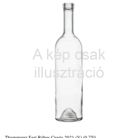
Thummerer Egri Rébus Cuvée 2021 (V) (0,75l)