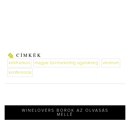
CÍMKÉK
kékfrankos
magyar bormarketing ügynükség
vievinum
konferencia
WINELOVERS BOROK AZ OLVASÁS
MELLÉ