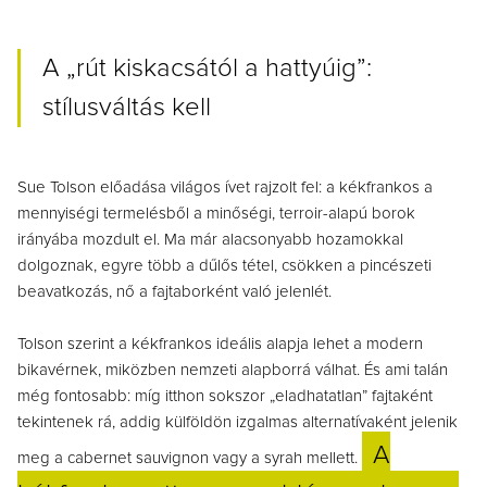
A „rút kiskacsától a hattyúig”:
stílusváltás kell
Sue Tolson előadása világos ívet rajzolt fel: a kékfrankos a
mennyiségi termelésből a minőségi, terroir-alapú borok
irányába mozdult el.
Ma már a
lacsonyabb hozamokkal
dolgoznak,
egyre több a dűlős tétel,
csökken a pincészeti
beavatkozás,
nő a fajtaborként való jelenlét.
Tolson szerint a kékfrankos ideális alapja lehet a modern
bikavérnek, miközben nemzeti alapborrá válhat.
És ami talán
még fontosabb: míg itthon sokszor „eladhatatlan” fajtaként
tekintenek rá, addig külföldön izgalmas alternatívaként jelenik
A
meg a cabernet sauvignon vagy a syrah mellett.