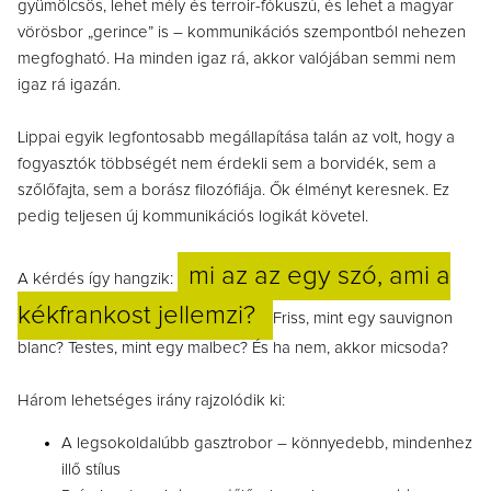
gyümölcsös, lehet mély és terroir-fókuszú, és lehet a magyar
vörösbor „gerince” is – kommunikációs szempontból nehezen
megfogható. Ha minden igaz rá, akkor valójában semmi nem
igaz rá igazán.
Lippai egyik legfontosabb megállapítása talán az volt, hogy a
fogyasztók többségét nem érdekli sem a borvidék, sem a
szőlőfajta, sem a borász filozófiája. Ők élményt keresnek. Ez
pedig teljesen új kommunikációs logikát követel.
mi az az egy szó, ami a
A kérdés így hangzik:
kékfrankost jellemzi?
Friss, mint egy sauvignon
blanc? Testes, mint egy malbec? És ha nem, akkor micsoda?
Három lehetséges irány rajzolódik ki:
A legsokoldalúbb gasztrobor – könnyedebb, mindenhez
illő stílus