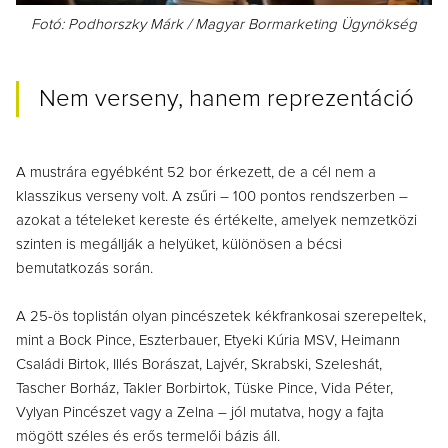
Fotó:
Podhorszky Márk /
Magyar Bormarketing Ügynökség
Nem verseny, hanem reprezentáció
A mustrára egyébként 52 bor érkezett, de a cél nem a
klasszikus verseny volt. A zsűri – 100 pontos rendszerben –
azokat a tételeket kereste és értékelte, amelyek nemzetközi
szinten is megállják a helyüket, különösen a bécsi
bemutatkozás során.
A 25-ös toplistán olyan pincészetek kékfrankosai szerepeltek,
mint a Bock Pince, Eszterbauer, Etyeki Kúria MSV, Heimann
Családi Birtok, Illés Borászat, Lajvér, Skrabski, Szeleshát,
Tascher Borház, Takler Borbirtok, Tüske Pince, Vida Péter,
Vylyan Pincészet vagy a Zelna – jól mutatva, hogy a fajta
mögött széles és erős termelői bázis áll.