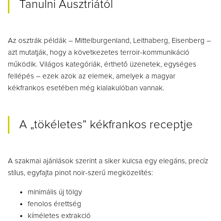
Tanulni Ausztriától
Az osztrák példák – Mittelburgenland, Leithaberg, Eisenberg –
azt mutatják, hogy a következetes terroir-kommunikáció
működik.
Világos kategóriák, érthető üzenetek, egységes
fellépés – ezek azok az elemek, amelyek a magyar
kékfrankos esetében még kialakulóban vannak.
A „tökéletes” kékfrankos receptje
A szakmai ajánlások szerint a siker kulcsa egy elegáns, precíz
stílus, egyfajta
pinot noir-szerű megközelítés:
minimális új tölgy
fenolos érettség
kíméletes extrakció