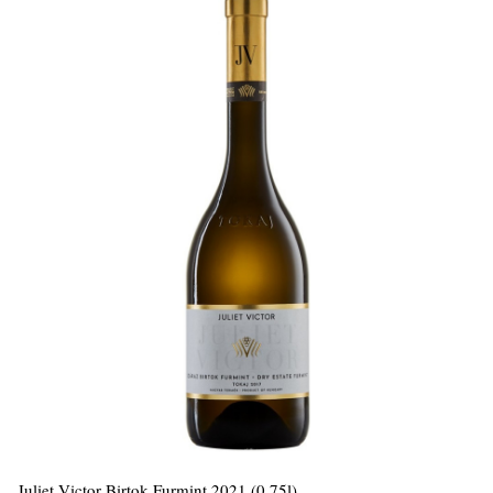
Juliet Victor Birtok Furmint 2021 (0,75l)