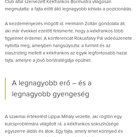
Club által szervezett Kékfrankos Bormustra világosan
megmutatta: a fajta előtt álló legnagyobb kihívás a pozicionálás.
A kezdeményezés mögött id. Heimann Zoltán gondolata áll,
aki már évekkel ezelőtt felismerte, hogy a kékfrankos több
figyelmet érdemel. A konferenciát Rókusfalvy Pál videóüzenete
nyitotta meg, amelyben hangsúlyozta: a furmint és az
olaszrizling mellett a kékfrankos az egyik legfontosabb hazai
fajta, amelyre a jövő borstratégiája épülhet.
A legnagyobb erő – és a
legnagyobb gyengeség
A szakmai értékelést Lippai Mihály vezette, aki rögtön egy
kulcsproblémára világított rá: a kékfrankos sokszínűsége
egyszerre áldás és átok.
Egy fajta, amely lehet könnyed és