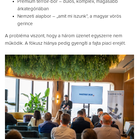
Prémium terroir-bor – dűlős, komplex, magasabb
árkategóriában
Nemzeti alapbor – „amit mi iszunk”, a magyar vörös
gerince
A probléma viszont, hogy a három üzenet egyszerre nem
működik. A fókusz hiánya pedig gyengíti a fajta piaci erejét.