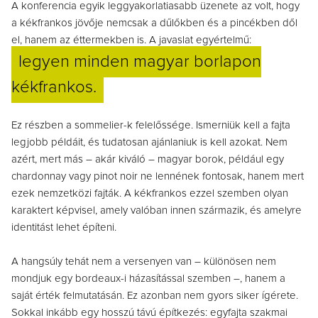
A konferencia egyik leggyakorlatiasabb üzenete az volt, hogy
a kékfrankos jövője nemcsak a dűlőkben és a pincékben dől
el, hanem az éttermekben is.
A javaslat egyértelmű:
legyen minden magyar borlapon
kékfrankos.
Ez részben a sommelier-k felelőssége. Ismerniük kell a fajta
legjobb példáit, és tudatosan ajánlaniuk is kell azokat. Nem
azért, mert más – akár kiváló – magyar borok, például egy
chardonnay vagy pinot noir ne lennének fontosak, hanem mert
ezek nemzetközi fajták. A kékfrankos ezzel szemben olyan
karaktert képvisel, amely valóban innen származik, és amelyre
identitást lehet építeni.
A hangsúly tehát nem a versenyen van – különösen nem
mondjuk egy bordeaux-i házasítással szemben –, hanem a
saját érték felmutatásán.
Ez azonban nem gyors siker ígérete.
Sokkal inkább egy hosszú távú építkezés: egyfajta szakmai