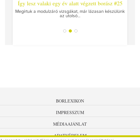
 #26 -
Így lesz valaki egy év alatt végzett borász #25
Így l
Megírtuk a modulzáró vizsgákat, már lázasan készülünk
az utolsó...
tokat
A jár
BORLEXIKON
IMPRESSZUM
MÉDIAAJÁNLAT
ADATVÉDELEM