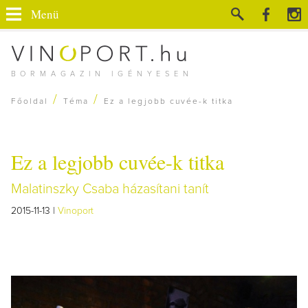
Menü
BORMAGAZIN IGÉNYESEN
/
/
Főoldal
Téma
Ez a legjobb cuvée-k titka
Ez a legjobb cuvée-k titka
Malatinszky Csaba házasítani tanít
2015-11-13 |
Vinoport