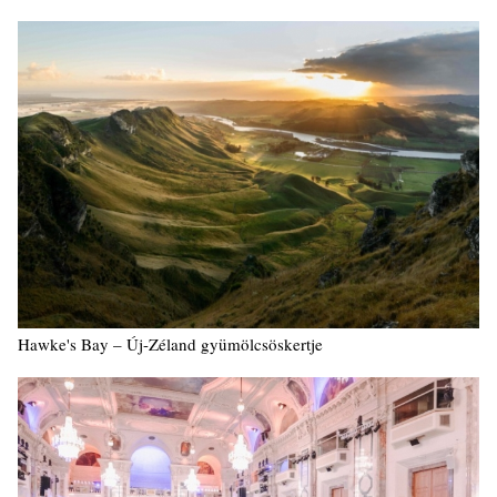
Hawke's Bay – Új-Zéland gyümölcsöskertje