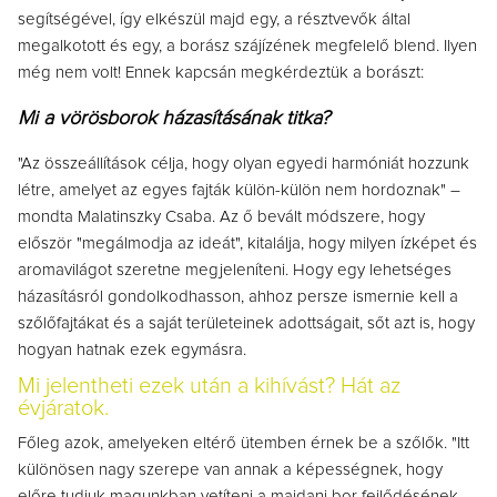
segítségével, így elkészül majd egy, a résztvevők által
megalkotott és egy, a borász szájízének megfelelő blend. Ilyen
még nem volt! Ennek kapcsán megkérdeztük a borászt:
Mi a vörösborok házasításának titka?
"Az összeállítások célja, hogy olyan egyedi harmóniát hozzunk
létre, amelyet az egyes fajták külön-külön nem hordoznak"
–
mondta Malatinszky Csaba. Az ő bevált módszere, hogy
először "megálmodja az ideát", kitalálja, hogy milyen ízképet és
aromavilágot szeretne megjeleníteni. Hogy egy lehetséges
házasításról gondolkodhasson, ahhoz p
ersze ismernie kell a
szőlőfajtákat és a saját területeinek adottságait, sőt azt is, hogy
hogyan hatnak ezek egymásra.
Mi jelentheti ezek után a kihívást? Hát az
évjáratok.
Főleg azok, amelyeken eltérő ütemben érnek be a szőlők. "Itt
különösen nagy szerepe van annak a képességnek, hogy
előre tudjuk magunkban vetíteni a majdani bor fejlődésének