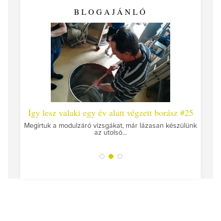
BLOGAJÁNLÓ
 #26 -
Így lesz valaki egy év alatt végzett borász #25
Így l
Megírtuk a modulzáró vizsgákat, már lázasan készülünk
az utolsó...
tokat
A jár