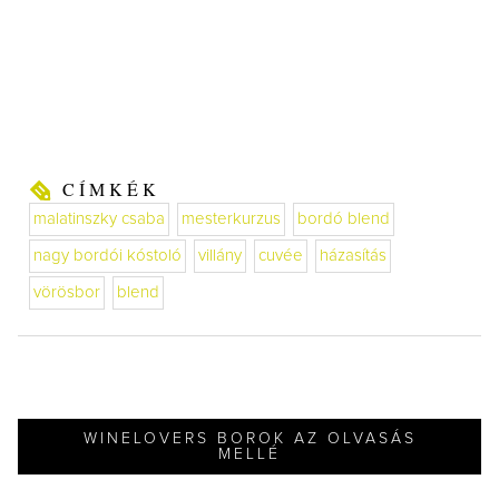
CÍMKÉK
malatinszky csaba
mesterkurzus
bordó blend
nagy bordói kóstoló
villány
cuvée
házasítás
vörösbor
blend
WINELOVERS BOROK AZ OLVASÁS
MELLÉ