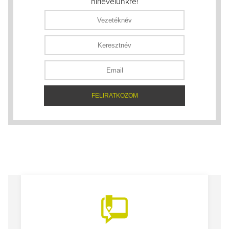
hírlevelünkre!