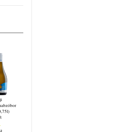
ji
habzóbor
0,75l)
t
.