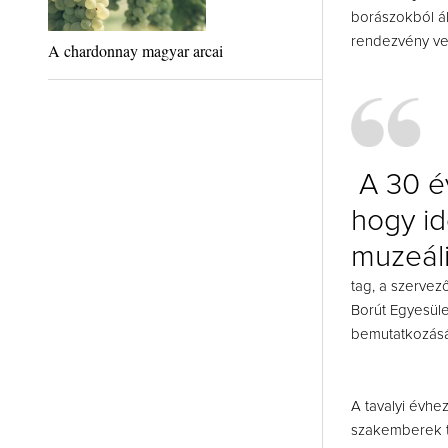
borászokból ál
rendezvény ven
A chardonnay magyar arcai
A 30 év
hogy id
muzeál
tag, a szervez
Borút Egyesül
bemutatkozásá
A tavalyi évhe
szakemberek ta