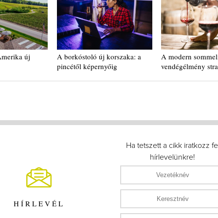
Amerika új
A borkóstoló új korszaka: a
A modern sommeli
pincétől képernyőig
vendégélmény stra
Ha tetszett a cikk iratkozz fe
hírlevelünkre!
HÍRLEVÉL