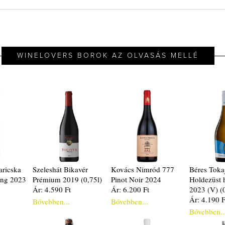
WINELOVERS BOROK AZ OLVASÁS MELLÉ
ricska
Szeleshát Bikavér
Kovács Nimród 777
Béres Toka
ing 2023
Prémium 2019 (0,75l)
Pinot Noir 2024
Holdezüst 
Ár: 4.590 Ft
Ár: 6.200 Ft
2023 (V) (
Ár: 4.190 F
Bővebben...
Bővebben...
Bővebben..