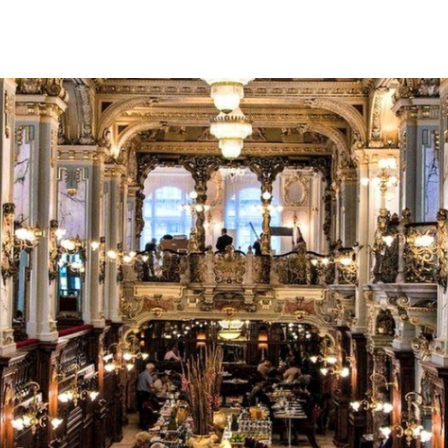
Így lesz valaki egy
borász #26 - tény
pos
Az extra ráadás fotók
pillanatokat válo