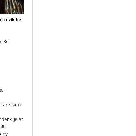
atkozik be
s Bor
a.
ász szakma
ndenki jelen
ltal
 egy