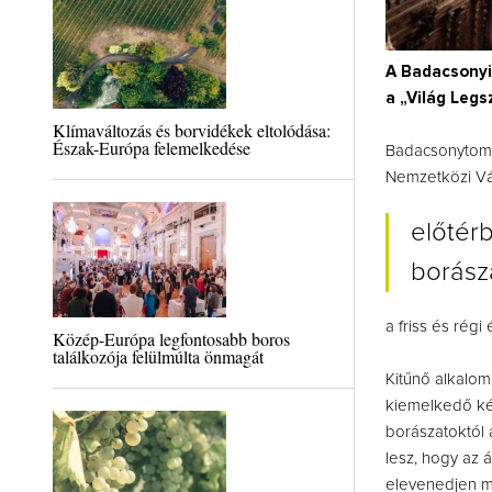
A Badacsonyi
a „Világ Leg
Klímaváltozás és borvidékek eltolódása:
Észak-Európa felemelkedése
Badacsonytomaj
Nemzetközi Váro
előtér
borász
a friss és rég
Közép-Európa legfontosabb boros
találkozója felülmúlta önmagát
Kitűnő alkalo
kiemelkedő kép
borászatoktól 
lesz, hogy az á
elevenedjen m