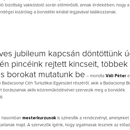
ló bizottság vakkóstoló során előminősíti, annak érdekében, hogy a
dégei kizárólag a borvidéki kínálat legjavával találkozzanak.
es jubileum kapcsán döntöttünk ú
én pincéink rejtett kincseit, többek
is borokat mutatunk be
– mondta
Váli Péter
e
ő Badacsonyi Céh Turisztikai Egyesület részéről, akik a Badacsonyi B
et borászainak aktív közreműködésével szervezik meg a borvidék
t.
z hasonlóan
mesterkurzusok
is színesítik a rendezvényt, amelyeket
rtanak majd. A szervezők ígérik, hogy izgalmasak lesznek az előad