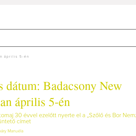
 április 5-én
s dátum: Badacsony New
an április 5-én
omaj 30 évvel ezelőtt nyerte el a „Szőlő és Bor Nem
üntető címet
báry Manuéla