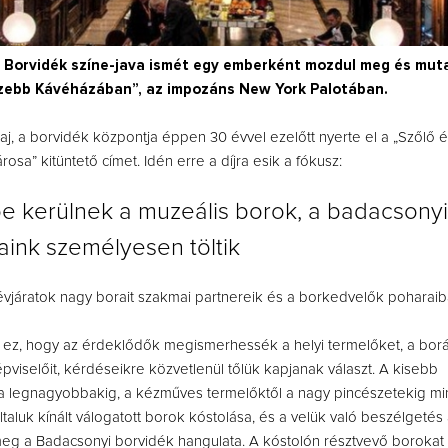
 Borvidék színe-java ismét egy emberként mozdul meg és mut
szebb Kávéházában”, az impozáns New York Palotában.
, a borvidék központja éppen 30 évvel ezelőtt nyerte el a „Szőlő é
sa” kitüntető címet. Idén erre a díjra esik a fókusz:
be kerülnek a muzeális borok, a badacsonyi
aink személyesen töltik
i évjáratok nagy borait szakmai partnereik és a borkedvelők poharaib
m ez, hogy az érdeklődők megismerhessék a helyi termelőket, a bor
viselőit, kérdéseikre közvetlenül tőlük kapjanak választ. A kisebb
a legnagyobbakig, a kézműves termelőktől a nagy pincészetekig mi
ltaluk kínált válogatott borok kóstolása, és a velük való beszélgetés á
eg a Badacsonyi borvidék hangulata. A kóstolón résztvevő borokat