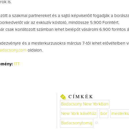
rok is.
özött a szakmai partnereket és a sajtó képviselőit fogadják a borásza
borkedvelőt vár az exkluzív kóstoló, mindössze 5.900 Forintért.
ár csak korlátozott számban lehet belépőt vásárolni 6.900 forintos á
dezvényre és a mesterkurzusokra március 7-től lehet elővételben vá
badacsony.com
oldalon.
emény:
ITT
CÍMKÉK
Badacsony New Yorkban
New York kávéház
bor
mesterku
Badacsonytomaj