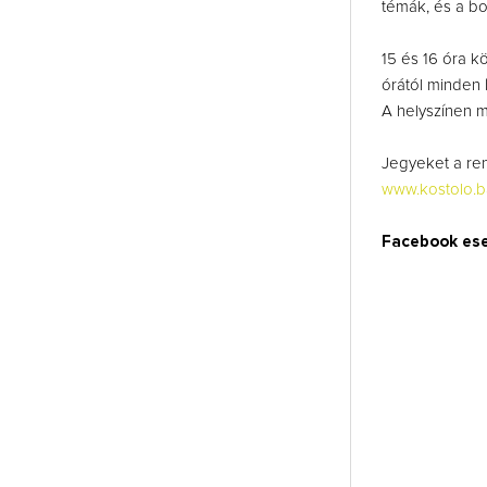
témák, és a bo
15 és 16 óra k
órától minden 
A helyszínen m
Jegyeket a ren
www.kostolo.
Facebook es