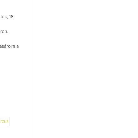
tok, 16
ron.
sárolni a
rzus