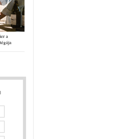
er a
tégája
l