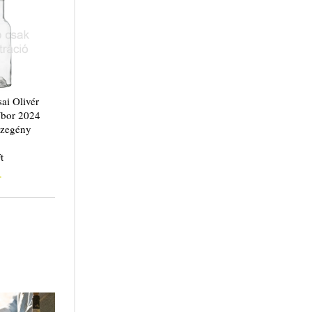
sai Olivér
bor 2024
szegény
t
.