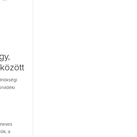
gy,
 között
lnökségi
orvidéki
 neves
ók, a