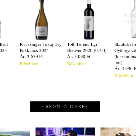
 Brut
Kvaszinger Tokaj Dry
Tóth Ferenc Egri
Skrabski Ir
2023
Pukkancs 2024
Bikavér 2020 (0,75l)
Gyöngyöző
Ár: 3.670 Ft
Ár: 3.090 Ft
(hisztamin
bor)
Bővebben...
Bővebben...
Ár: 3.990 F
Bővebben..
HASONLÓ CIKKEK