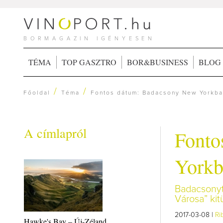
BORMAGAZIN IGÉNYESEN
TÉMA
TOP GASZTRO
BOR&BUSINESS
BLOG
/
/
Főoldal
Téma
Fontos dátum: Badacsony New Yorkban
A címlapról
Fonto
Yorkb
Badacsonyt
Városa” kit
2017-03-08 |
Ri
Hawke's Bay – Új-Zéland