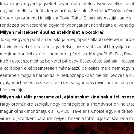
különleges, egyedi jegyeket felvonultató tételek. Nem véletlen te
egymás mellett aktuális kedvencünk, Asztalos Zoltán AZ Vióka névre 
éppen így örömmel kínáljuk a Royal Tokaji Birsalmás Aszúját, amely
rendezett borvacsoránk egyik fénypontjaként kápráztatta el vendég
Milyen mértékben épül az ételkínálat a borokra?
Tokaj-Hegyalja páratlan borvilága a legtapasztaltabb séfeket is prób
borvidékeivel ellentétben egy ételsor összeállításánál Hegyalján min
megkomponálni az ételt, nem pedig fordítva. Konyhafőnökünk, Ravas
külön estet szentelt az bor-étel párosok összekóstolásának. Hosszas 
a korábban elképzelhetetlen málna-aszú párosítás mára nemhogy n
esetében maga a harmónia. A hétköznapokban méltán kedvelt a cukk
nyúlgerinchez és házi készítésű szarvasgombás raviolihoz mindig ör
hárslevelűjét.
Milyen aktuális programokat, ajánlatokat kínálnak a téli szez
Nagy örömünkre szolgál, hogy nemrégiben a TripAdvisor online utazá
magunkénak mondhatjuk a TOP 25 Traveler’s Choice egyik előkelő he
vidéki díjazottként kaptunk helyet, hiszen a többi díjazott szálloda 