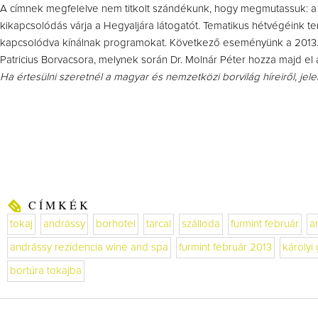
A címnek megfelelve nem titkolt szándékunk, hogy megmutassuk: a Re
kikapcsolódás várja a Hegyaljára látogatót. Tematikus hétvégéink 
kapcsolódva kínálnak programokat. Következő eseményünk a 2013
Patricius Borvacsora, melynek során Dr. Molnár Péter hozza majd el
Ha értesülni szeretnél a magyar és nemzetközi borvilág híreiről, jel
CÍMKÉK
tokaj
andrássy
borhotel
tarcal
szálloda
furmint február
a
andrássy rezidencia wine and spa
furmint február 2013
károlyi 
bortúra tokajba