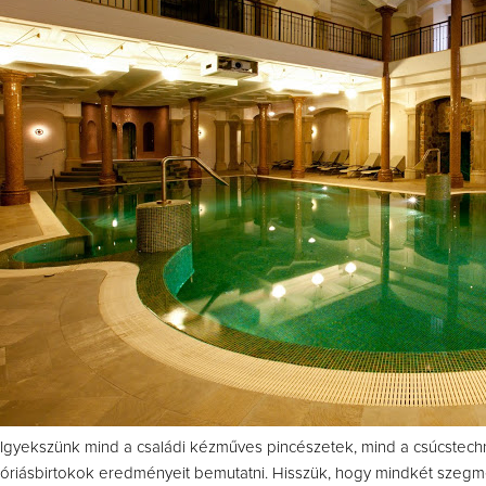
Igyekszünk mind a családi kézműves pincészetek, mind a csúcstechno
óriásbirtokok eredményeit bemutatni. Hisszük, hogy mindkét szegm