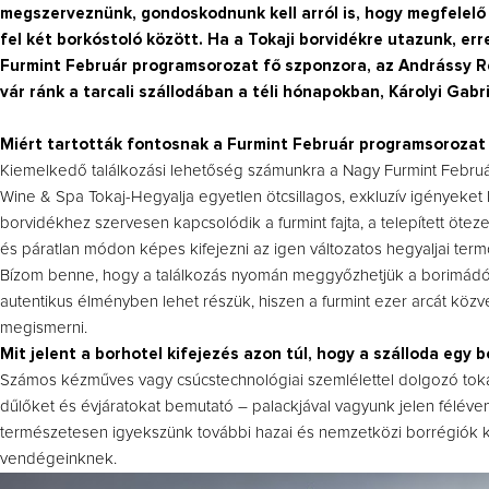
megszerveznünk, gondoskodnunk kell arról is, hogy megfelel
fel két borkóstoló között. Ha a Tokaji borvidékre utazunk, erre
Furmint Február programsorozat fő szponzora, az Andrássy Re
vár ránk a tarcali szállodában a téli hónapokban, Károlyi Gabr
Miért tartották fontosnak a Furmint Február programsoroza
Kiemelkedő találkozási lehetőség számunkra a Nagy Furmint Februá
Wine & Spa Tokaj-Hegyalja egyetlen ötcsillagos, exkluzív igényeket k
borvidékhez szervesen kapcsolódik a furmint fajta, a telepített öte
és páratlan módon képes kifejezni az igen változatos hegyaljai term
Bízom benne, hogy a találkozás nyomán meggyőzhetjük a borimádóka
autentikus élményben lehet részük, hiszen a furmint ezer arcát közv
megismerni.
Mit jelent a borhotel kifejezés azon túl, hogy a szálloda egy 
Számos kézműves vagy csúcstechnológiai szemlélettel dolgozó tokaj
dűlőket és évjáratokat bemutató – palackjával vagyunk jelen félév
természetesen igyekszünk további hazai és nemzetközi borrégiók kül
vendégeinknek.