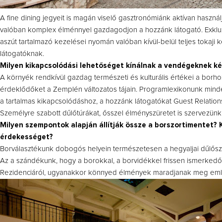
A fine dining jegyeit is magán viselő gasztronómiánk aktívan használ
valóban komplex élménnyel gazdagodjon a hozzánk látogató. Exklu
aszút tartalmazó kezelései nyomán valóban kívül-belül teljes tokaji
látogatóknak.
Milyen kikapcsolódási lehetőséget kínálnak a vendégeknek ké
A környék rendkívül gazdag természeti és kulturális értékei a borh
érdeklődőket a Zemplén változatos tájain. Programlexikonunk mind
a tartalmas kikapcsolódáshoz, a hozzánk látogatókat Guest Relation
Személyre szabott dűlőtúrákat, ősszel élményszüretet is szervezü
Milyen szempontok alapján állítják össze a borszortimentet?
érdekességet?
Borválasztékunk dobogós helyein természetesen a hegyaljai dűlősz
Az a szándékunk, hogy a borokkal, a borvidékkel frissen ismerkedők
Rezidenciáról, ugyanakkor könnyed élmények maradjanak meg eml