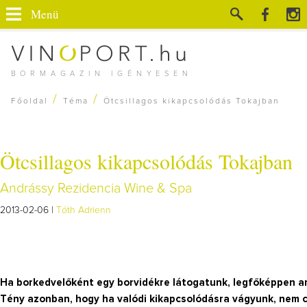
Menü
BORMAGAZIN IGÉNYESEN
/
/
Főoldal
Téma
Ötcsillagos kikapcsolódás Tokajban
Ötcsillagos kikapcsolódás Tokajban
Andrássy Rezidencia Wine & Spa
2013-02-06 |
Tóth Adrienn
Ha borkedvelőként egy borvidékre látogatunk, legfőképpen a
Tény azonban, hogy ha valódi kikapcsolódásra vágyunk, nem cs