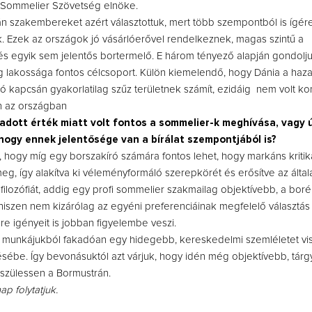
Sommelier Szövetség elnöke.
n szakembereket azért választottuk, mert több szempontból is ígére
. Ezek az országok jó vásárlóerővel rendelkeznek, magas szintű a
 és egyik sem jelentős bortermelő. E három tényező alapján gondolj
 lakossága fontos célcsoport. Külön kiemelendő, hogy Dánia a haza
 kapcsán gyakorlatilag szűz területnek számít, ezidáig nem volt k
n az országban
adott érték miatt volt fontos a sommelier-k meghívása, vagy 
hogy ennek jelentősége van a bírálat szempontjából is?
 hogy míg egy borszakíró számára fontos lehet, hogy markáns kritik
g, így alakítva ki véleményformáló szerepkörét és erősítve az által
t, filozófiát, addig egy profi sommelier szakmailag objektívebb, a bor
 hiszen nem kizárólag az egyéni preferenciáinak megfelelő választás 
 igényeit is jobban figyelembe veszi.
 munkájukból fakadóan egy hidegebb, kereskedelmi szemléletet vi
sébe. Így bevonásuktól azt várjuk, hogy idén még objektívebb, tár
zülessen a Bormustrán.
p folytatjuk.