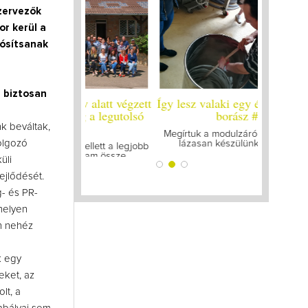
zervezők
r kerül a
lósítsanak
i biztosan
 év alatt végzett
Így lesz valaki egy év alatt végzett
Így lesz 
leg a legutolsó
borász #25
bor
zt
k beváltak,
Megírtuk a modulzáró vizsgákat, már
A járvány
olgozó
lázasan készülünk az utolsó...
gyűl
 mellett a legjobb
gattam össze...
üli
ejlődését.
- és PR-
helyen
an nehéz
ak egy
eket, az
lt, a