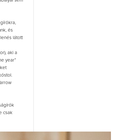
zabályai sem
gírókra,
nk, és
enés látott
r), aki a
he year”
kket
óstol.
Yarrow
ságírók
e csak