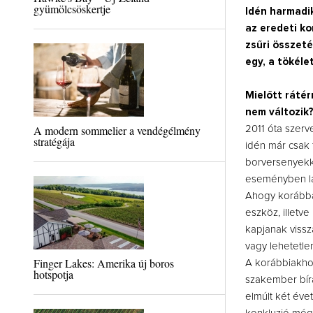
gyümölcsöskertje
Idén harmadi
az eredeti k
zsűri összeté
egy, a tökéle
Mielőtt rátér
nem változik
A modern sommelier a vendégélmény
2011 óta szerv
stratégája
idén már csak
borversenyekk
eseményben lát
Ahogy korábba
eszköz, illetv
kapjanak vissz
vagy lehetetlen
Finger Lakes: Amerika új boros
A korábbiakhoz
hotspotja
szakember bírá
elmúlt két éve