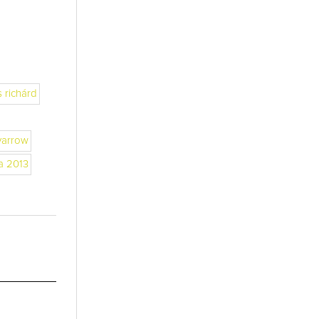
 richárd
yarrow
a 2013