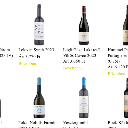
Három
Lelovits Syrah 2023
Légli Géza Laki-tető
Hummel Pi
023 (V)
Vörös Cuvée 2023
Portugiese
Ár: 3.770 Ft
Ár: 3.650 Ft
(0,75l)
Bővebben...
Ár: 6.120 F
Bővebben...
Bővebben..
is
Tokaj Nobilis Furmint
Vesztergombi
Bock Kékf