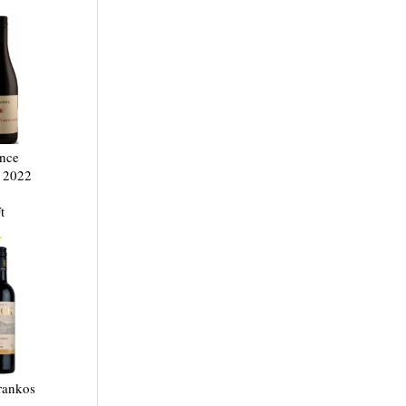
nce
r 2022
t
.
rankos