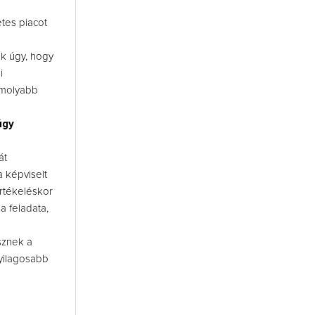
tes piacot
uk úgy, hogy
i
omolyabb
úgy
át
a képviselt
értékeléskor
a feladata,
sznek a
gyilagosabb