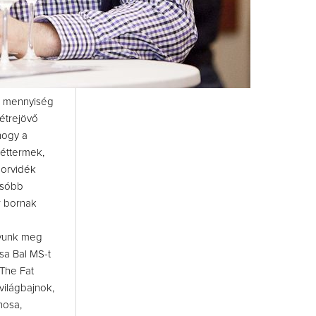
tó mennyiség
étrejövő
hogy a
 éttermek,
borvidék
lsóbb
r bornak
ívunk meg
sa Bal MS-t
 The Fat
világbajnok,
nosa,