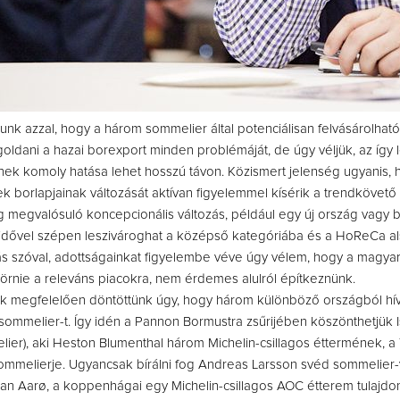
unk azzal, hogy a három sommelier által potenciálisan felvásárolha
ldani a hazai borexport minden problémáját, de úgy véljük, az így l
ek komoly hatása lehet hosszú távon. Közismert jelenség ugyanis, 
k borlapjainak változását aktívan figyelemmel kísérik a trendkövető
g megvalósuló koncepcionális változás, például egy új ország vagy 
idővel szépen leszivároghat a középső kategóriába és a HoReCa a
 Más szóval, adottságainkat figyelembe véve úgy vélem, hogy a magya
betörnie a releváns piacokra, nem érdemes alulról építkeznünk.
k megfelelően döntöttünk úgy, hogy három különböző országból h
ommelier-t. Így idén a Pannon Bormustra zsűrijében köszönthetjük I
ier), aki Heston Blumenthal három Michelin-csillagos éttermének, a
mmelierje. Ugyancsak bírálni fog Andreas Larsson svéd sommelier-
tian Aarø, a koppenhágai egy Michelin-csillagos AOC étterem tulajdo