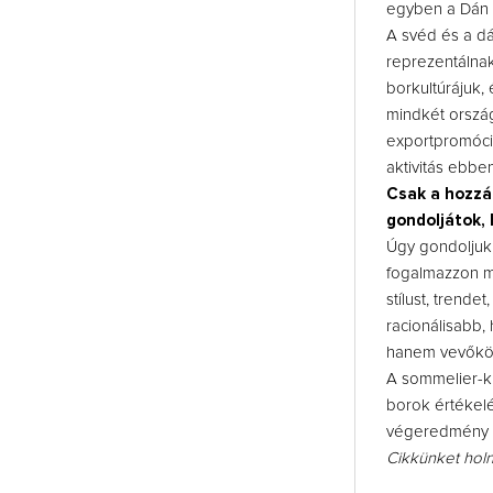
egyben a Dán 
A svéd és a dá
reprezentálnak
borkultúrájuk,
mindkét ország
exportpromóció
aktivitás ebbe
Csak a hozzá
gondoljátok, 
Úgy gondoljuk,
fogalmazzon me
stílust, trende
racionálisabb,
hanem vevőköre
A sommelier-k
borok értékelé
végeredmény s
Cikkünket holna