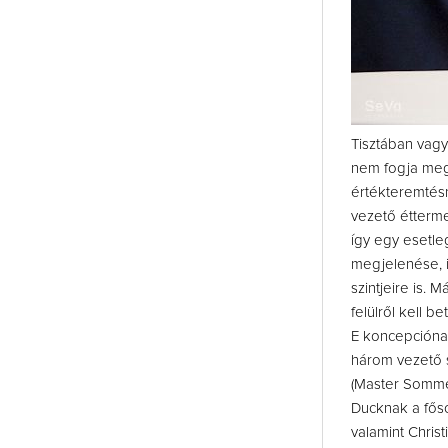
Tisztában vagy
nem fogja mego
értékteremtésn
vezető étterme
így egy esetle
megjelenése, 
szintjeire is.
felülről kell 
E koncepcióna
három vezető s
(Master Sommel
Ducknak a főso
valamint Chris