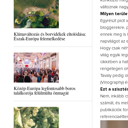
konkluzió mégi
változnak nag
Milyen terüle
Egyrészt picit 
bloggerekre, 
Klímaváltozás és borvidékek eltolódása:
ennek meg is l
Észak-Európa felemelkedése
napvilágot az 
Hogy csak néhé
világ egyik le
cikkében a hat
rengetegen olv
Tavaly pedig o
(Vinography) 
Közép-Európa legfontosabb boros
Ezt a sziszté
találkozója felülmúlta önmagát
Nem, inkább cs
számát, és mel
publikációk fo
referenciaétte