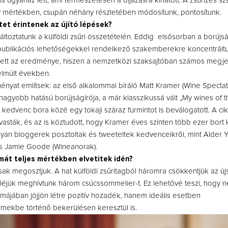
s ugyanaz lett, ami természetesen a díjazásra kihatott. A zsűrizés s
y mértékben, csupán néhány részletében módosítunk, pontosítunk.
tet érintenek az újító lépések?
változtatunk a külföldi zsűri összetételén. Eddig elsősorban a borújsá
publikációs lehetőségekkel rendelkező szakemberekre koncentráltu
ett az eredménye, hiszen a nemzetközi szaksajtóban számos megjel
elmúlt években.
nyat említsek: az első alkalommal bíráló Matt Kramer (Wine Spectato
gnagyobb hatású borújságírója, a már klasszikussá vált „My wines of t
 kedvenc bora közé egy tokaji száraz furmintot is beválogatott. A ci
asták, és az is köztudott, hogy Kramer éves szinten több ezer bort k
lyan bloggerek posztoltak és tweeteltek kedvenceikről, mint Alder 
és Jamie Goode (Wineanorak).
mát teljes mértékben elvetitek idén?
ak megosztjuk. A hat külföldi zsűritagból háromra csökkentjük az új
léjük meghívtunk három csúcssommelier-t. Ez lehetővé teszi, hogy n
rmájában jöjjön létre pozitív hozadék, hanem ideális esetben
rmekbe történő bekerülésen keresztül is.