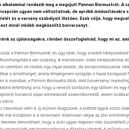
k alkalommal rendezik meg a megújult Pannon Bormustrát. A s
oncepción ugyan nem változtatnak, de apróbb módosításokra so
telét és a verseny szabályait illetően. Ezek célja, hogy megva
test minél inkább megközelítő borversenyt.
nénk az újdonságokra, röviden összefoglalnád, hogy mi az, am
Így lesz valaki egy
?
borász #26 - tény
pos
ezzük a Pannon Bormustrát, és úgy tűnik, hogy eredeti elképzelésein
 finomhangolásra van szükség. A mainstream, óriási mintaszámmal d
Az extra ráadás fotók
pillanatokat válo
el szemben mi inkább egy olyan kisebb, de kompromisszumok nélk
tuk a lehetőséget, amely ténylegesen szolgálja a hazai borágazat f
n is mondtuk, a Pannon Bormustra több, mint borverseny: marketing
e kitűnő lehetőség arra, hogy a nevező borászok egy időben és egy 
ajelzést boraikról olyan kiemelkedő szakemberektől, akiket önálló
 elérni.
 hasonlóan idén is új zsűrivel dolgozunk, a külföldi tagok közül cs
lt már korábban is a versenyen. Kíváncsian várjuk az idei eredmény
t tekintve elmondható, hogy a zsűri ugyan teljesen más összetételű vo