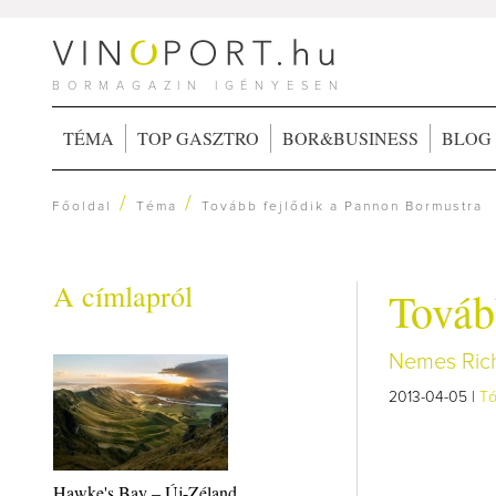
BORMAGAZIN IGÉNYESEN
TÉMA
TOP GASZTRO
BOR&BUSINESS
BLOG
/
/
Főoldal
Téma
Tovább fejlődik a Pannon Bormustra
A címlapról
Továb
Nemes Richá
2013-04-05 |
Tó
Hawke's Bay – Új-Zéland