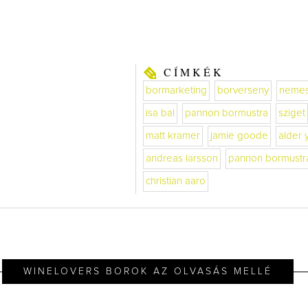
CÍMKÉK
bormarketing
borverseny
nemes
isa bal
pannon bormustra
sziget
matt kramer
jamie goode
alder 
andreas larsson
pannon bormustr
christian aaro
WINELOVERS BOROK AZ OLVASÁS MELLÉ