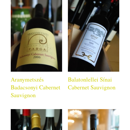
Aranymetszés
Balatonlellei Sínai
Badacsonyi Cabernet
Cabernet Sauvignon
Sauvignon