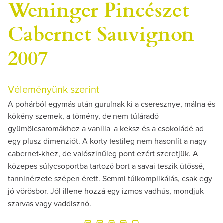
Weninger Pincészet
Cabernet Sauvignon
2007
Véleményünk szerint
A pohárból egymás után gurulnak ki a cseresznye, málna és
kökény szemek, a tömény, de nem túláradó
gyümölcsaromákhoz a vanília, a keksz és a csokoládé ad
egy plusz dimenziót. A korty testileg nem hasonlít a nagy
cabernet-khez, de valószínűleg pont ezért szeretjük. A
közepes súlycsoportba tartozó bort a savai teszik ütőssé,
tanninérzete szépen érett. Semmi túlkomplikálás, csak egy
jó vörösbor. Jól illene hozzá egy izmos vadhús, mondjuk
szarvas vagy vaddisznó.