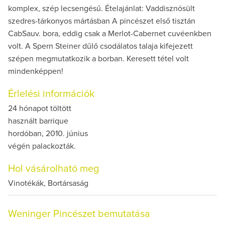
komplex, szép lecsengésű. Ételajánlat: Vaddisznósült
szedres-tárkonyos mártásban A pincészet első tisztán
CabSauv. bora, eddig csak a Merlot-Cabernet cuvéenkben
volt. A Spern Steiner dűlő csodálatos talaja kifejezett
szépen megmutatkozik a borban. Keresett tétel volt
mindenképpen!
Érlelési információk
24 hónapot töltött
használt barrique
hordóban, 2010. június
végén palackozták.
Hol vásárolható meg
Vinotékák, Bortársaság
Weninger Pincészet bemutatása