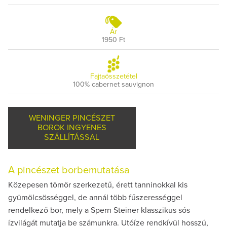
Ár
1950 Ft
Fajtaösszetétel
100% cabernet sauvignon
WENINGER PINCÉSZET
BOROK INGYENES
SZÁLLÍTÁSSAL
A pincészet borbemutatása
Közepesen tömör szerkezetű, érett tanninokkal kis
gyümölcsösséggel, de annál több fűszerességgel
rendelkező bor, mely a Spern Steiner klasszikus sós
ízvilágát mutatja be számunkra. Utóíze rendkívül hosszú,