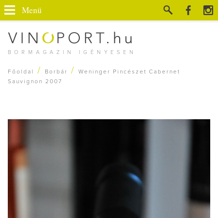
Menü
BORMAGAZIN IGÉNYESEN
/
/
Főoldal
Borbár
Weninger Pincészet Cabernet
Sauvignon 2007