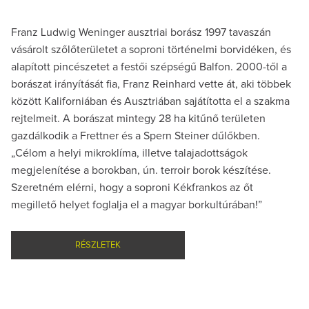
Franz Ludwig Weninger ausztriai borász 1997 tavaszán
vásárolt szőlőterületet a soproni történelmi borvidéken, és
alapított pincészetet a festői szépségű Balfon. 2000-től a
borászat irányítását fia, Franz Reinhard vette át, aki többek
között Kaliforniában és Ausztriában sajátította el a szakma
rejtelmeit. A borászat mintegy 28 ha kitűnő területen
gazdálkodik a Frettner és a Spern Steiner dűlőkben.
„Célom a helyi mikroklíma, illetve talajadottságok
megjelenítése a borokban, ún. terroir borok készítése.
Szeretném elérni, hogy a soproni Kékfrankos az őt
megillető helyet foglalja el a magyar borkultúrában!”
RÉSZLETEK