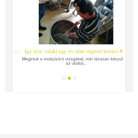
 #26 -
Így lesz valaki egy év alatt végzett borász #25
Így l
Megírtuk a modulzáró vizsgákat, már lázasan készülünk
az utolsó...
tokat
A jár