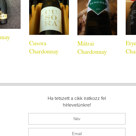
nnay
Cusora
Ety
Mátrai
Chardonnay
Cha
Chardonnay
Ha tetszett a cikk iratkozz fel
hírlevelünkre!