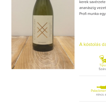
kerek savérzete 
ananászig vezet
Profi munka egy 
A kóstolás 
Típu
Szár
Palackmen
nincs 