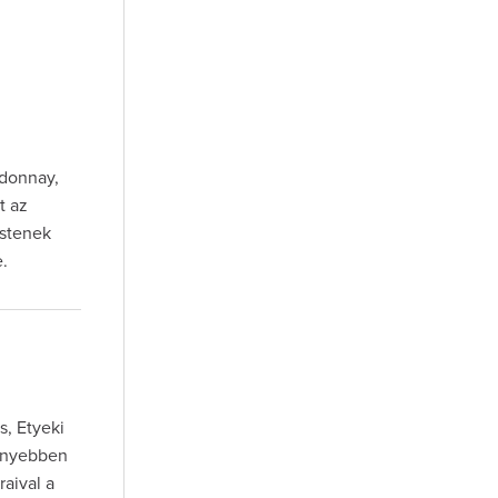
rdonnay,
t az
estenek
e.
s, Etyeki
önnyebben
raival a