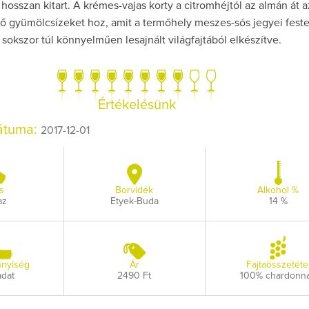
hosszan kitart. A krémes-vajas korty a citromhéjtól az almán át a
ő gyümölcsízeket hoz, amit a termőhely meszes-sós jegyei feste
sokszor túl könnyelműen lesajnált világfajtából elkészítve.
Így lesz valaki eg
Értékelésünk
borász #26 - tén
pos
dátuma:
2017-12-01
Az extra ráadás fotó
pillanatokat vál
s
Borvidék
Alkohol %
az
Etyek-Buda
14 %
nyiség
Ár
Fajtaösszetéte
adat
2490 Ft
100% chardonn