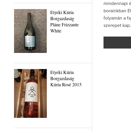
mindennapi é
borainkban Et
Etyeki Kúria
Borgazdaság
folyamán a fa
Pláne Frizzante
szerepet kap
White
Etyeki Kúria
Borgazdaság
Kúria Rosé 2015