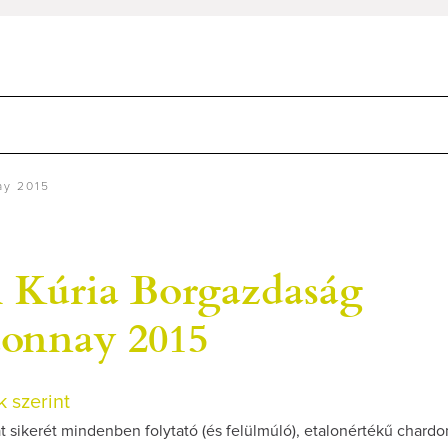
ay 2015
i Kúria Borgazdaság
onnay 2015
 szerint
t sikerét mindenben folytató (és felülmúló), etalonértékű chardo