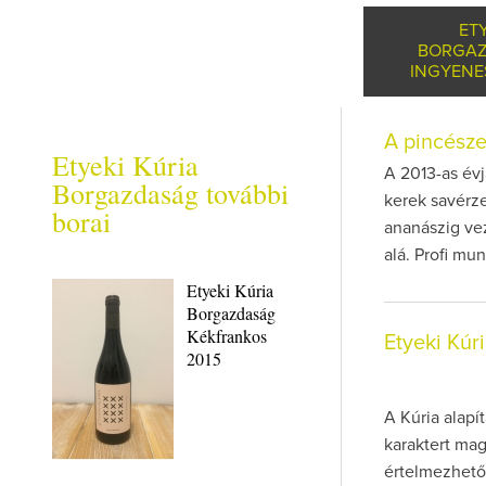
ETY
BORGAZ
INGYENE
A pincész
Etyeki Kúria
A 2013-as évj
Borgazdaság további
kerek savérze
borai
ananászig ve
alá. Profi mu
Etyeki Kúria
Borgazdaság
Kékfrankos
Etyeki Kú
2015
A Kúria alapí
karaktert ma
értelmezhető,