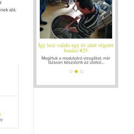
z
nek alá.
y év alatt végzett
Így lesz valaki egy év alatt végzett
Így lesz
yleg a legutolsó
borász #25
bo
zt
Megírtuk a modulzáró vizsgákat, már
A járván
lázasan készülünk az utolsó...
gyű
k mellett a legjobb
ogattam össze...
l
ay