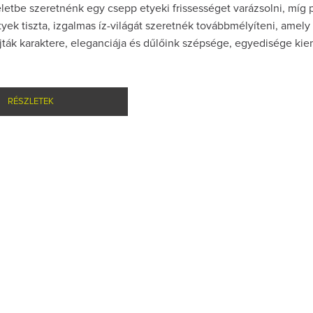
letbe szeretnénk egy csepp etyeki frissességet varázsolni, míg
yek tiszta, izgalmas íz-világát szeretnék továbbmélyíteni, amel
jták karaktere, eleganciája és dűlőink szépsége, egyedisége ki
.
RÉSZLETEK