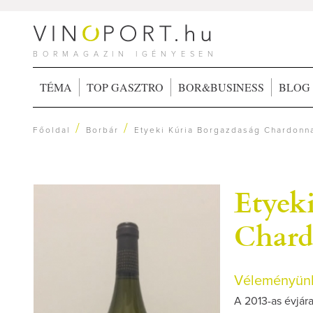
BORMAGAZIN IGÉNYESEN
TÉMA
TOP GASZTRO
BOR&BUSINESS
BLOG
/
/
Főoldal
Borbár
Etyeki Kúria Borgazdaság Chardonn
Etyek
Chard
Véleményünk
A 2013-as évjára