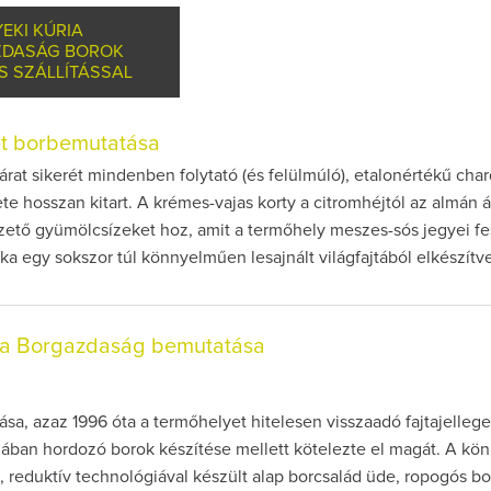
EKI KÚRIA
DASÁG BOROK
S SZÁLLÍTÁSSAL
et borbemutatása
árat sikerét mindenben folytató (és felülmúló), etalonértékű cha
te hosszan kitart. A krémes-vajas korty a citromhéjtól az almán á
zető gyümölcsízeket hoz, amit a termőhely meszes-sós jegyei f
nka egy sokszor túl könnyelműen lesajnált világfajtából elkészítv
ria Borgazdaság bemutatása
tása, azaz 1996 óta a termőhelyet hitelesen visszaadó fajtajellege
gában hordozó borok készítése mellett kötelezte el magát. A k
 reduktív technológiával készült alap borcsalád üde, ropogós bo