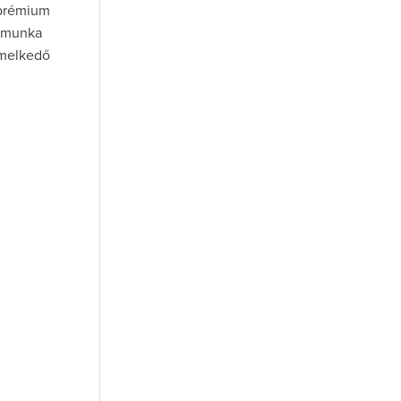
 prémium
y munka
emelkedő