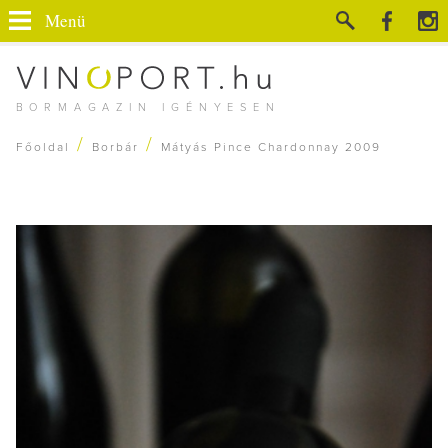
Menü
BORMAGAZIN IGÉNYESEN
/
/
Főoldal
Borbár
Mátyás Pince Chardonnay 2009