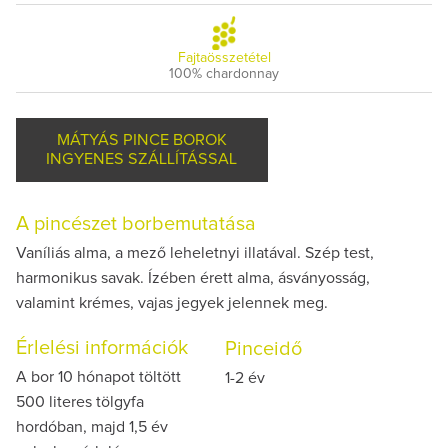
Fajtaösszetétel
100% chardonnay
MÁTYÁS PINCE BOROK
INGYENES SZÁLLÍTÁSSAL
A pincészet borbemutatása
Vaníliás alma, a mező leheletnyi illatával. Szép test,
harmonikus savak. Ízében érett alma, ásványosság,
valamint krémes, vajas jegyek jelennek meg.
Érlelési információk
Pinceidő
A bor 10 hónapot töltött
1-2 év
500 literes tölgyfa
hordóban, majd 1,5 év