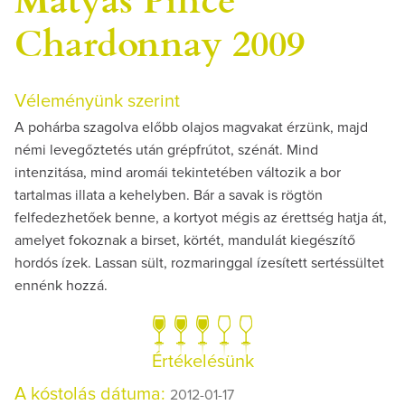
Chardonnay 2009
Véleményünk szerint
A pohárba szagolva előbb olajos magvakat érzünk, majd
némi levegőztetés után grépfrútot, szénát. Mind
intenzitása, mind aromái tekintetében változik a bor
tartalmas illata a kehelyben. Bár a savak is rögtön
felfedezhetőek benne, a kortyot mégis az érettség hatja át,
amelyet fokoznak a birset, körtét, mandulát kiegészítő
hordós ízek. Lassan sült, rozmaringgal ízesített sertéssültet
ennénk hozzá.
Értékelésünk
A kóstolás dátuma:
2012-01-17