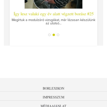
 #26 -
Így lesz valaki egy év alatt végzett borász #25
Így l
Megírtuk a modulzáró vizsgákat, már lázasan készülünk
az utolsó...
tokat
A jár
BORLEXIKON
IMPRESSZUM
MÉDIAAJÁNLAT