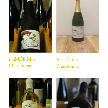
máMÓR Móri
Brut Nature
Chardonnay
Chardonnay