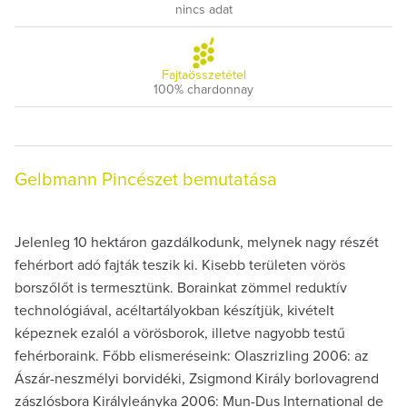
nincs adat
Fajtaösszetétel
100% chardonnay
Gelbmann Pincészet bemutatása
Jelenleg 10 hektáron gazdálkodunk, melynek nagy részét
fehérbort adó fajták teszik ki. Kisebb területen vörös
borszőlőt is termesztünk. Borainkat zömmel reduktív
technológiával, acéltartályokban készítjük, kivételt
képeznek ezalól a vörösborok, illetve nagyobb testű
fehérboraink. Főbb elismeréseink: Olaszrizling 2006: az
Ászár-neszmélyi borvidéki, Zsigmond Király borlovagrend
zászlósbora Királyleányka 2006: Mun-Dus International de