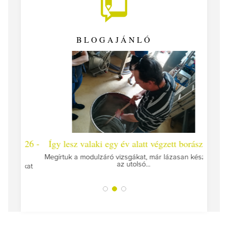
BLOGAJÁNLÓ
 #26 -
Így lesz valaki egy év alatt végzett borász #25
Így l
Megírtuk a modulzáró vizsgákat, már lázasan készülünk
az utolsó...
tokat
A jár