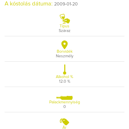
A kóstolás dátuma:
2009-01-20
Típus
Száraz
Borvidék
Neszmély
Alkohol %
12.0 %
Palackmennyiség
0
Ár