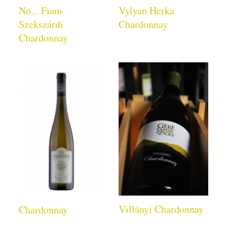
No... Fiam
Vylyan Herka
Szekszárdi
Chardonnay
Chardonnay
Villányi Chardonnay
Chardonnay