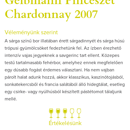
Chardonnay 2007
Véleményünk szerint
A sárga színű bor illatában érett sárgadinnyét és sárga húsú
trópusi gyümölcsöket fedezhetünk fel. Az ízben érezhető
intenzív vajas jegyeknek a savgerinc tart ellent. Közepes
testű tartalmasabb fehérbor, amelyhez ennek megfelelően
egy dúsabb fogást érdemes választani. Ha nem vajban
párolt halat adunk hozzá, akkor klasszikus, kaszinótojásból,
sonkatekercsből és francia salátából álló hidegtálat, esetleg
egy csirke- vagy nyúlhúsból készített pástétomot tálaljunk
mellé.
Értékelésünk