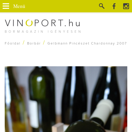
Menü
BORMAGAZIN IGÉNYESEN
/
/
Főoldal
Borbár
Gelbmann Pincészet Chardonnay 2007