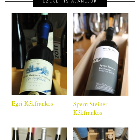
EZEKET IS AJÁNLJUK
Egri Kékfrankos
Spern Steiner
Kékfrankos