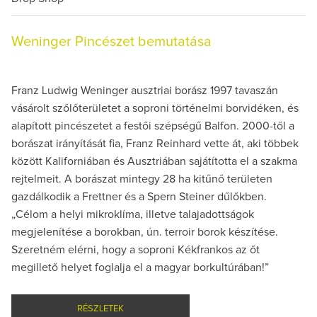
Weninger Pincészet bemutatása
Franz Ludwig Weninger ausztriai borász 1997 tavaszán
vásárolt szőlőterületet a soproni történelmi borvidéken, és
alapított pincészetet a festői szépségű Balfon. 2000-től a
borászat irányítását fia, Franz Reinhard vette át, aki többek
között Kaliforniában és Ausztriában sajátította el a szakma
rejtelmeit. A borászat mintegy 28 ha kitűnő területen
gazdálkodik a Frettner és a Spern Steiner dűlőkben.
„Célom a helyi mikroklíma, illetve talajadottságok
megjelenítése a borokban, ún. terroir borok készítése.
Szeretném elérni, hogy a soproni Kékfrankos az őt
megillető helyet foglalja el a magyar borkultúrában!”
RÉSZLETEK