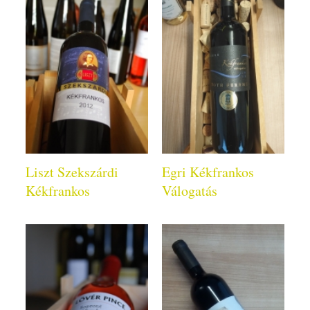
Liszt Szekszárdi
Egri Kékfrankos
Kékfrankos
Válogatás