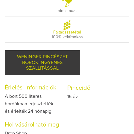
Ár
nincs adat
Fajtaösszetétel
100% kékfrankos
WENINGER PINCÉSZET
BOROK INGYENES
SZÁLLÍTÁSSAL
Érlelési információk
Pinceidő
A bort 500 literes
15 év
hordókban erjesztették
és érlelték 24 hónapig.
Hol vásárolható meg
Drop Shop