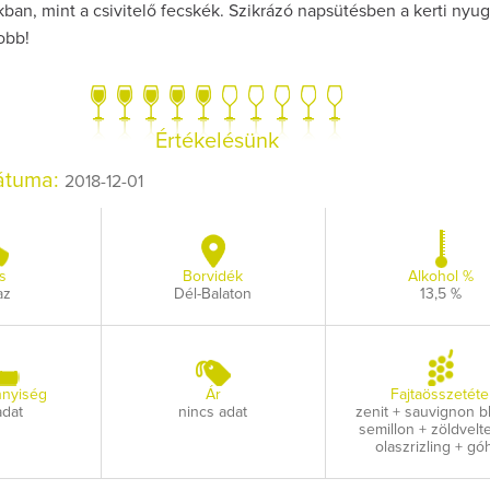
kban, mint a csivitelő fecskék. Szikrázó napsütésben a kerti ny
obb!
Értékelésünk
dátuma:
2018-12-01
s
Borvidék
Alkohol %
az
Dél-Balaton
13,5 %
nyiség
Ár
Fajtaösszetéte
adat
nincs adat
zenit + sauvignon b
semillon + zöldvelte
olaszrizling + gó