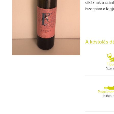
cikáznak a szán
iszogatva a legj
A kóstolás 
Típu
Szár
Palackmen
nincs 