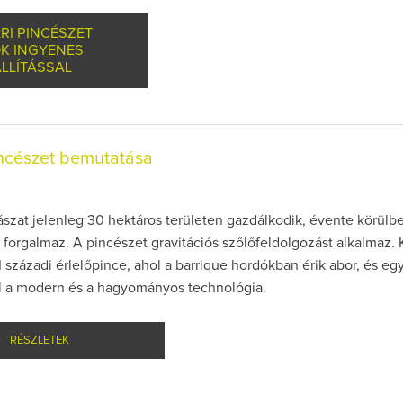
RI PINCÉSZET
K INGYENES
LLÍTÁSSAL
incészet bemutatása
ászat jelenleg 30 hektáros területen gazdálkodik, évente körülb
 forgalmaz. A pincészet gravitációs szőlőfeldolgozást alkalmaz. 
I századi érlelőpince, ahol a barrique hordókban érik abor, és egy
él a modern és a hagyományos technológia.
RÉSZLETEK