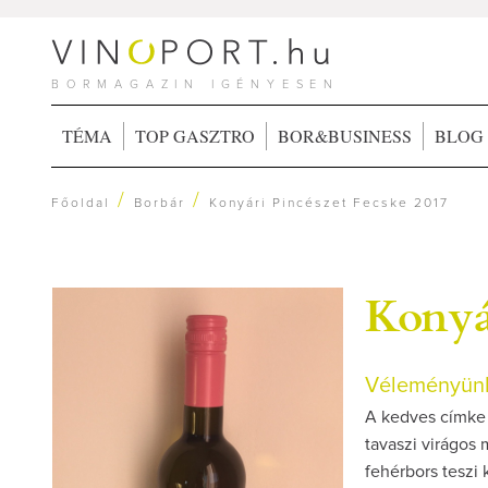
BORMAGAZIN IGÉNYESEN
TÉMA
TOP GASZTRO
BOR&BUSINESS
BLOG
/
/
Főoldal
Borbár
Konyári Pincészet Fecske 2017
Konyá
Véleményünk
A kedves címke m
tavaszi virágos 
fehérbors teszi