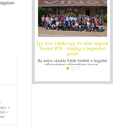
ugágyban
Így lesz valaki egy év alatt végzett
Így lesz valaki egy év 
borász #26 - tényleg a legutolsó
borász #25
poszt
Megírtuk a modulzáró vi
lázasan készülünk az 
Az extra ráadás fotók mellett a legjobb
pillanatokat válogattam össze...
l
lanc +
lini +
hér