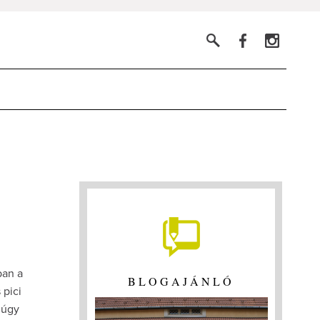
ban a
BLOGAJÁNLÓ
 pici
 úgy