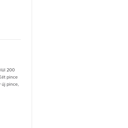
elül 200
Két pince
 új pince,