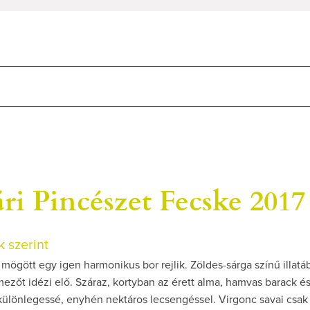
ri Pincészet Fecske 2017
 szerint
ögött egy igen harmonikus bor rejlik. Zöldes-sárga színű illatá
mezőt idézi elő. Száraz, kortyban az érett alma, hamvas barack és
 különlegessé, enyhén nektáros lecsengéssel. Virgonc savai csak