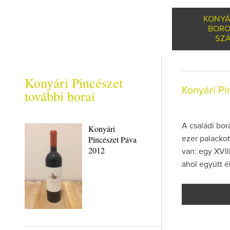
KONYÁ
BORO
SZÁ
Konyári Pincészet
Konyári P
további borai
A családi bor
Konyári
Pincészet Páva
ezer palackot
2012
van: egy XVII
ahol együtt 