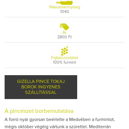
Palackmennyiség
1040
Ár
2800 Ft
Fajtaösszetétel
100% furmint
GIZELLA PINCE TOKAJ
BOROK INGYENES
SZÁLLÍTÁSSAL
A pincészet borbemutatása
A forró nyár gyorsan beérlelte a Medvében a furmintot,
mégis október végéig vártunk a szürettel. Mediterrán