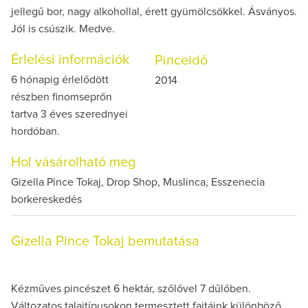
jellegű bor, nagy alkohollal, érett gyümölcsökkel. Ásványos.
Jól is csúszik. Medve.
Érlelési információk
Pinceidő
6 hónapig érlelődött
2014
részben finomseprőn
tartva 3 éves szerednyei
hordóban.
Hol vásárolható meg
Gizella Pince Tokaj, Drop Shop, Muslinca, Esszenecia
borkereskedés
Gizella Pince Tokaj bemutatása
Kézműves pincészet 6 hektár, szőlővel 7 dűlőben.
Változatos talajtípusokon termesztett fajtáink különböző