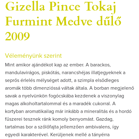
Gizella Pince Tokaj
Furmint Medve dűlő
2009
Véleményünk szerint
Mint amikor ajándékot kap az ember. A barackos,
mandulavirágos, piskótás, narancshéjas illatjegyeknek a
seprős érlelés mélységet adott, a szimpla elsődleges
aromák több dimenzióssá váltak általa. A borban megjelenő
savak a nyelvünkön fogócskába kezdenek a viszonylag
magas alkoholtartalommal és a maradék cukorral. A
kortyban aromatikailag már inkább a mineralitás és a hordó
fűszerei tesznek ránk komoly benyomást. Gazdag,
tartalmas bor a szőlőfajta jellemzően ambivalens, így
egyedi karakterével. Kerüljenek mellé a tányérra