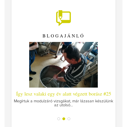
BLOGAJÁNLÓ
 #26 -
Így lesz valaki egy év alatt végzett borász #25
Így l
Megírtuk a modulzáró vizsgákat, már lázasan készülünk
az utolsó...
tokat
A jár