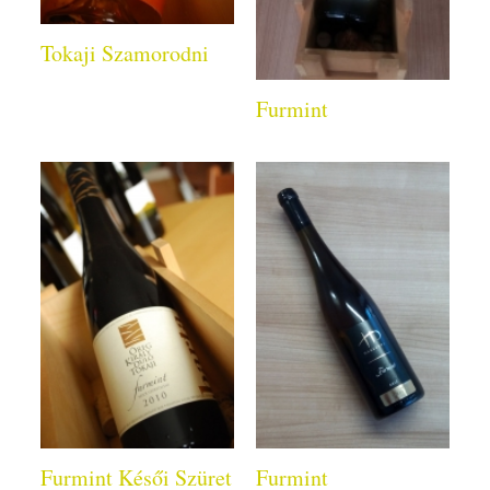
Tokaji Szamorodni
Furmint
Furmint Késői Szüret
Furmint