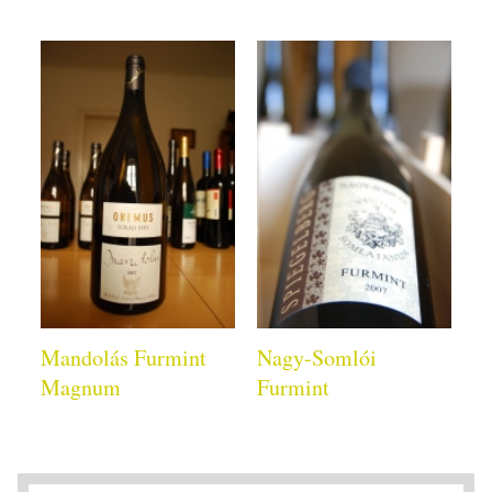
Mandolás Furmint
Nagy-Somlói
Magnum
Furmint