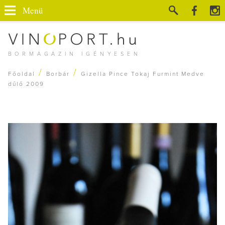
Menü
BORMAGAZIN IGÉNYESEN
/
/
Főoldal
Borbár
Gizella Pince Tokaj Furmint Medve
dűlő 2009