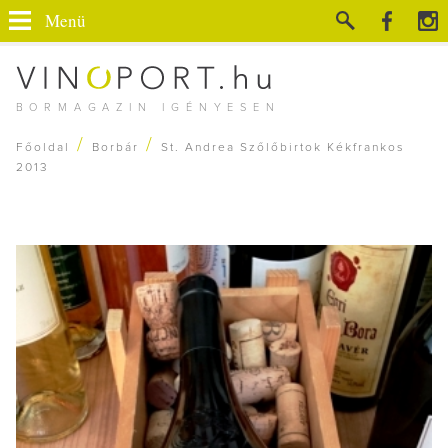
Menü
BORMAGAZIN IGÉNYESEN
/
/
Főoldal
Borbár
St. Andrea Szőlőbirtok Kékfrankos
2013