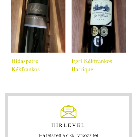
Hidaspetre
Egri Kékfrankos
Kékfrankos
Barrique
HÍRLEVÉL
Ha tetszett a cikk iratkozz fel