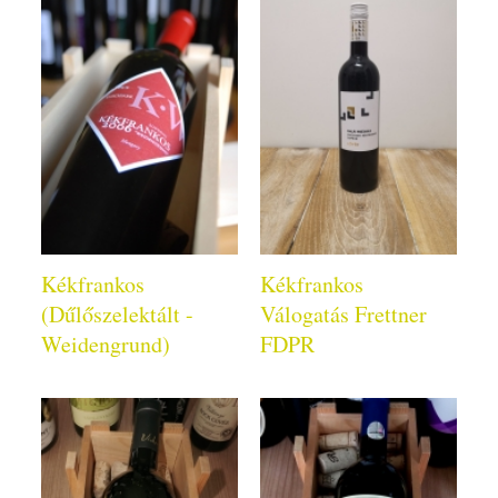
Kékfrankos
Kékfrankos
(Dűlőszelektált -
Válogatás Frettner
Weidengrund)
FDPR