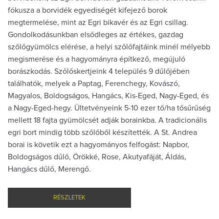
fókusza a borvidék egyediségét kifejező borok
megtermelése, mint az Egri bikavér és az Egri csillag.
Gondolkodásunkban elsődleges az értékes, gazdag
szőlőgyümölcs elérése, a helyi szőlőfajtáink minél mélyebb
megismerése és a hagyományra építkező, megújuló
borászkodás. Szőlőskertjeink 4 település 9 dűlőjében
találhatók, melyek a Paptag, Ferenchegy, Kovászó,
Magyalos, Boldogságos, Hangács, Kis-Eged, Nagy-Eged, és
a Nagy-Eged-hegy. Ültetvényeink 5-10 ezer tő/ha tősűrűség
mellett 18 fajta gyümölcsét adják borainkba. A tradicionális
egri bort mindig több szőlőből készítették. A St. Andrea
borai is követik ezt a hagyományos felfogást: Napbor,
Boldogságos dűlő, Örökké, Rose, Akutyafáját, Áldás,
Hangács dűlő, Merengő.
RÉSZLETEK