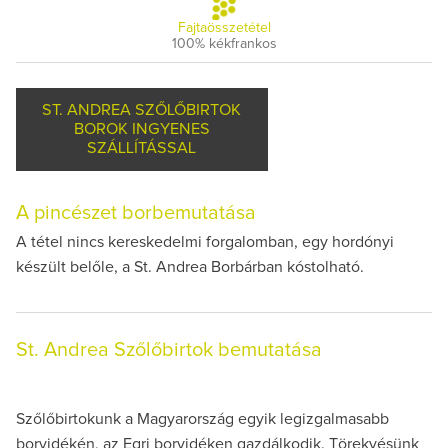
Fajtaösszetétel
100% kékfrankos
ST. ANDREA SZŐLŐBIRTOK
BOROK INGYENES
SZÁLLÍTÁSSAL
A pincészet borbemutatása
A tétel nincs kereskedelmi forgalomban, egy hordónyi
készült belőle, a St. Andrea Borbárban kóstolható.
St. Andrea Szőlőbirtok bemutatása
Szőlőbirtokunk a Magyarország egyik legizgalmasabb
borvidékén, az Egri borvidéken gazdálkodik. Törekvésünk