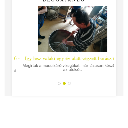
 #26 -
Így lesz valaki egy év alatt végzett borász #25
Így l
Megírtuk a modulzáró vizsgákat, már lázasan készülünk
az utolsó...
tokat
A jár