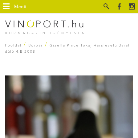
Menü
BORMAGAZIN IGÉNYESEN
/
/
Főoldal
Borbár
Gizella Pince Tokaj Hárslevelű Barát
dűlő 4.B 2008