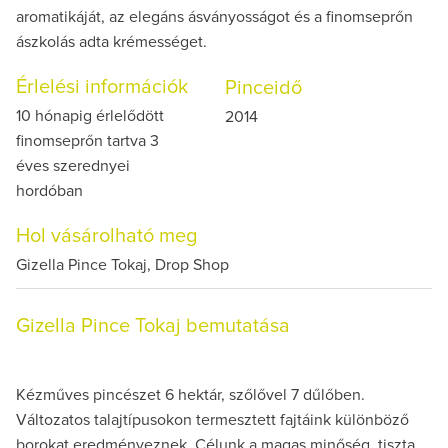
aromatikáját, az elegáns ásványosságot és a finomseprőn
ászkolás adta krémességet.
Érlelési információk
Pinceidő
10 hónapig érlelődött
2014
finomseprőn tartva 3
éves szerednyei
hordóban
Hol vásárolható meg
Gizella Pince Tokaj, Drop Shop
Gizella Pince Tokaj bemutatása
Kézműves pincészet 6 hektár, szőlővel 7 dűlőben.
Változatos talajtípusokon termesztett fajtáink különböző
borokat eredményeznek. Célunk a magas minőség, tiszta