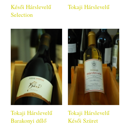
Késői Hárslevelű
Tokaji Hárslevelű
Selection
Tokaji Hárslevelű
Tokaji Hárslevelű
Barakonyi dűlő
Késői Szüret