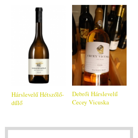
Debrői Hárslevelű
Hárslevelű Hétszőlő-
Cecey Vicuska
dűlő