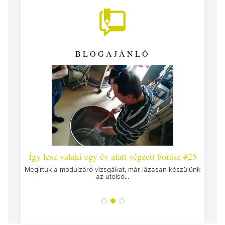
BLOGAJÁNLÓ
 #26 -
Így lesz valaki egy év alatt végzett borász #25
Így l
Megírtuk a modulzáró vizsgákat, már lázasan készülünk
az utolsó...
tokat
A jár