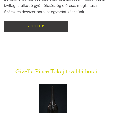
ízvilág, uralkodó gyümölcsösség elérése, megtartása.
Száraz és desszertborokat egyaránt készítünk.
RÉSZLETEK
Gizella Pince Tokaj további borai