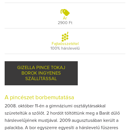
Ár
2900 Ft
Fajtaösszetétel
100% hárslevelű
GIZELLA PINCE TOKAJ
BOROK INGYENES
SZÁLLÍTÁSSAL
A pincészet borbemutatása
2008. október 11-én a gimnáziumi osztálytársakkal
szüreteltük a szőlőt. 2 hordót töltöttünk meg a Barát dűlő
hárslevelűjének mustjával. 2009 augusztusában került a
palackba. A bor egyszerre egyesíti a hárslevelű fűszeres