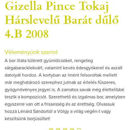
Gizella Pince Tokaj
Hárslevelű Barát dűlő
4.B 2008
Véleményünk szerint
A bor illata túlérett gyümölcsöket, rengeteg
sárgabaracklekvárt, valamint kevés édesgyökeret és aszalt
datolyát hordoz. A kortyban az imént felsoroltak mellett
már meghatározó szerephez jutnak az érlelés fűszeres,
gyógynövényes jegyei is. A zamatos savak még élettelibbé
teszik a kompozíciót. Szerethető és izgalmas bor, amelyben
egyszerre van ott a frissesség és az érettség. Olvassuk
hozzá Lénárd Sándortól a Völgy a világ végén-t vagy
készítsünk borjúsültet!