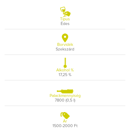
Típus
Édes
Borvidék
Szekszárd
Alkohol %
17,25 %
Palackmennyiség
7800 (0,5 l)
Ár
1500-2000 Ft