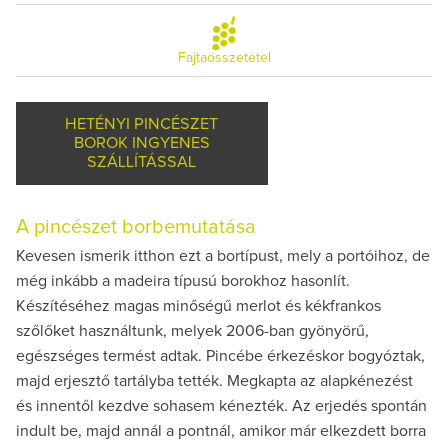
Fajtaösszetétel
HETÉNYI PINCÉSZET
BOROK INGYENES
SZÁLLÍTÁSSAL
A pincészet borbemutatása
Kevesen ismerik itthon ezt a bortípust, mely a portóihoz, de
még inkább a madeira típusú borokhoz hasonlít.
Készítéséhez magas minőségű merlot és kékfrankos
szőlőket használtunk, melyek 2006-ban gyönyörű,
egészséges termést adtak. Pincébe érkezéskor bogyóztak,
majd erjesztő tartályba tették. Megkapta az alapkénezést
és innentől kezdve sohasem kénezték. Az erjedés spontán
indult be, majd annál a pontnál, amikor már elkezdett borra