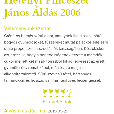
János Áldás 2006
Véleményünk szerint
Gránátos-barnás színű a bor, amelynek illata aszalt sötét
bogyós gyümölcsöket, fűszereket mutat palackos érlelésre
utaló propoliszos asszociációk társaságában. Kóstoláskor
azt érezzük, hogy a bor édességének érzete a maradék
cukor mellett két másik forrásból fakad: egyrészt az érett,
gyümölcsös aromatikából, másrészt a magas
alkoholtartalomtól. Sűrű szövésű tétel, bársonyos
tanninokkal és hosszú, vaníliás, teafüves lecsengéssel.
Értékelésünk
A kóstolás dátuma:
2015-05-29