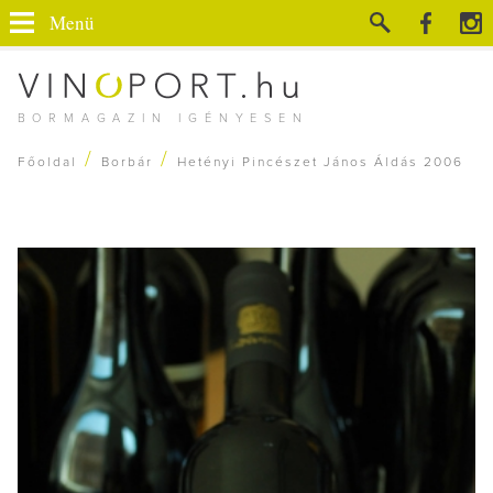
Menü
BORMAGAZIN IGÉNYESEN
/
/
Főoldal
Borbár
Hetényi Pincészet János Áldás 2006