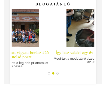
BLOGAJÁNLÓ
 #26 -
Így lesz valaki egy év alatt végzett borász #25
Így l
Megírtuk a modulzáró vizsgákat, már lázasan készülünk
az utolsó...
tokat
A jár