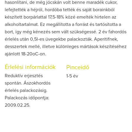
hasonlítani, de még jócskán volt benne maradék cukor,
lefejtették a héjról, hordóba tették és saját borainkból
készített borpárlattal 17,5-18% közé emelték hirtelen az
alkoholtartalmat. Ez megállította a forrást és tartósította a
bort, így még kénezés sem vált szükségessé. 2 év fahordós
érlelés után 0,5l-es üvegekbe palackozták. Aperitifnek,
desszertek mellé, illetve különleges mártások készítéséhez
ajánlott 18-20oC-on.
Érlelési információk
Pinceidő
Reduktív erjesztés
1-5 év
spontán. Ászokhordós
érlelés palackozásig.
Palackozás időpontja:
2009.02.25.