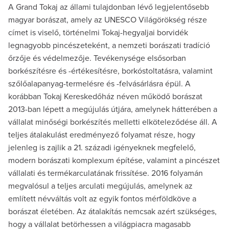
A Grand Tokaj az állami tulajdonban lévő legjelentősebb
magyar borászat, amely az UNESCO Világörökség része
címet is viselő, történelmi Tokaj-hegyaljai borvidék
legnagyobb pincészeteként, a nemzeti borászati tradíció
őrzője és védelmezője. Tevékenysége elsősorban
borkészítésre és -értékesítésre, borkóstoltatásra, valamint
szőlőalapanyag-termelésre és -felvásárlásra épül. A
korábban Tokaj Kereskedőház néven működő borászat
2013-ban lépett a megújulás útjára, amelynek hátterében a
vállalat minőségi borkészítés melletti elköteleződése áll. A
teljes átalakulást eredményező folyamat része, hogy
jelenleg is zajlik a 21. századi igényeknek megfelelő,
modern borászati komplexum építése, valamint a pincészet
vállalati és termékarculatának frissítése. 2016 folyamán
megvalósul a teljes arculati megújulás, amelynek az
említett névváltás volt az egyik fontos mérföldköve a
borászat életében. Az átalakítás nemcsak azért szükséges,
hogy a vállalat betörhessen a világpiacra magasabb