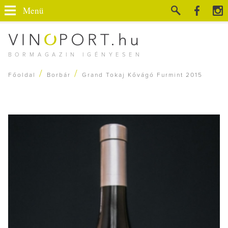
Menü
BORMAGAZIN IGÉNYESEN
/
/
Főoldal
Borbár
Grand Tokaj Kővágó Furmint 2015