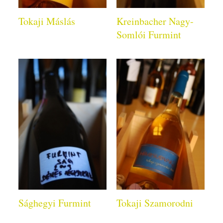
Tokaji Máslás
Kreinbacher Nagy-
Somlói Furmint
Sághegyi Furmint
Tokaji Szamorodni