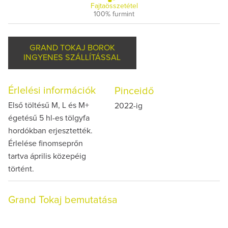
Fajtaösszetétel
100% furmint
GRAND TOKAJ BOROK
INGYENES SZÁLLÍTÁSSAL
Érlelési információk
Pinceidő
Első töltésű M, L és M+
2022-ig
égetésű 5 hl-es tölgyfa
hordókban erjesztették.
Érlelése finomseprőn
tartva április közepéig
történt.
Grand Tokaj bemutatása