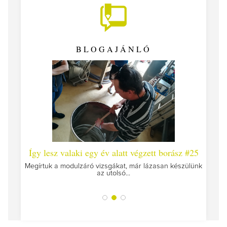
BLOGAJÁNLÓ
 #26 -
Így lesz valaki egy év alatt végzett borász #25
Így l
Megírtuk a modulzáró vizsgákat, már lázasan készülünk
az utolsó...
tokat
A jár