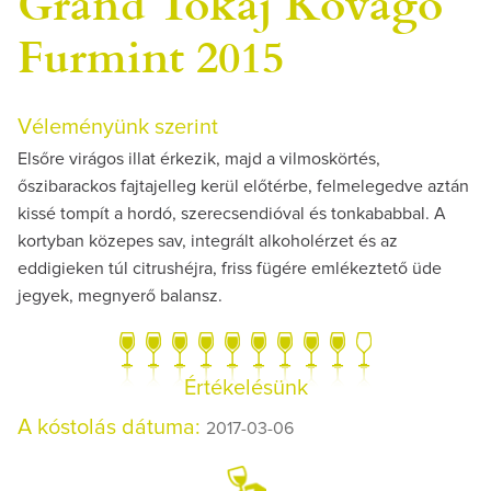
Grand Tokaj Kővágó
Furmint 2015
Véleményünk szerint
Elsőre virágos illat érkezik, majd a vilmoskörtés,
őszibarackos fajtajelleg kerül előtérbe, felmelegedve aztán
kissé tompít a hordó, szerecsendióval és tonkababbal. A
kortyban közepes sav, integrált alkoholérzet és az
eddigieken túl citrushéjra, friss fügére emlékeztető üde
jegyek, megnyerő balansz.
Értékelésünk
A kóstolás dátuma:
2017-03-06