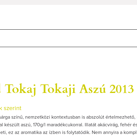
 Tokaj Tokaji Aszú 2013
 szerint
árga színű, nemzetközi kontextusban is abszolút értelmezhető,
al készült aszú, 170g/l maradékcukorral. Illatát akácvirág, fehér é
eti, ez az aromatika az ízben is folytatódik. Nem annyira a kompl