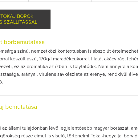
 TOKAJ BOROK
S SZÁLLÍTÁSSAL
et borbemutatása
omsárga színű, nemzetközi kontextusban is abszolút értelmezhet
orral készült aszú, 170g/l maradékcukorral. Illatát akácvirág, fehé
vezeti, ez az aromatika az ízben is folytatódik. Nem annyira a ko
isztasága, arányai, virulens savkészlete az erénye, rendkívül élv
ó.
aj bemutatása
 az állami tulajdonban lévő legjelentősebb magyar borászat, am
rökség része címet is viselő, történelmi Tokaj-hegyaljai borvi