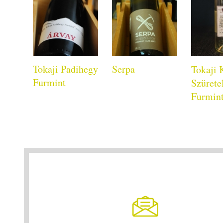
Tokaji Padihegy
Serpa
Tokaji 
Furmint
Szürete
Furmin