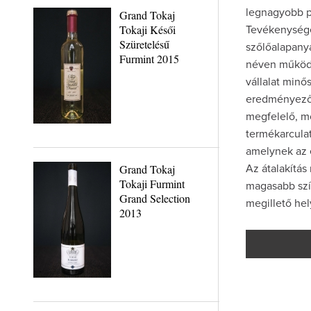
legnagyobb pi
Grand Tokaj
Tokaji Késői
Tevékenysége 
Szüretelésű
szőlőalapanya
Furmint 2015
néven működő
vállalat minő
eredményező f
megfelelő, mo
termékarculat
amelynek az e
Grand Tokaj
Az átalakítás
Tokaji Furmint
magasabb szín
Grand Selection
megillető he
2013