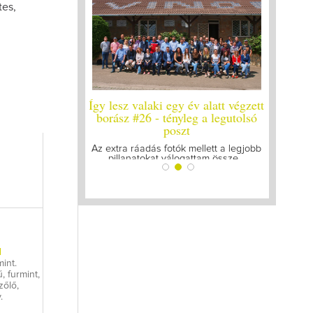
tes,
y év alatt végzett
Így lesz valaki egy év alatt végzett
Így lesz
yleg a legutolsó
borász #25
bo
zt
Megírtuk a modulzáró vizsgákat, már
A járván
lázasan készülünk az utolsó...
gyű
k mellett a legjobb
ogattam össze...
l
int.
 furmint,
zőlő,
.