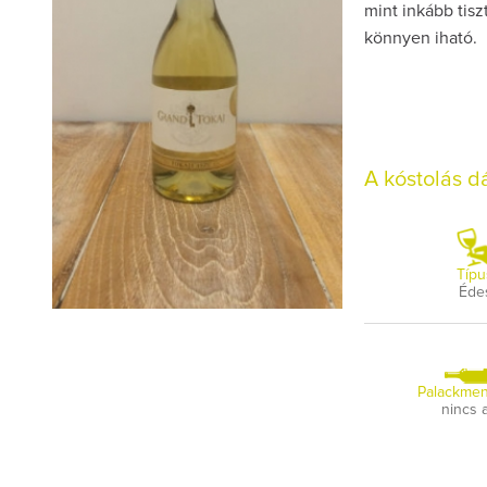
mint inkább tisz
könnyen iható.
A kóstolás 
Típu
Éde
Palackmen
nincs 