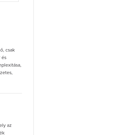
ő, csak
r és
mplexitása,
ezetes,
ely az
dék