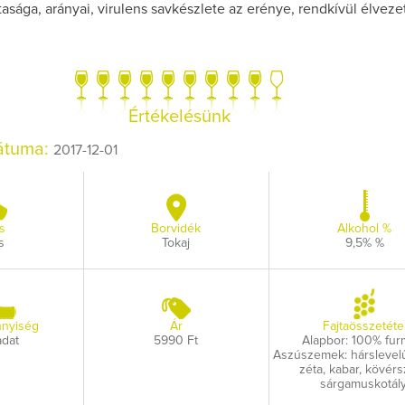
tasága, arányai, virulens savkészlete az erénye, rendkívül élveze
Értékelésünk
Így lesz valaki eg
dátuma:
borász #26 - tén
2017-12-01
pos
Az extra ráadás fotó
pillanatokat vál
s
Borvidék
Alkohol %
s
Tokaj
9,5% %
nyiség
Ár
Fajtaösszetéte
adat
5990 Ft
Alapbor: 100% furm
Aszúszemek: hárslevelű,
zéta, kabar, kövérs
sárgamuskotály