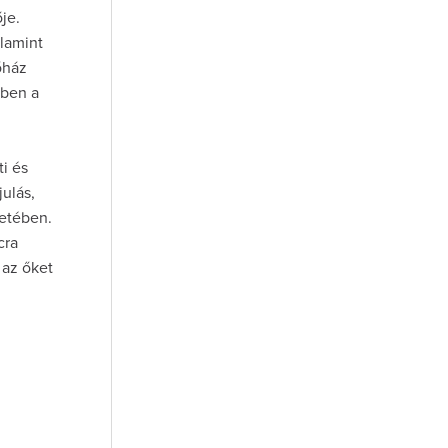
je.
alamint
őház
ében a
i és
julás,
letében.
cra
 az őket