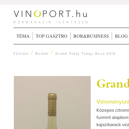
BORMAGAZIN IGÉNYESEN
TÉMA
TOP GASZTRO
BOR&BUSINESS
BLOG
/
/
Főoldal
Borbár
Grand Tokaj Tokaji Aszú 2013
Grand
Véleményünk
Közepes citroms
furmint alapborr
kajszibarack vez