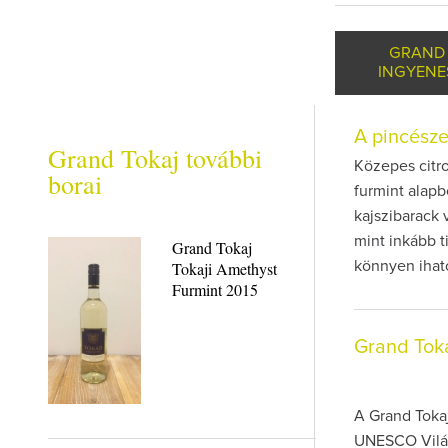
GRAND
INGYENE
A pincész
Grand Tokaj további
Közepes citr
borai
furmint alapb
kajszibarack 
mint inkább t
Grand Tokaj
Tokaji Amethyst
könnyen ihat
Furmint 2015
Grand Tok
A Grand Tokaj
UNESCO Világö