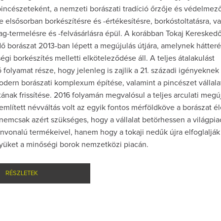
ncészeteként, a nemzeti borászati tradíció őrzője és védelmező
elsősorban borkészítésre és -értékesítésre, borkóstoltatásra, v
g-termelésre és -felvásárlásra épül. A korábban Tokaj Keresked
 borászat 2013-ban lépett a megújulás útjára, amelynek hátter
ségi borkészítés melletti elköteleződése áll. A teljes átalakulást
olyamat része, hogy jelenleg is zajlik a 21. századi igényeknek
dern borászati komplexum építése, valamint a pincészet vállalat
ának frissítése. 2016 folyamán megvalósul a teljes arculati megú
mlített névváltás volt az egyik fontos mérföldköve a borászat é
 nemcsak azért szükséges, hogy a vállalat betörhessen a világpia
vonalú termékeivel, hanem hogy a tokaji nedűk újra elfoglalják
lyüket a minőségi borok nemzetközi piacán.
RÉSZLETEK