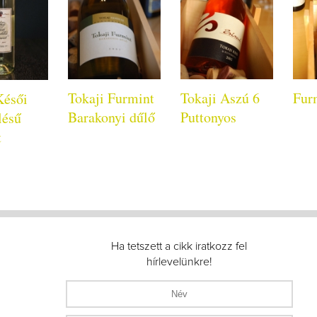
Tokaji Furmint
Tokaji Aszú 6
Fur
Késői
Barakonyi dűlő
Puttonyos
lésű
t
Ha tetszett a cikk iratkozz fel
hírlevelünkre!