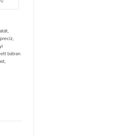
ng
atát,
precíz,
yi
ett bátran
st,