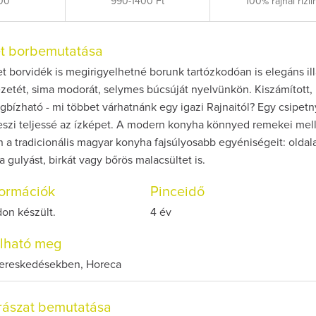
00
990-1400 Ft
100% rajnai rizli
et borbemutatása
borvidék is megirigyelhetné borunk tartózkodóan is elegáns ill
zetét, sima modorát, selymes búcsúját nyelvünkön. Kiszámított, 
bízható - mi többet várhatnánk egy igazi Rajnaitól? Egy csipetn
eszi teljessé az ízképet. A modern konyha könnyed remekei mell
án a tradicionális magyar konyha fajsúlyosabb egyéniségeit: oldala
a gulyást, birkát vagy bőrös malacsültet is.
nformációk
Pinceidő
on készült.
4 év
olható meg
kereskedésekben, Horeca
rászat bemutatása