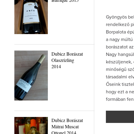
Gyöngyös bel
rendelkező p
Borpalota ép
a nagy múltú 
borászatot az
Dubicz Borászat
Nagy hangsúly
Olaszrizling
készüljenek, 
2014
minőségű szől
társadalmi el
Őseink tiszte
hogy ezt a n
formában fenn
Dubicz Borászat
Mátrai Muscat
Ottonel 2014