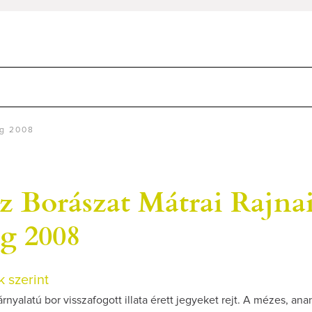
ng 2008
z Borászat Mátrai Rajna
ng 2008
 szerint
rnyalatú bor visszafogott illata érett jegyeket rejt. A mézes, an