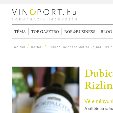
BORMAGAZIN IGÉNYESEN
TÉMA
TOP GASZTRO
BOR&BUSINESS
BLOG
/
/
Főoldal
Borbár
Dubicz Borászat Mátrai Rajnai Rizli
Dubic
Rizli
Véleményünk
A sötétebb színá