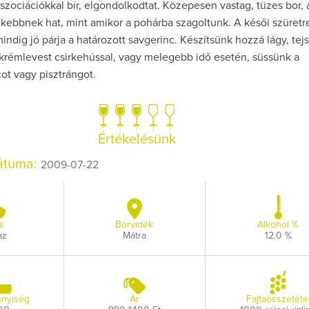
szociációkkal bír, elgondolkodtat. Közepesen vastag, tüzes bor,
nkebbnek hat, mint amikor a pohárba szagoltunk. A késői szüretre
ndig jó párja a határozott savgerinc. Készítsünk hozzá lágy, tej
i krémlevest csirkehússal, vagy melegebb idő esetén, süssünk a
ot vagy pisztrángot.
Így lesz valaki eg
borász #26 - tén
pos
Értékelésünk
Az extra ráadás fotó
pillanatokat vál
dátuma:
2009-07-22
s
Borvidék
Alkohol %
az
Mátra
12.0 %
nyiség
Ár
Fajtaösszetéte