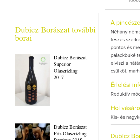
1000
A pincész
Dubicz Borászat további
Néhány német 
borai
feszes szerke
pontos és meg
palackbuké t
Dubicz Borászat
Superior
elviszi a hát
Olaszrizling
csülköt, marh
2017
Érlelési i
Reduktív mód
Hol vásár
Kis- és nagy
Dubicz Borászat
Fríz Olaszrizling
Dubicz Bo
Barrique 2015