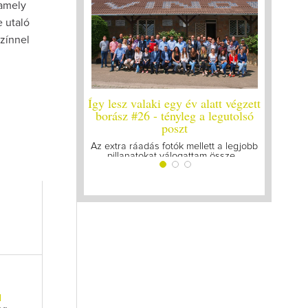
 amely
 utaló
színnel
y év alatt végzett
Így lesz valaki egy év alatt végzett
Így lesz
yleg a legutolsó
borász #25
bo
zt
Megírtuk a modulzáró vizsgákat, már
A járván
lázasan készülünk az utolsó...
gyű
k mellett a legjobb
ogattam össze...
l