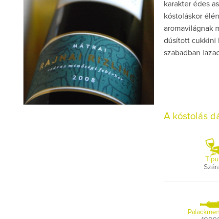
karakter édes as
kóstoláskor élé
aromavilágnak mi
dúsított cukkin
szabadban lazac
A kóstolás 
Típu
Szár
Palackmen