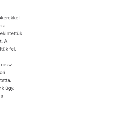
ökerekkel
a a
ekintettük
t. A
tük fel.
 rossz
ori
tatta.
nk úgy,
 a