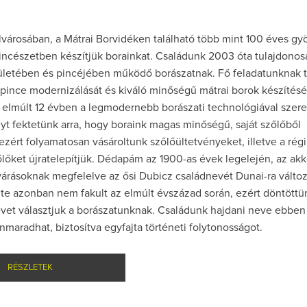
városában, a Mátrai Borvidéken található több mint 100 éves gy
incészetben készítjük borainkat. Családunk 2003 óta tulajdonos
ületében és pincéjében működő borászatnak. Fő feladatunknak t
pince modernizálását és kiváló minőségű mátrai borok készítésé
 elmúlt 12 évben a legmodernebb borászati technológiával szerel
t fektetünk arra, hogy boraink magas minőségű, saját szőlőből
ezért folyamatosan vásároltunk szőlőültetvényeket, illetve a régi
őket újratelepítjük. Dédapám az 1900-as évek legelején, az akk
várásoknak megfelelve az ősi Dubicz családnevét Dunai-ra változ
lte azonban nem fakult az elmúlt évszázad során, ezért döntöttü
evet választjuk a borászatunknak. Családunk hajdani neve ebben
maradhat, biztosítva egyfajta történeti folytonosságot.
RÉSZLETEK