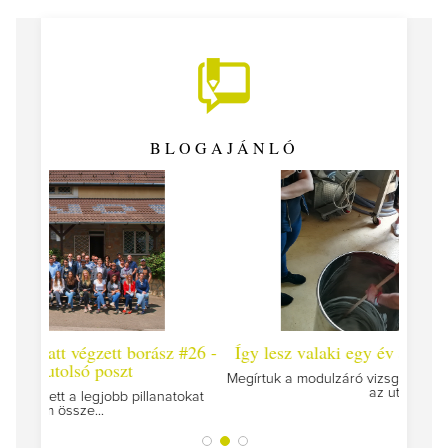
BLOGAJÁNLÓ
 #26 -
Így lesz valaki egy év alatt végzett borász #25
Így l
Megírtuk a modulzáró vizsgákat, már lázasan készülünk
az utolsó...
tokat
A jár