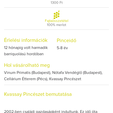
1300 Ft
Fajtaösszetétel
100% merlot
Érlelési információk
Pinceidő
12 hónapig volt harmadik
5-8 év
barriquolású hordóban
Hol vásárolható meg
Vinum Primatis (Budapest), Nótafa Vendéglő (Budapest),
Cellárium Étterem (Pécs), Kvassay Pincészet
Kvassay Pincészet bemutatása
2002-ben családi gazdaságként indultunk. Ez idő óta