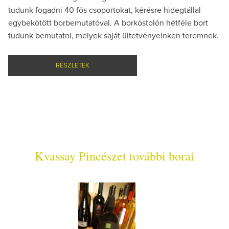
tudunk fogadni 40 fős csoportokat, kérésre hidegtállal
egybekötött borbemutatóval. A borkóstolón hétféle bort
tudunk bemutatni, melyek saját ültetvényeinken teremnek.
RÉSZLETEK
Kvassay Pincészet további borai