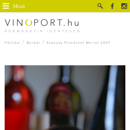
Menü
BORMAGAZIN IGÉNYESEN
/
/
Főoldal
Borbár
Kvassay Pincészet Merlot 2007