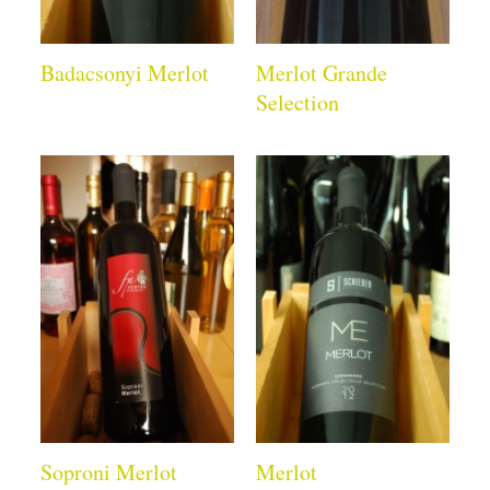
Badacsonyi Merlot
Merlot Grande
Selection
Soproni Merlot
Merlot