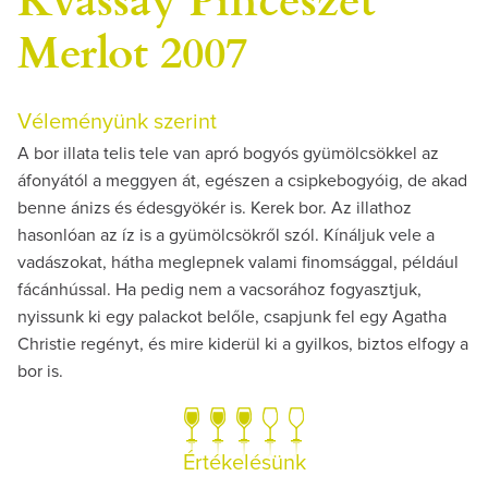
Merlot 2007
Véleményünk szerint
A bor illata telis tele van apró bogyós gyümölcsökkel az
áfonyától a meggyen át, egészen a csipkebogyóig, de akad
benne ánizs és édesgyökér is. Kerek bor. Az illathoz
hasonlóan az íz is a gyümölcsökről szól. Kínáljuk vele a
vadászokat, hátha meglepnek valami finomsággal, például
fácánhússal. Ha pedig nem a vacsorához fogyasztjuk,
nyissunk ki egy palackot belőle, csapjunk fel egy Agatha
Christie regényt, és mire kiderül ki a gyilkos, biztos elfogy a
bor is.
Értékelésünk