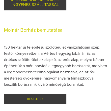
INGYENES SZÁLLÍTÁSSAL
Molnár Borház bemutatása
130 hektár új telepítésű szőlőterület varázslatosan szép,
festői környezetben, a Vértes-hegység lábánál. Ez az
értékes szőlőterület az alapkő, az erős alap, melyre bátran
építhettük a móri borvidék legnagyobb borászatát, melyben
a legmodernebb technológiákat használva, de az ősi
mesterség gyökereire, hagyományaira támaszkodva
készítik borászaink kiváló minőségű borainkat.
RÉSZLETEK