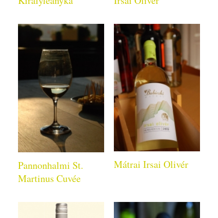
Királyleányka
Irsai Olivér
Mátrai Irsai Olivér
Pannonhalmi St.
Martinus Cuvée