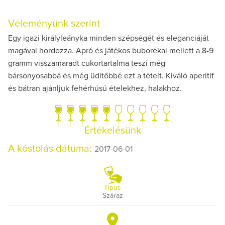
Véleményünk szerint
Egy igazi királyleányka minden szépségét és eleganciáját
magával hordozza. Apró és játékos buborékai mellett a 8-9
gramm visszamaradt cukortartalma teszi még
bársonyosabbá és még üdítőbbé ezt a tételt. Kiváló aperitif
és bátran ajánljuk fehérhúsú ételekhez, halakhoz.
Értékelésünk
A kóstolás dátuma:
2017-06-01
Típus
Száraz