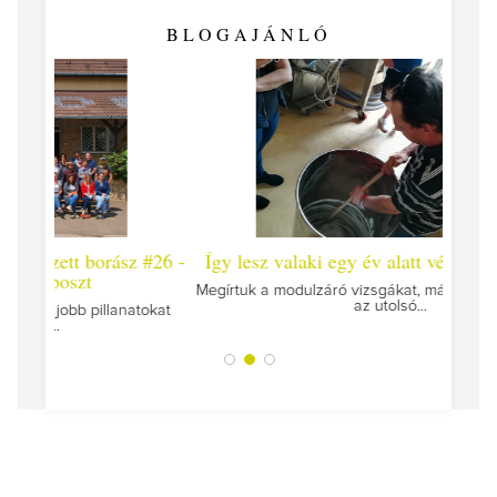
BLOGAJÁNLÓ
 #26 -
Így lesz valaki egy év alatt végzett borász #25
Így l
Megírtuk a modulzáró vizsgákat, már lázasan készülünk
az utolsó...
tokat
A jár