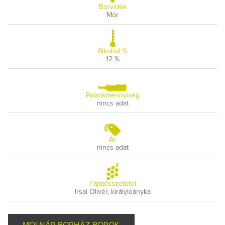
Borvidék
Mór
Alkohol %
12 %
Palackmennyiség
nincs adat
Ár
nincs adat
Fajtaösszetétel
Irsai Olivér, királyleányka
MOLNÁR BORHÁZ BOROK