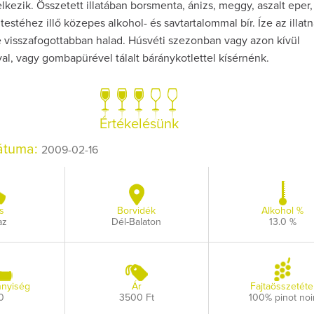
ezik. Összetett illatában borsmenta, ánizs, meggy, aszalt eper, 
testéhez illő közepes alkohol- és savtartalommal bír. Íze az illat
 visszafogottabban halad. Húsvéti szezonban vagy azon kívül
al, vagy gombapürével tálalt báránykotlettel kísérnénk.
Így lesz valaki eg
borász #26 - tén
Értékelésünk
pos
dátuma:
2009-02-16
Az extra ráadás fotó
pillanatokat vál
s
Borvidék
Alkohol %
az
Dél-Balaton
13.0 %
nyiség
Ár
Fajtaösszetéte
0
3500 Ft
100% pinot noi