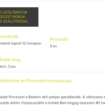
Ó SZŐLŐBIRTOK
CÉSZET BOROK
S SZÁLLÍTÁSSAL
nformációk
Pinceidő
rlelést kapott 12 hónapon
5 év
olható meg
atch, Cora
őlőbirtok és Pincészet bemutatása
ládi Pincészet a Balaton déli partján gazdálkodik. A változatos
ebb dűlőin Viszipusztától a holládi Bari-hegyig összesen 80 ha