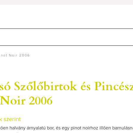
inot Noir 2006
ó Szőlőbirtok és Pincés
 Noir 2006
 szerint
llően halvány árnyalatú bor, és egy pinot noirhoz illően barnulásn