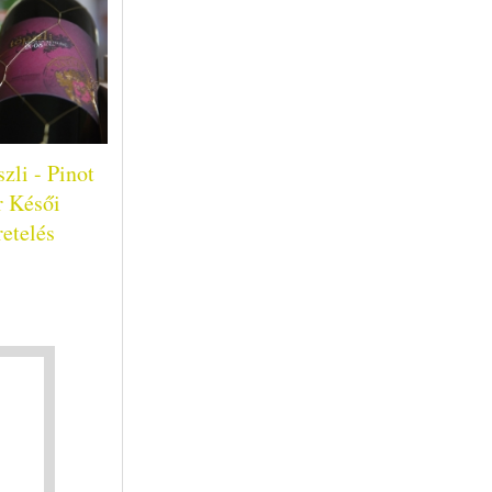
zli - Pinot
r Késői
etelés