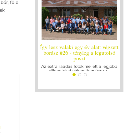
bőr, föld
nak
y év alatt végzett
Így lesz valaki egy év alatt végzett
Így lesz
yleg a legutolsó
borász #25
bo
zt
Megírtuk a modulzáró vizsgákat, már
A járván
lázasan készülünk az utolsó...
gyű
k mellett a legjobb
ogattam össze...
l
r