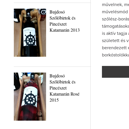
művelnek, me
Bujdosó
művelésmód v
Szőlőbirtok és
szőlész-borás
Pincészet
támogatásokat
Katamarán 2013
is aktív tagja
született és
berendezett 
borkóstolókka
Bujdosó
Szőlőbirtok és
Pincészet
Katamarán Rosé
2015