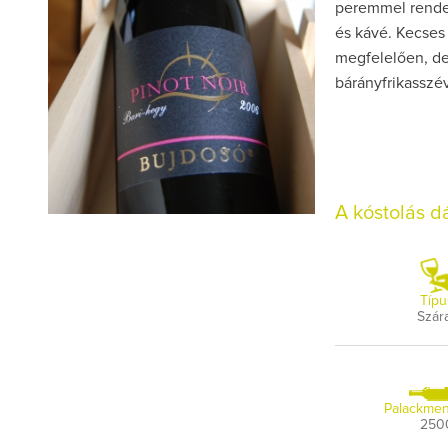
peremmel rendelk
és kávé. Kecses 
megfelelően, de
bárányfrikasszév
A kóstolás 
Típu
Szár
Palackmen
250