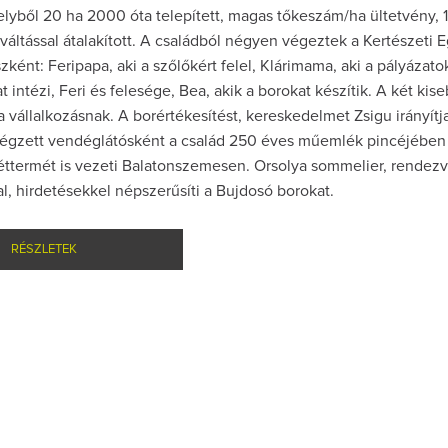
lyből 20 ha 2000 óta telepített, magas tőkeszám/ha ültetvény, 
áltással átalakított. A családból négyen végeztek a Kertészeti
zként: Feripapa, aki a szőlőkért felel, Klárimama, aki a pályázato
 intézi, Feri és felesége, Bea, akik a borokat készítik. A két kise
 a vállalkozásnak. A borértékesítést, kereskedelmet Zsigu irányítja
 végzett vendéglátósként a család 250 éves műemlék pincéjében
éttermét is vezeti Balatonszemesen. Orsolya sommelier, rendez
l, hirdetésekkel népszerűsíti a Bujdosó borokat.
RÉSZLETEK