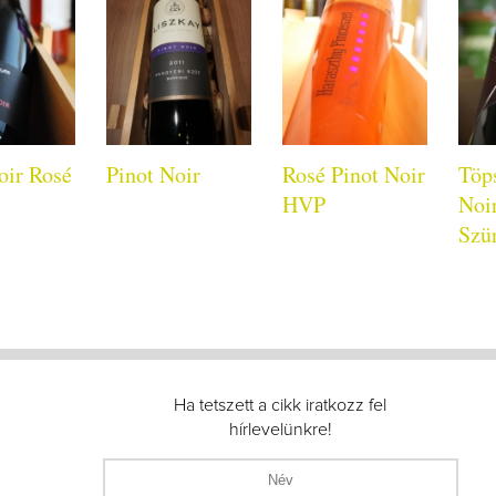
oir Rosé
Pinot Noir
Rosé Pinot Noir
Töps
HVP
Noi
Szür
Ha tetszett a cikk iratkozz fel
hírlevelünkre!