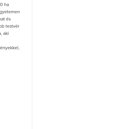
10 ha
 Egyetemen
kat és
bb testvér
, aki
vényekkel,