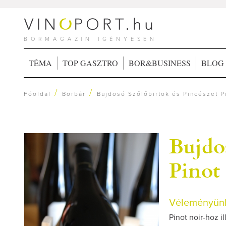
BORMAGAZIN IGÉNYESEN
TÉMA
TOP GASZTRO
BOR&BUSINESS
BLOG
/
/
Főoldal
Borbár
Bujdosó Szőlőbirtok és Pincészet P
Bujdos
Pinot
Véleményünk
Pinot noir-hoz i