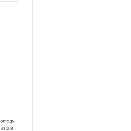
 somogyi
 szőlőt