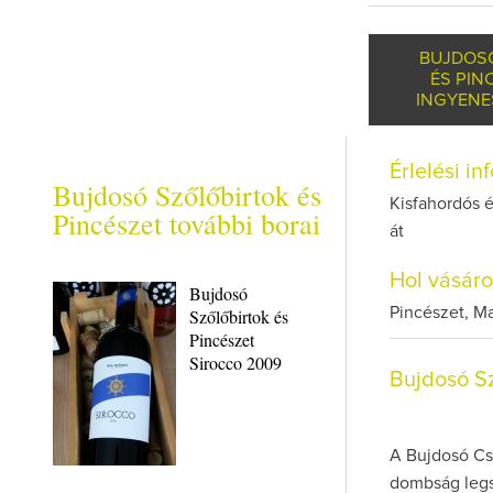
BUJDOS
ÉS PIN
INGYENE
Érlelési i
Bujdosó Szőlőbirtok és
Kisfahordós é
Pincészet további borai
át
Hol vásár
Bujdosó
Pincészet, M
Szőlőbirtok és
Pincészet
Sirocco 2009
Bujdosó Sz
A Bujdosó Csa
dombság legsz