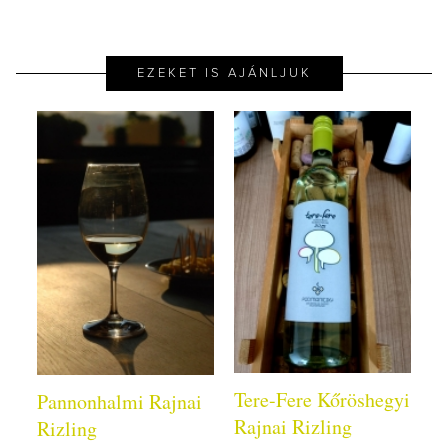
EZEKET IS AJÁNLJUK
Tere-Fere Kőröshegyi
Pannonhalmi Rajnai
Rajnai Rizling
Rizling