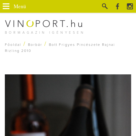
Menü
BORMAGAZIN IGÉNYESEN
/
/
Főoldal
Borbár
Bott Frigyes Pincészete Rajnai
Rizling 2010