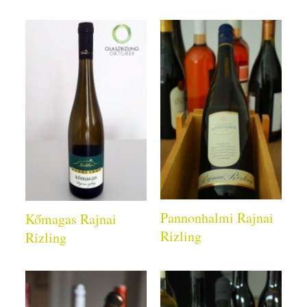
Pannonhalmi Rajnai
Kőmagas Rajnai
Rizling
Rizling