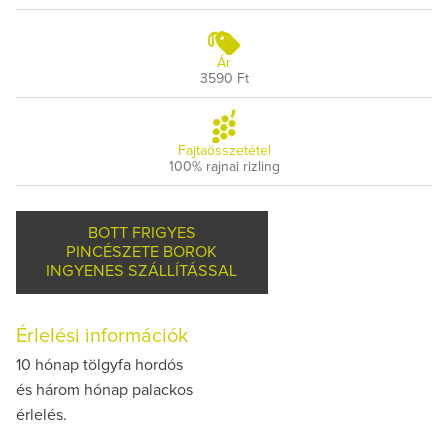
Ár
3590 Ft
Fajtaösszetétel
100% rajnai rizling
BOTT FRIGYES
PINCÉSZETE BOROK
INGYENES SZÁLLÍTÁSSAL
Érlelési információk
10 hónap tölgyfa hordós
és három hónap palackos
érlelés.