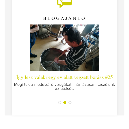
BLOGAJÁNLÓ
 #26 -
Így lesz valaki egy év alatt végzett borász #25
Így l
Megírtuk a modulzáró vizsgákat, már lázasan készülünk
az utolsó...
tokat
A jár