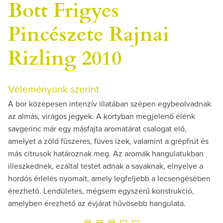
Bott Frigyes
Pincészete Rajnai
Rizling 2010
Véleményünk szerint
A bor közepesen intenzív illatában szépen egybeolvadnak
az almás, virágos jegyek. A kortyban megjelenő élénk
savgerinc már egy másfajta aromatárat csalogat elő,
amelyet a zöld fűszeres, füves ízek, valamint a grépfrút és
más citrusok határoznak meg. Az aromák hangulatukban
illeszkednek, ezáltal testet adnak a savaknak, elnyelve a
hordós érlelés nyomait, amely legfeljebb a lecsengésében
érezhető. Lendületes, mégsem egyszerű konstrukció,
amelyben érezhető az évjárat hűvösebb hangulata.