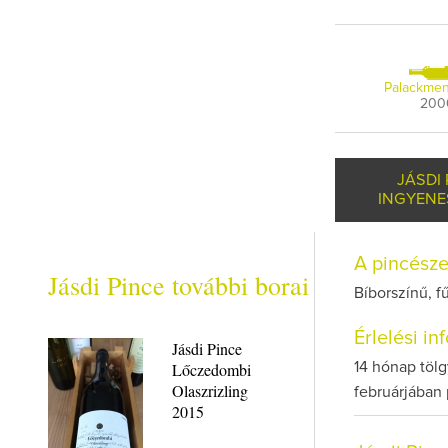
Palackmen
200
JÁSDI
INGYENE
A pincész
Jásdi Pince további borai
Bíborszínű, f
Érlelési i
Jásdi Pince
Lőczedombi
14 hónap tölg
Olaszrizling
februárjában
2015