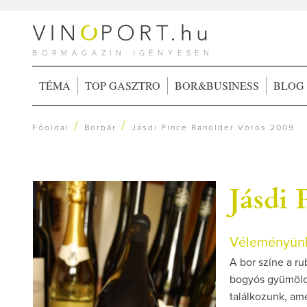
BORMAGAZIN IGÉNYESEN
TÉMA
TOP GASZTRO
BOR&BUSINESS
BLOG
/
/
Főoldal
Borbár
Jásdi Pince Ranolder Vörös 2009
Jásdi
Véleményünk
A bor színe a rub
bogyós gyümölcsö
találkozunk, am