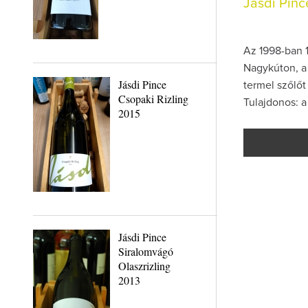
Jásdi Pin
Az 1998-ban 1
Nagykúton, a
Jásdi Pince
termel szőlőt
Csopaki Rizling
Tulajdonos: a
2015
Jásdi Pince
Siralomvágó
Olaszrizling
2013