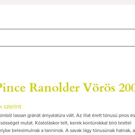
 Pince Ranolder Vörös 20
 szerint
inból lassan gránát árnyalatúra vált. Az illat érett tónusú piros és
sséget mutat. Kóstoláskor telt, kerek kontúrokkal bíró testtel
elybe belesimulnak a tanninok. A savak lágy tónusúnak hatnak, 