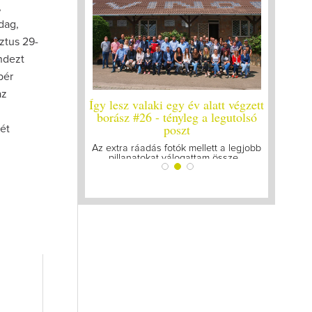
,
dag,
ztus 29-
ndezt
bér
az
y év alatt végzett
Így lesz valaki egy év alatt végzett
Így lesz
yleg a legutolsó
borász #25
bo
zt
tét
Megírtuk a modulzáró vizsgákat, már
A járván
lázasan készülünk az utolsó...
gyű
k mellett a legjobb
ogattam össze...