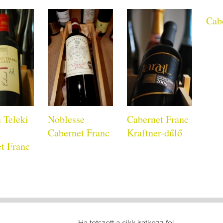
Cab
 Teleki
Noblesse
Cabernet Franc
i
Cabernet Franc
Kraftner-dűlő
t Franc
Ha tetszett a cikk iratkozz fel