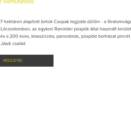
ce bemutatása
7 hektáron alapított birtok Csopak legjobb dűlőin - a Siralomvág
 Lőczedombon, az egykori Ranolder püspök által használt terüle
 és a 200 éves, klasszicista, panorámás, püspöki borházat pincét
 Jásdi család.
RÉSZLETEK