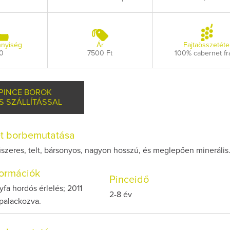
nyiség
Ár
Fajtaösszetéte
0
7500 Ft
100% cabernet fr
 PINCE BOROK
S SZÁLLÍTÁSSAL
et borbemutatása
űszeres, telt, bársonyos, nagyon hosszú, és meglepően minerális
nformációk
Pinceidő
yfa hordós érlelés; 2011
2-8 év
 palackozva.