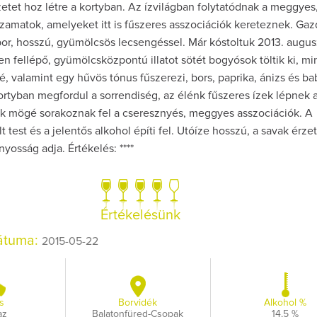
etet hoz létre a kortyban. Az ízvilágban folytatódnak a meggyes
 zamatok, amelyeket itt is fűszeres asszociációk kereteznek. Gaz
bor, hosszú, gyümölcsös lecsengéssel. Már kóstoltuk 2013. augus
en fellépő, gyümölcsközpontú illatot sötét bogyósok töltik ki, mi
é, valamint egy hűvös tónus fűszerezi, bors, paprika, ánizs és ba
ortyban megfordul a sorrendiség, az élénk fűszeres ízek lépnek 
Így lesz valaki eg
ek mögé sorakoznak fel a cseresznyés, meggyes asszociációk. A
borász #26 - tén
pos
t test és a jelentős alkohol építi fel. Utóíze hosszú, a savak érze
yosság adja. Értékelés: ****
Az extra ráadás fotó
pillanatokat vál
Értékelésünk
dátuma:
2015-05-22
s
Borvidék
Alkohol %
az
Balatonfüred-Csopak
14,5 %