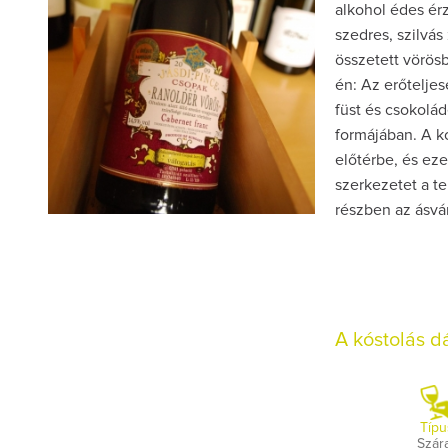
alkohol édes érz
szedres, szilvás
összetett vörös
én: Az erőteljes
füst és csokolád
formájában. A k
előtérbe, és ez
szerkezetet a tel
részben az ásván
A kóstolás 
Típu
Szár