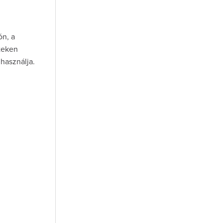
ón, a
teken
 használja.