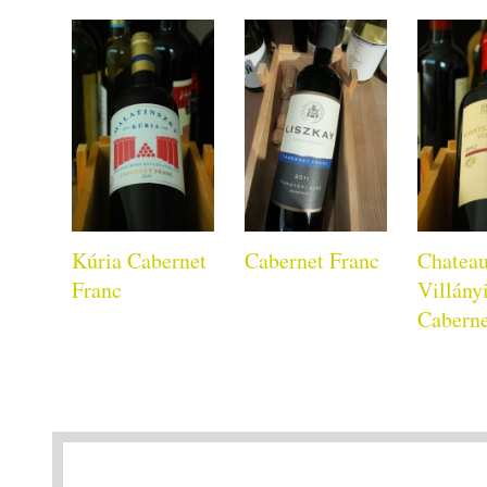
Kúria Cabernet
Cabernet Franc
Chateau
Franc
Villány
Caberne