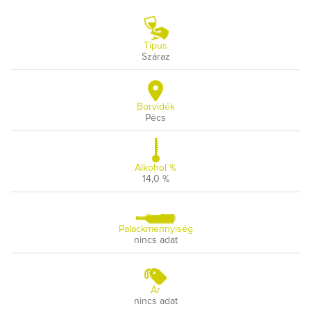
Típus
Száraz
Borvidék
Pécs
Alkohol %
14,0 %
Palackmennyiség
nincs adat
Ár
nincs adat