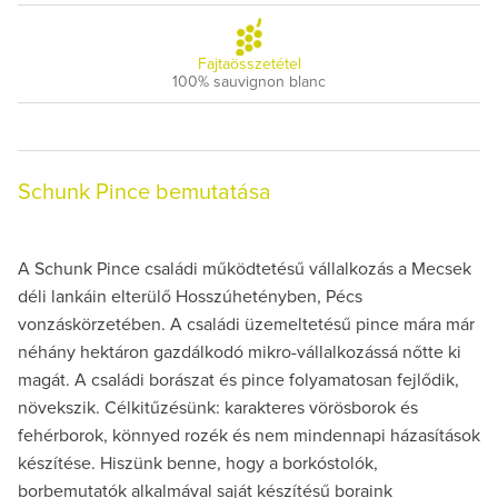
Fajtaösszetétel
100% sauvignon blanc
Schunk Pince bemutatása
A Schunk Pince családi működtetésű vállalkozás a Mecsek
déli lankáin elterülő Hosszúhetényben, Pécs
vonzáskörzetében. A családi üzemeltetésű pince mára már
néhány hektáron gazdálkodó mikro-vállalkozássá nőtte ki
magát. A családi borászat és pince folyamatosan fejlődik,
növekszik. Célkitűzésünk: karakteres vörösborok és
fehérborok, könnyed rozék és nem mindennapi házasítások
készítése. Hiszünk benne, hogy a borkóstolók,
borbemutatók alkalmával saját készítésű boraink