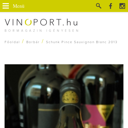
Menü
BORMAGAZIN IGÉNYESEN
/
/
Főoldal
Borbár
Schunk Pince Sauvignon Blanc 2013