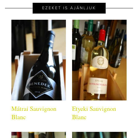
EZEKET IS AJÁNLJUK
Mátrai Sauvignon
Etyeki Sauvignon
Blanc
Blanc