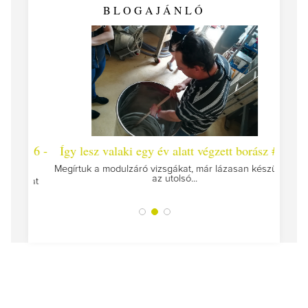
BLOGAJÁNLÓ
 #26 -
Így lesz valaki egy év alatt végzett borász #25
Így l
Megírtuk a modulzáró vizsgákat, már lázasan készülünk
az utolsó...
tokat
A jár