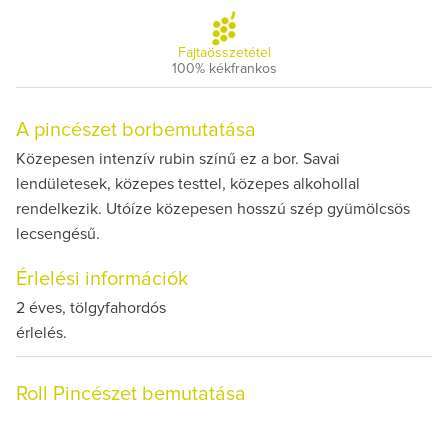
Fajtaösszetétel
100% kékfrankos
A pincészet borbemutatása
Közepesen intenzív rubin színű ez a bor. Savai
lendületesek, közepes testtel, közepes alkohollal
rendelkezik. Utóíze közepesen hosszú szép gyümölcsös
lecsengésű.
Érlelési információk
2 éves, tölgyfahordós
érlelés.
Roll Pincészet bemutatása