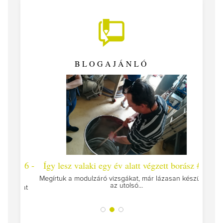
BLOGAJÁNLÓ
 #26 -
Így lesz valaki egy év alatt végzett borász #25
Így l
Megírtuk a modulzáró vizsgákat, már lázasan készülünk
az utolsó...
tokat
A jár