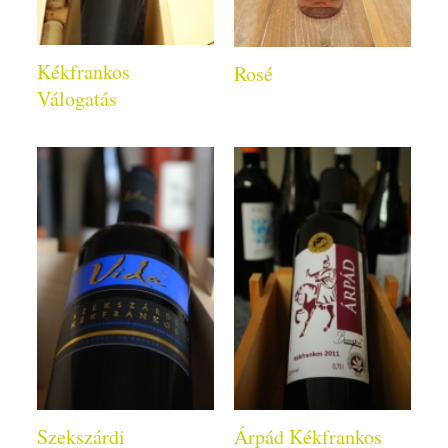
Kékfrankos
Rosé
Válogatás
Szekszárdi
Árpád Kékfrankos