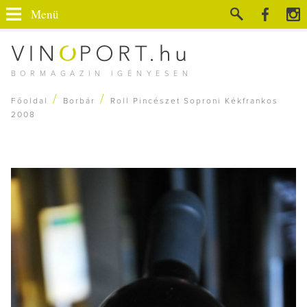
Menü
BORMAGAZIN IGÉNYESEN
/
/
Főoldal
Borbár
Roll Pincészet Soproni Kékfrankos
2008