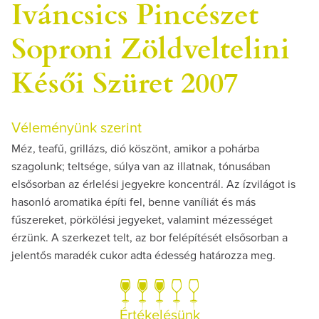
Iváncsics Pincészet
Soproni Zöldveltelini
Késői Szüret 2007
Véleményünk szerint
Méz, teafű, grillázs, dió köszönt, amikor a pohárba
szagolunk; teltsége, súlya van az illatnak, tónusában
elsősorban az érlelési jegyekre koncentrál. Az ízvilágot is
hasonló aromatika építi fel, benne vaníliát és más
fűszereket, pörkölési jegyeket, valamint mézességet
érzünk. A szerkezet telt, az bor felépítését elsősorban a
jelentős maradék cukor adta édesség határozza meg.
Értékelésünk