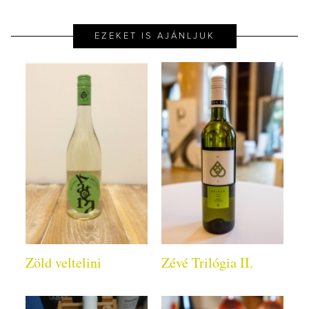
EZEKET IS AJÁNLJUK
Zöld veltelini
Zévé Trilógia II.