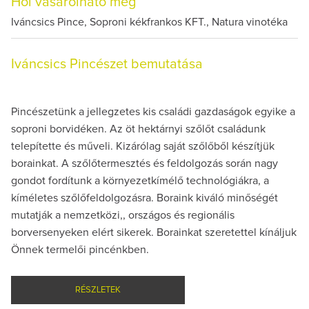
Hol vásárolható meg
Iváncsics Pince, Soproni kékfrankos KFT., Natura vinotéka
Iváncsics Pincészet bemutatása
Pincészetünk a jellegzetes kis családi gazdaságok egyike a
soproni borvidéken. Az öt hektárnyi szőlőt családunk
telepítette és műveli. Kizárólag saját szőlőből készítjük
borainkat. A szőlőtermesztés és feldolgozás során nagy
gondot fordítunk a környezetkímélő technológiákra, a
kíméletes szőlőfeldolgozásra. Boraink kiváló minőségét
mutatják a nemzetközi,, országos és regionális
borversenyeken elért sikerek. Borainkat szeretettel kínáljuk
Önnek termelői pincénkben.
RÉSZLETEK