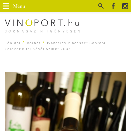
Menü
BORMAGAZIN IGÉNYESEN
/
/
Főoldal
Borbár
Iváncsics Pincészet Soproni
Zöldveltelini Késői Szüret 2007