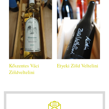
Kőszentes Váci
Etyeki Zöld Veltelini
Zöldveltelini