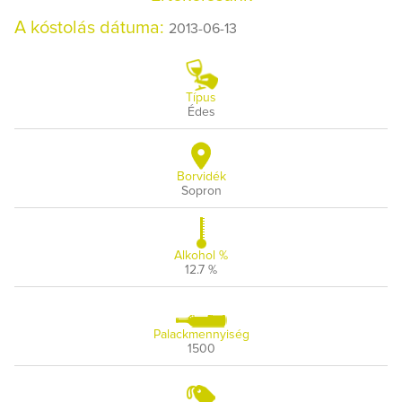
A kóstolás dátuma:
2013-06-13
Típus
Édes
Borvidék
Sopron
Alkohol %
12.7 %
Palackmennyiség
1500