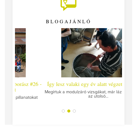
BLOGAJÁNLÓ
 #26 -
Így lesz valaki egy év alatt végzett borász #25
Így l
Megírtuk a modulzáró vizsgákat, már lázasan készülünk
az utolsó...
tokat
A jár