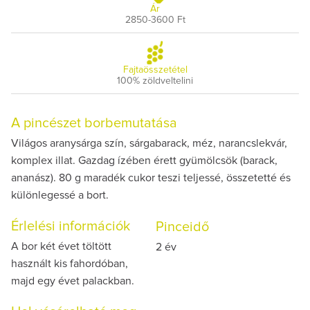
Ár
2850-3600 Ft
Fajtaösszetétel
100% zöldveltelini
A pincészet borbemutatása
Világos aranysárga szín, sárgabarack, méz, narancslekvár,
komplex illat. Gazdag ízében érett gyümölcsök (barack,
ananász). 80 g maradék cukor teszi teljessé, összetetté és
különlegessé a bort.
Érlelési információk
Pinceidő
A bor két évet töltött
2 év
használt kis fahordóban,
majd egy évet palackban.