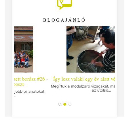
BLOGAJÁNLÓ
 #26 -
Így lesz valaki egy év alatt végzett borász #25
Így l
Megírtuk a modulzáró vizsgákat, már lázasan készülünk
az utolsó...
tokat
A jár