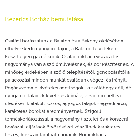
Bezerics Borház bemutatása
Családi borászatunk a Balaton és a Bakony ölelésében
elhelyezkedő gyönyörű tájon, a Balaton-felvidéken,
Keszthelyen gazdálkodik. Családunkban évszázados
hagyománya van a szőlőművelésnek, és bor készítésnek. A
minőség érdekében a szőlő telepítésétől, gondozásától a
palackozási minden munkát családunk végez, és irányít.
Pogányváron a kivételes adottságok - a szőlőhegy déli, dél-
nyugati oldalainak kivételes klímája, a Pannon beltavi
üledéken kialakult löszös, agyagos talajok - egyedi arcú,
karakteres borokat eredményeznek. Szigorú
terméskorlátozással, a hagyomány tisztelet és a korszerű
borászati eljárások ötvözésével készülnek karakteres,
testes, hosszan tárolható boraink. Borainkban a