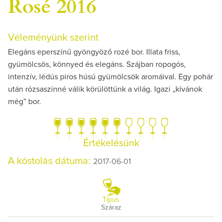
Rosé 2016
Véleményünk szerint
Elegáns eperszínű gyöngyöző rozé bor. Illata friss,
gyümölcsös, könnyed és elegáns. Szájban ropogós,
intenzív, lédús piros húsú gyümölcsök aromáival. Egy pohár
után rózsaszínné válik körülöttünk a világ. Igazi „kívánok
még” bor.
Értékelésünk
A kóstolás dátuma:
2017-06-01
Típus
Száraz