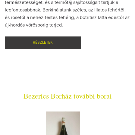
természetességet, és a termőtáj sajátosságait tartjuk a
legfontosabbnak. Borkínálatunk széles, az illatos fehértől,
és rosétól a nehéz-testes fehérig, a botritisz látta édestől az
új-hordós vörösborig terjed.
RÉSZLETEK
Bezerics Borház további borai