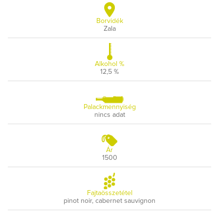
Borvidék
Zala
Alkohol %
12,5 %
Palackmennyiség
nincs adat
Ár
1500
Fajtaösszetétel
pinot noir, cabernet sauvignon