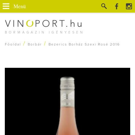
Menü
BORMAGAZIN IGÉNYESEN
/
/
Főoldal
Borbár
Bezerics Borház Szexi Rosé 2016