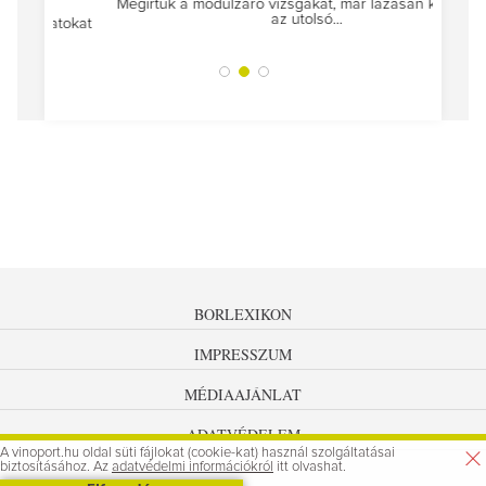
Megírtuk a modulzáró vizsgákat, már lázasan készülünk
az utolsó...
tokat
A jár
BORLEXIKON
IMPRESSZUM
MÉDIAAJÁNLAT
ADATVÉDELEM
A vinoport.hu oldal süti fájlokat (cookie-kat) használ szolgáltatásai
biztosításához. Az
adatvédelmi információkról
itt olvashat.