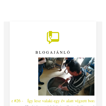
BLOGAJÁNLÓ
 #26 -
Így lesz valaki egy év alatt végzett borász #25
Így l