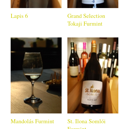
Lapis 6
Grand Selection
Tokaji Furmint
Mandolás Furmint
St. Ilona Somlói
Furmint