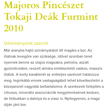
Majoros Pincészet
Tokaji Deák Furmint
2010
Véleményünk szerint
Már aranyba hajló színárnyalatot ölt magára a bor. Az
illatnak levegőre van szüksége, idővel azonban teret
nyernek benne az olajos magvakra, petrolra, aszalt
gyümölcsökre, reszelt almára emlékeztető vaskos, masszív
illatok. A korty karakterét az erőteljes savérzet határozza
meg, leginkább ennek vastagságából lehet következtetni a
közepesnél nagyobb beltartalomra. A szerkezeti felépítés a
citrusos, minerális asszociációk megjelenésének kedvez,
de felbukkan a datolya és a viasz is. Nyílegyenes, a maga
útján járó bor.