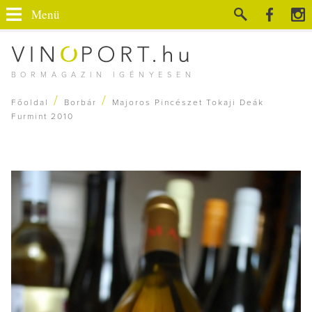
Menü
BORMAGAZIN IGÉNYESEN
/
/
Főoldal
Borbár
Majoros Pincészet Tokaji Deák
Furmint 2010