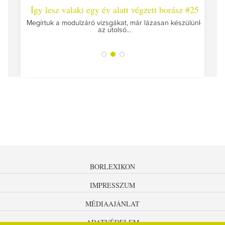
 #26 -
Így lesz valaki egy év alatt végzett borász #25
Így l
Megírtuk a modulzáró vizsgákat, már lázasan készülünk
az utolsó...
tokat
A jár
BORLEXIKON
IMPRESSZUM
MÉDIAAJÁNLAT
ADATVÉDELEM