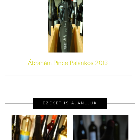
Ábrahám Pince Palánkos 2013
EZEKET IS AJÁNLJUK