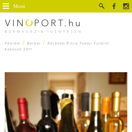
Menü
BORMAGAZIN IGÉNYESEN
/
/
Főoldal
Borbár
Ábrahám Pince Tokaji Furmint
Kakasok 2011