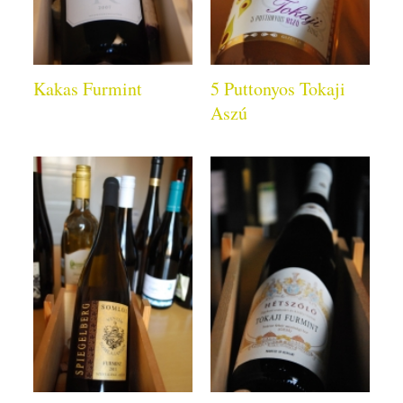
Kakas Furmint
5 Puttonyos Tokaji
Aszú