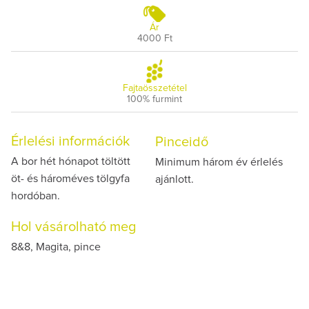
Ár
4000 Ft
Fajtaösszetétel
100% furmint
Érlelési információk
Pinceidő
A bor hét hónapot töltött
Minimum három év érlelés
öt- és hároméves tölgyfa
ajánlott.
hordóban.
Hol vásárolható meg
8&8, Magita, pince