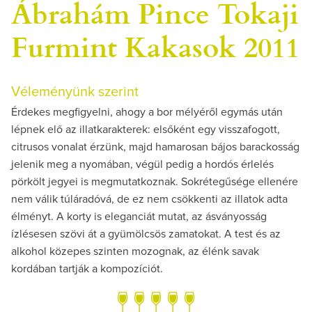
Ábrahám Pince Tokaji
Furmint Kakasok 2011
Véleményünk szerint
Érdekes megfigyelni, ahogy a bor mélyéről egymás után
lépnek elő az illatkarakterek: elsőként egy visszafogott,
citrusos vonalat érzünk, majd hamarosan bájos barackosság
jelenik meg a nyomában, végül pedig a hordós érlelés
pörkölt jegyei is megmutatkoznak. Sokrétegűsége ellenére
nem válik túláradóvá, de ez nem csökkenti az illatok adta
élményt. A korty is eleganciát mutat, az ásványosság
ízlésesen szövi át a gyümölcsös zamatokat. A test és az
alkohol közepes szinten mozognak, az élénk savak
kordában tartják a kompozíciót.